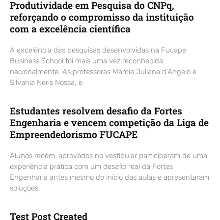
Produtividade em Pesquisa do CNPq,
reforçando o compromisso da instituição
com a excelência científica
A excelência das pesquisas desenvolvidas na Fucape
Business School foi mais uma vez reconhecida
nacionalmente. As professoras Marcia Juliana d’Angelo e
Silvania Neris Nossa, e
Estudantes resolvem desafio da Fortes
Engenharia e vencem competição da Liga de
Empreendedorismo FUCAPE
Alunos recém-aprovados no vestibular participaram de uma
experiência prática com um desafio real da Fortes
Engenharia antes mesmo do início das aulas e apresentaram
soluções
Test Post Created