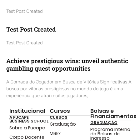
Test Post Created
Test Post Created
Test Post Created
Achieve prestigious wins: unveil authentic
gambling quest opportunities
A Jornada do Jogador em Busca de Vitórias Significativas A
busca por vitórias prestigiosas no mundo do jogo é uma
experiência que atrai muitos jogadores,
Institucional
Cursos
Bolsas e
Financiamentos
A FUCAPE
CURSOS
BUSINESS SCHOOL
GRADUAÇÃO
Graduação
Sobre a Fucape
Programa Interno
MBEx
de Bolsas de
Corpo Docente
Ingresso