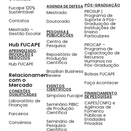
PÓS-GRADUAÇÃO
AGENDA DE DEFESA
Fucape 120%
PROSUP |
Sustentável
Mestrado
Programa de
Suporte à Pós-
Contatos
Doutorado
Graduação de
Instituições de
Mestrado –
Ensino
PESQUISA E
Gestão Escolar
PUBLICAÇÕES
Particulares
Centro de
Hub FUCAPE
PROCAP –
Pesquisa
Programa de
APRENDIZADO,
Capacitação de
Repositório de
INOVAÇÃO E
Recursos
NEGÓCIOS
Produção
Humanos na
Científica
Hub FUCAPE
Pós-Graduação
Brazilian Business
Bolsas FUCAPE
Relacionamento
Review
com o
Faça Acontecer
Mercado
EVENTOS
CIENTÍFICOS
CONEXÕES
FINANCIAMENTO
QUALIFICADAS
Simpósio Fucape
DE PESQUISAS
Laboratório de
CAPES/CNPQ e
Seminário PIBIC
Finanças
Agências de
de Produção
Fomento
Científica
Parceiros
Públicas e
Entidades
Seminário de
Convênios
Privadas
Pesquisa
Cientifica