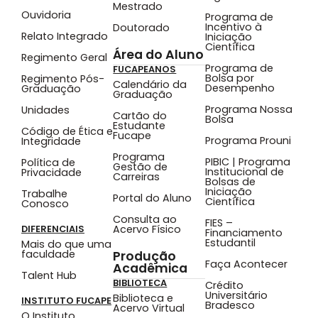
Mestrado
Ouvidoria
Programa de
Incentivo à
Doutorado
Relato Integrado
Iniciação
Científica
Área do Aluno
Regimento Geral
Programa de
FUCAPEANOS
Bolsa por
Regimento Pós-
Calendário da
Desempenho
Graduação
Graduação
Programa Nossa
Unidades
Cartão do
Bolsa
Estudante
Código de Ética e
Fucape
Programa Prouni
Integridade
Programa
PIBIC | Programa
Política de
Gestão de
Institucional de
Privacidade
Carreiras
Bolsas de
Iniciação
Trabalhe
Portal do Aluno
Científica
Conosco
Consulta ao
FIES –
Acervo Físico
DIFERENCIAIS
Financiamento
Estudantil
Mais do que uma
faculdade
Produção
Faça Acontecer
Acadêmica
Talent Hub
BIBLIOTECA
Crédito
Universitário
Biblioteca e
INSTITUTO FUCAPE
Bradesco
Acervo Virtual
O Instituto