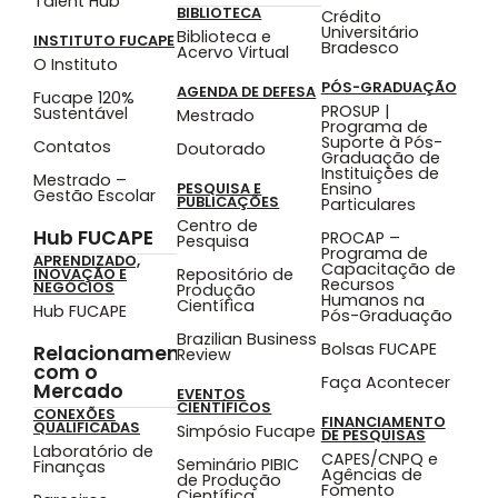
Talent Hub
BIBLIOTECA
Crédito
Universitário
Biblioteca e
INSTITUTO FUCAPE
Bradesco
Acervo Virtual
O Instituto
PÓS-GRADUAÇÃO
AGENDA DE DEFESA
Fucape 120%
PROSUP |
Sustentável
Mestrado
Programa de
Suporte à Pós-
Contatos
Doutorado
Graduação de
Instituições de
Mestrado –
Ensino
PESQUISA E
Gestão Escolar
PUBLICAÇÕES
Particulares
Centro de
Hub FUCAPE
PROCAP –
Pesquisa
Programa de
APRENDIZADO,
Capacitação de
Repositório de
INOVAÇÃO E
Recursos
NEGÓCIOS
Produção
Humanos na
Científica
Hub FUCAPE
Pós-Graduação
Brazilian Business
Bolsas FUCAPE
Relacionamento
Review
com o
Faça Acontecer
Mercado
EVENTOS
CIENTÍFICOS
CONEXÕES
FINANCIAMENTO
QUALIFICADAS
Simpósio Fucape
DE PESQUISAS
Laboratório de
CAPES/CNPQ e
Seminário PIBIC
Finanças
Agências de
de Produção
Fomento
Científica