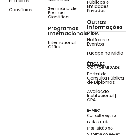
Parceiros
Públicas e
Entidades
Seminário de
Convênios
Privadas
Pesquisa
Cientifica
Outras
Informações
Programas
Internacionais
MÍDIA
Notícias e
International
Eventos
Office
Fucape na Mídia
ÉTICA DE
CONFORMIDADE
Portal de
Consulta Pública
de Diplomas
Avaliação
Institucional |
CPA
E-MEC
Consulte aqui o
cadastro da
Instituição no
Sistema do e-Mec.