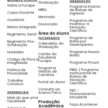
BUSINESS SCHOOL
GRADUAÇÃO
Graduação
Sobre a Fucape
Programa Interno
MBEx
de Bolsas de
Corpo Docente
Ingresso
Mestrado
Ouvidoria
Programa de
Incentivo à
Doutorado
Relato Integrado
Iniciação
Científica
Área do Aluno
Regimento Geral
Programa de
FUCAPEANOS
Bolsa por
Regimento Pós-
Calendário da
Desempenho
Graduação
Graduação
Programa Nossa
Unidades
Cartão do
Bolsa
Estudante
Código de Ética e
Fucape
Programa Prouni
Integridade
Programa
PIBIC | Programa
Política de
Gestão de
Institucional de
Privacidade
Carreiras
Bolsas de
Iniciação
Trabalhe
Portal do Aluno
Científica
Conosco
Consulta ao
FIES –
Acervo Físico
DIFERENCIAIS
Financiamento
Estudantil
Mais do que uma
faculdade
Produção
Faça Acontecer
Acadêmica