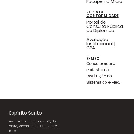
Fucape na Mídia
ÉTICA DE
CONFORMIDADE
Portal de
Consulta Pública
de Diplomas
Avaliação
Institucional |
CPA
E-MEC
Consulte aqui o
cadastro da
Instituição no
Sistema do e-Mec.
Espírito Santo
Av. Fernando Ferrari, 1358, Boa
Vista, Vitória – ES - CEP 29075-
505