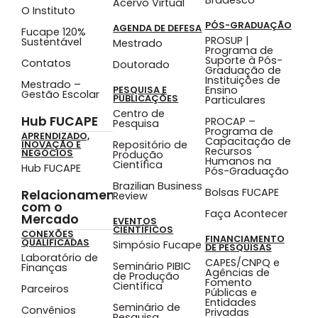
Acervo Virtual
O Instituto
PÓS-GRADUAÇÃO
AGENDA DE DEFESA
Fucape 120%
PROSUP |
Sustentável
Mestrado
Programa de
Suporte à Pós-
Contatos
Doutorado
Graduação de
Instituições de
Mestrado –
Ensino
PESQUISA E
Gestão Escolar
PUBLICAÇÕES
Particulares
Centro de
Hub FUCAPE
PROCAP –
Pesquisa
Programa de
APRENDIZADO,
Capacitação de
Repositório de
INOVAÇÃO E
Recursos
NEGÓCIOS
Produção
Humanos na
Científica
Hub FUCAPE
Pós-Graduação
Brazilian Business
Bolsas FUCAPE
Relacionamento
Review
com o
Faça Acontecer
Mercado
EVENTOS
CIENTÍFICOS
CONEXÕES
FINANCIAMENTO
QUALIFICADAS
Simpósio Fucape
DE PESQUISAS
Laboratório de
CAPES/CNPQ e
Seminário PIBIC
Finanças
Agências de
de Produção
Fomento
Científica
Parceiros
Públicas e
Entidades
Seminário de
Convênios
Privadas
Pesquisa