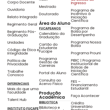
Corpo Docente
Ingresso
Mestrado
Ouvidoria
Programa de
Incentivo à
Doutorado
Relato Integrado
Iniciação
Científica
Área do Aluno
Regimento Geral
Programa de
FUCAPEANOS
Bolsa por
Regimento Pós-
Calendário da
Desempenho
Graduação
Graduação
Programa Nossa
Unidades
Cartão do
Bolsa
Estudante
Código de Ética e
Fucape
Programa Prouni
Integridade
Programa
PIBIC | Programa
Política de
Gestão de
Institucional de
Privacidade
Carreiras
Bolsas de
Iniciação
Trabalhe
Portal do Aluno
Científica
Conosco
Consulta ao
FIES –
Acervo Físico
DIFERENCIAIS
Financiamento
Estudantil
Mais do que uma
faculdade
Produção
Faça Acontecer
Acadêmica
Talent Hub
BIBLIOTECA
Crédito
Universitário
Biblioteca e
INSTITUTO FUCAPE
Bradesco