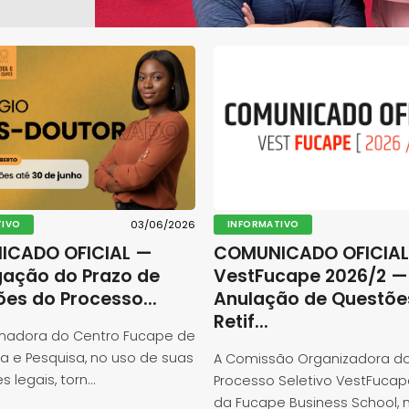
TIVO
03/06/2026
INFORMATIVO
ICADO OFICIAL —
COMUNICADO OFICIAL
gação do Prazo de
VestFucape 2026/2 —
ões do Processo...
Anulação de Questõe
Retif...
nadora do Centro Fucape de
a e Pesquisa, no uso de suas
A Comissão Organizadora d
s legais, torn...
Processo Seletivo VestFucap
da Fucape Business School, no