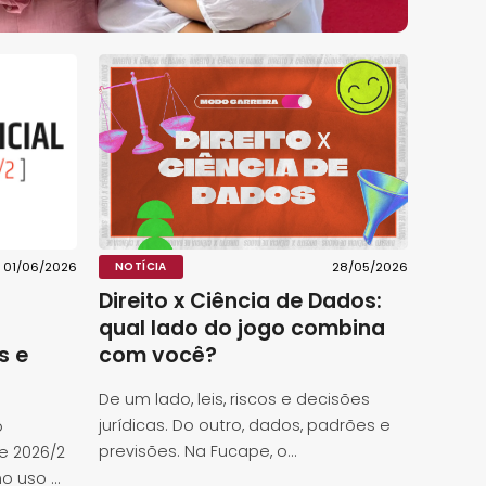
01/06/2026
NOTÍCIA
28/05/2026
Direito x Ciência de Dados:
qual lado do jogo combina
s e
com você?
De um lado, leis, riscos e decisões
jurídicas. Do outro, dados, padrões e
o
previsões. Na Fucape, o...
e 2026/2
 uso ...