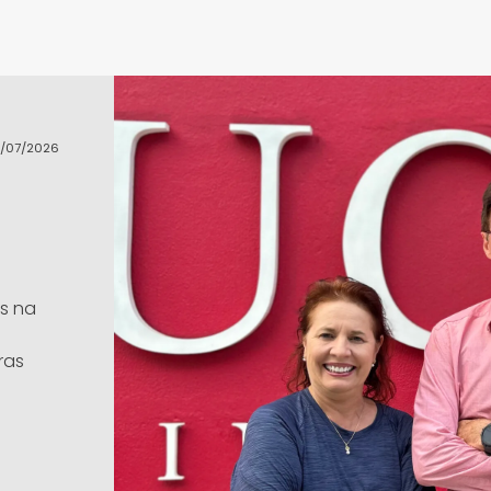
/07/2026
s na
ras