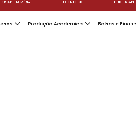
FUCAPE NA MÍDIA
TALENT HUB
HUB FUCAPE
ursos
Produção Acadêmica
Bolsas e Finan