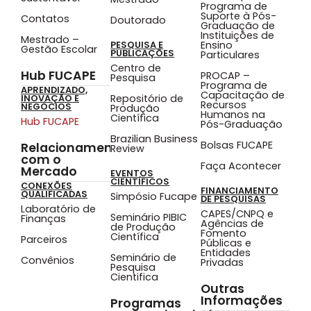
Programa de
Suporte à Pós-
Contatos
Doutorado
Graduação de
Instituições de
Mestrado –
Ensino
PESQUISA E
Gestão Escolar
PUBLICAÇÕES
Particulares
Centro de
Hub FUCAPE
PROCAP –
Pesquisa
Programa de
APRENDIZADO,
Capacitação de
Repositório de
INOVAÇÃO E
Recursos
NEGÓCIOS
Produção
Humanos na
Científica
Hub FUCAPE
Pós-Graduação
Brazilian Business
Bolsas FUCAPE
Relacionamento
Review
com o
Faça Acontecer
Mercado
EVENTOS
CIENTÍFICOS
CONEXÕES
FINANCIAMENTO
QUALIFICADAS
Simpósio Fucape
DE PESQUISAS
Laboratório de
CAPES/CNPQ e
Seminário PIBIC
Finanças
Agências de
de Produção
Fomento
Científica
Parceiros
Públicas e
Entidades
Seminário de
Convênios
Privadas
Pesquisa
Cientifica
Outras
Informações
Programas