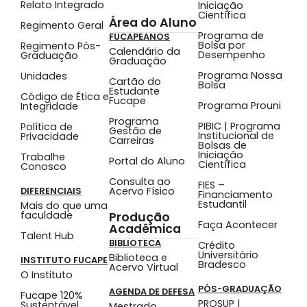
Relato Integrado
Iniciação
Científica
Área do Aluno
Regimento Geral
Programa de
FUCAPEANOS
Bolsa por
Regimento Pós-
Calendário da
Desempenho
Graduação
Graduação
Programa Nossa
Unidades
Cartão do
Bolsa
Estudante
Código de Ética e
Fucape
Programa Prouni
Integridade
Programa
PIBIC | Programa
Política de
Gestão de
Institucional de
Privacidade
Carreiras
Bolsas de
Iniciação
Trabalhe
Portal do Aluno
Científica
Conosco
Consulta ao
FIES –
Acervo Físico
DIFERENCIAIS
Financiamento
Estudantil
Mais do que uma
faculdade
Produção
Faça Acontecer
Acadêmica
Talent Hub
BIBLIOTECA
Crédito
Universitário
Biblioteca e
INSTITUTO FUCAPE
Bradesco
Acervo Virtual
O Instituto
PÓS-GRADUAÇÃO
AGENDA DE DEFESA
Fucape 120%
PROSUP |
Sustentável
Mestrado