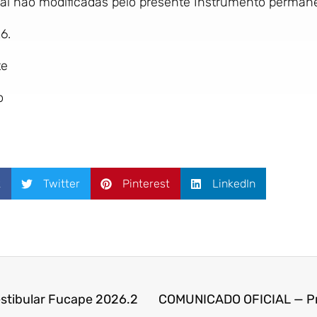
tal não modificadas pelo presente Instrumento perman
6.
te
o
k
Twitter
Pinterest
LinkedIn
estibular Fucape 2026.2