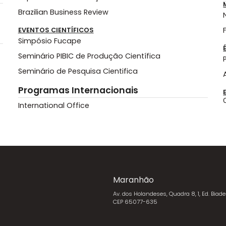
Brazilian Business Review
EVENTOS CIENTÍFICOS
Simpósio Fucape
Seminário PIBIC de Produção Científica
Seminário de Pesquisa Cientifica
Programas Internacionais
International Office
Maranhão
Av. dos Holandeses, Quadra 8, 1, Ed. Biade
CEP 65077-635