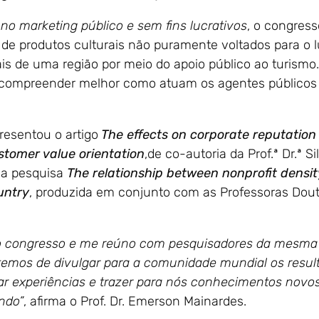
 no marketing público e sem fins lucrativos
, o congres
de produtos culturais não puramente voltados para o 
ais de uma região por meio do apoio público ao turism
compreender melhor como atuam os agentes públicos e
resentou o artigo
The effects on corporate reputation 
ustomer value orientation
,de co-autoria da Prof.ª Dr.ª S
da pesquisa
The relationship between nonprofit densi
untry
, produzida em conjunto com as Professoras Dout
do congresso e me reúno com pesquisadores da mesma 
 temos de divulgar para a comunidade mundial os resul
ar experiências e trazer para nós conhecimentos novo
ndo”
, afirma o Prof. Dr. Emerson Mainardes.