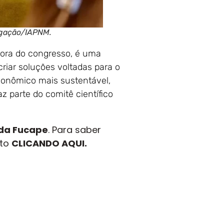
ulgação/IAPNM.
adora do congresso, é uma
riar soluções voltadas para o
conômico mais sustentável,
z parte do comitê científico
 da Fucape
. Para saber
eto
CLICANDO AQUI.