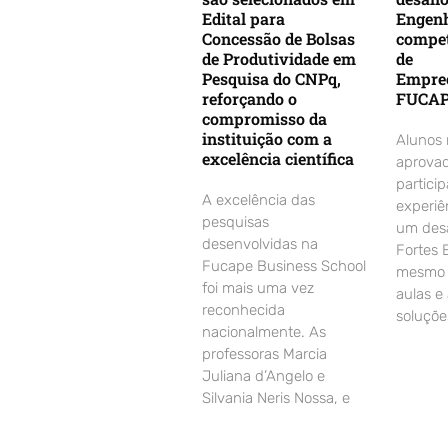
Edital para
Engenh
Concessão de Bolsas
compet
de Produtividade em
de
Pesquisa do CNPq,
Empre
reforçando o
FUCA
compromisso da
instituição com a
Alunos
excelência científica
aprovad
partici
A excelência das
experiê
pesquisas
um desa
desenvolvidas na
Fortes 
Fucape Business School
mesmo d
foi mais uma vez
aulas e
reconhecida
soluçõe
nacionalmente. As
professoras Marcia
Juliana d’Angelo e
Silvania Neris Nossa, e