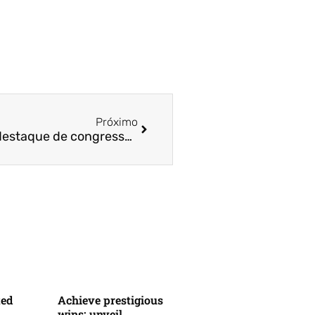
Próximo
Case do Hub Fucape será destaque de congresso internacional da Open Innovation Week
ted
Achieve prestigious
wins: unveil