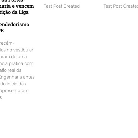
aria e vencem
Test Post Created
Test Post Create
ição da Liga
endedorismo
PE
 recém-
os no vestibular
param de uma
ncia prática com
fio real da
Engenharia antes
o início das
 apresentaram
s