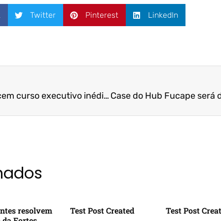
k
Twitter
Pinterest
LinkedIn
Fucape e ECO 55 oferecem curso executivo inédito no ES sobre Mudança Climática e o Impacto nos Negócios
onados
ntes resolvem
Test Post Created
Test Post Crea
o da Fortes