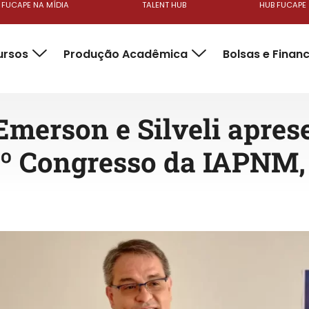
FUCAPE NA MÍDIA
TALENT HUB
HUB FUCAPE
ursos
Produção Acadêmica
Bolsas e Finan
Emerson e Silveli apre
2º Congresso da IAPNM,