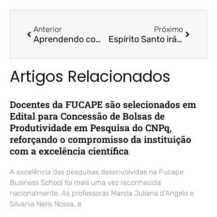
Anterior
Próximo
Aprendendo com a crise: inovações no ensino superior – Folha Vitória / Prof. Dr. Valcemiro Nossa
Espírito Santo irá ganhar R$ 2,79 bi da Lei Kandir – Jornal A Tribuna / Profª. Drª. Arilda Teixeira
Artigos Relacionados
Docentes da FUCAPE são selecionados em
Edital para Concessão de Bolsas de
Produtividade em Pesquisa do CNPq,
reforçando o compromisso da instituição
com a excelência científica
A excelência das pesquisas desenvolvidas na Fucape
Business School foi mais uma vez reconhecida
nacionalmente. As professoras Marcia Juliana d’Angelo e
Silvania Neris Nossa, e