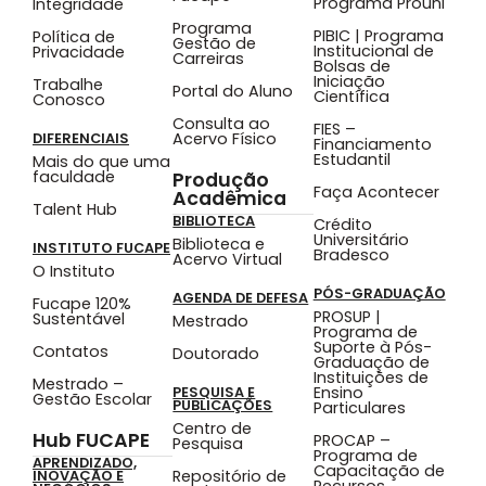
Programa Prouni
Integridade
Programa
PIBIC | Programa
Política de
Gestão de
Institucional de
Privacidade
Carreiras
Bolsas de
Iniciação
Trabalhe
Portal do Aluno
Científica
Conosco
Consulta ao
FIES –
Acervo Físico
DIFERENCIAIS
Financiamento
Estudantil
Mais do que uma
faculdade
Produção
Faça Acontecer
Acadêmica
Talent Hub
BIBLIOTECA
Crédito
Universitário
Biblioteca e
INSTITUTO FUCAPE
Bradesco
Acervo Virtual
O Instituto
PÓS-GRADUAÇÃO
AGENDA DE DEFESA
Fucape 120%
PROSUP |
Sustentável
Mestrado
Programa de
Suporte à Pós-
Contatos
Doutorado
Graduação de
Instituições de
Mestrado –
Ensino
PESQUISA E
Gestão Escolar
PUBLICAÇÕES
Particulares
Centro de
Hub FUCAPE
PROCAP –
Pesquisa
Programa de
APRENDIZADO,
Capacitação de
Repositório de
INOVAÇÃO E
Recursos