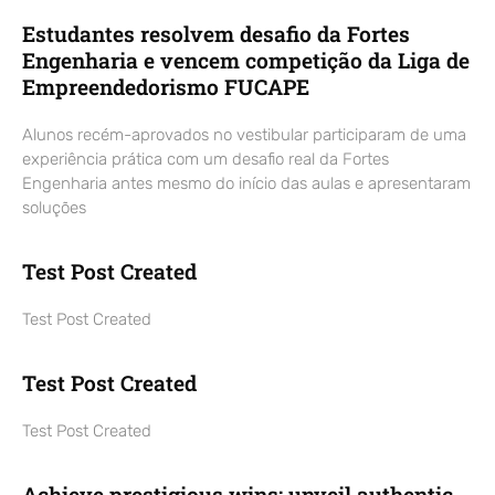
Estudantes resolvem desafio da Fortes
Engenharia e vencem competição da Liga de
Empreendedorismo FUCAPE
Alunos recém-aprovados no vestibular participaram de uma
experiência prática com um desafio real da Fortes
Engenharia antes mesmo do início das aulas e apresentaram
soluções
Test Post Created
Test Post Created
Test Post Created
Test Post Created
Achieve prestigious wins: unveil authentic