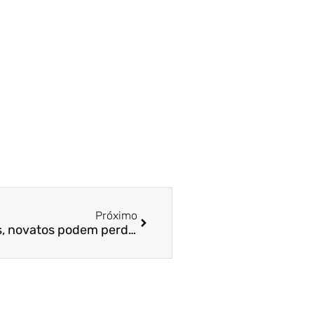
Próximo
Bolsa: sem saber dos riscos, novatos podem perder dinheiro investido – Rádio CBN / Prof. Dr. Fernando Galdi