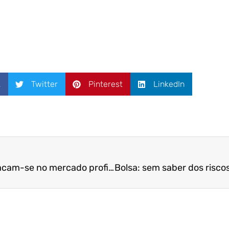
k
Twitter
Pinterest
LinkedIn
Alunos da Fucape destacam-se no mercado profissional do ES e internacional – Folha Vitória