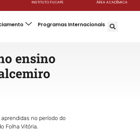
INSTITUTO FUCAPE
ÁREA ACADÊMICA
nciamento
Programas Internacionais
no ensino
Valcemiro
s aprendidas no período do
o Folha Vitória.