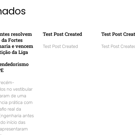
onados
ntes resolvem
Test Post Created
Test Post Crea
o da Fortes
aria e vencem
Test Post Created
Test Post Create
ição da Liga
endedorismo
PE
 recém-
os no vestibular
param de uma
ncia prática com
fio real da
Engenharia antes
o início das
 apresentaram