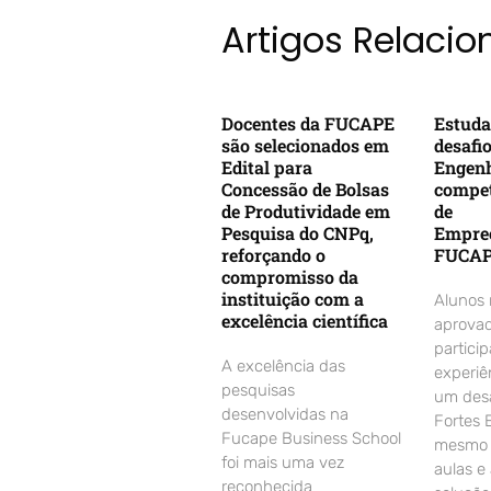
Artigos Relaci
Docentes da FUCAPE
Estuda
são selecionados em
desafi
Edital para
Engenh
Concessão de Bolsas
compet
de Produtividade em
de
Pesquisa do CNPq,
Empre
reforçando o
FUCA
compromisso da
instituição com a
Alunos
excelência científica
aprovad
partici
A excelência das
experiê
pesquisas
um desa
desenvolvidas na
Fortes 
Fucape Business School
mesmo d
foi mais uma vez
aulas e
reconhecida