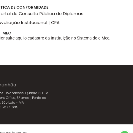
ÉTICA DE CONFORMIDADE
Portal de Consulta Pública de Diplomas
Avaliação Institucional | CPA
E-MEC
Consulte aqui o cadastro da Instituição no Sistema do e-Mec.
ranhão
dos Holandeses, Quadra 8, 1, Ed.
ene Office, 3º andar, Ponta do
l, São Luís - MA
 65077-635