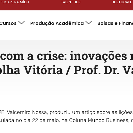
FUCAPE NA MÍDIA
TALENT HUB
HUB FUCAPE
Cursos
Produção Acadêmica
Bolsas e Fina
om a crise: inovações 
lha Vitória / Prof. Dr. 
E, Valcemiro Nossa, produziu um artigo sobre as liçõe
iculada no dia 22 de maio, na Coluna Mundo Business, d