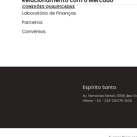
Relacionamento com o Mercado
CONEXÕES QUALIFICADAS
Laboratório de Finanças
Parceiros
Convênios
Espírito Santo
Av. Fernando Ferrari, 1358, Boa Vi
Vitória – ES - CEP 29075-505