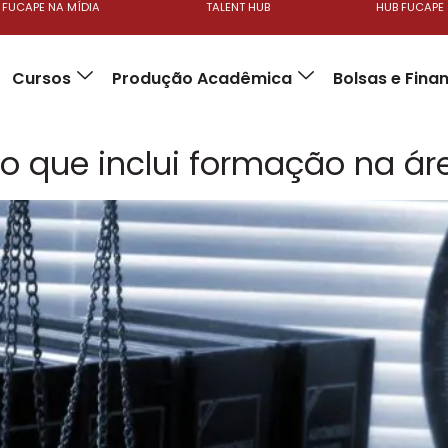
FUCAPE NA MÍDIA
TALENT HUB
HUB FUCAPE
Cursos
Produção Acadêmica
Bolsas e Fin
to que inclui formação na á