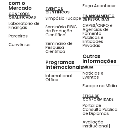
com o
Faça Acontecer
Mercado
EVENTOS
CIENTÍFICOS
CONEXÕES
FINANCIAMENTO
QUALIFICADAS
Simpósio Fucape
DE PESQUISAS
Laboratório de
CAPES/CNPQ e
Seminário PIBIC
Finanças
Agências de
de Produção
Fomento
Científica
Parceiros
Públicas e
Entidades
Seminário de
Convênios
Privadas
Pesquisa
Cientifica
Outras
Informações
Programas
Internacionais
MÍDIA
Notícias e
International
Eventos
Office
Fucape na Mídia
ÉTICA DE
CONFORMIDADE
Portal de
Consulta Pública
de Diplomas
Avaliação
Institucional |