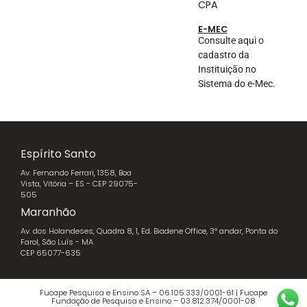
CPA
E-MEC
Consulte aqui o
cadastro da
Instituição no
Sistema do e-Mec.
Espírito Santo
Av. Fernando Ferrari, 1358, Boa
Vista, Vitória – ES - CEP 29075-
505
Maranhão
Av. dos Holandeses, Quadra 8, 1, Ed. Biadene Office, 3º andar, Ponta do
Farol, São Luís - MA
CEP 65077-635
Fucape Pesquisa e Ensino SA – 06.105.333/0001-61 | Fucape
Fundação de Pesquisa e Ensino – 03.812.374/0001-08