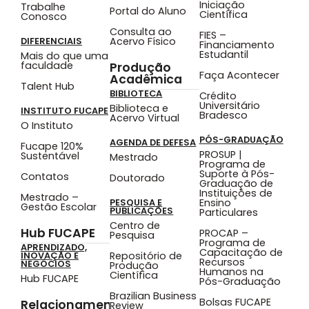
Iniciação
Trabalhe
Portal do Aluno
Científica
Conosco
Consulta ao
FIES –
Acervo Físico
DIFERENCIAIS
Financiamento
Estudantil
Mais do que uma
faculdade
Produção
Faça Acontecer
Acadêmica
Talent Hub
BIBLIOTECA
Crédito
Universitário
Biblioteca e
INSTITUTO FUCAPE
Bradesco
Acervo Virtual
O Instituto
PÓS-GRADUAÇÃO
AGENDA DE DEFESA
Fucape 120%
PROSUP |
Sustentável
Mestrado
Programa de
Suporte à Pós-
Contatos
Doutorado
Graduação de
Instituições de
Mestrado –
Ensino
PESQUISA E
Gestão Escolar
PUBLICAÇÕES
Particulares
Centro de
Hub FUCAPE
PROCAP –
Pesquisa
Programa de
APRENDIZADO,
Capacitação de
Repositório de
INOVAÇÃO E
Recursos
NEGÓCIOS
Produção
Humanos na
Científica
Hub FUCAPE
Pós-Graduação
Brazilian Business
Bolsas FUCAPE
Relacionamento
Review