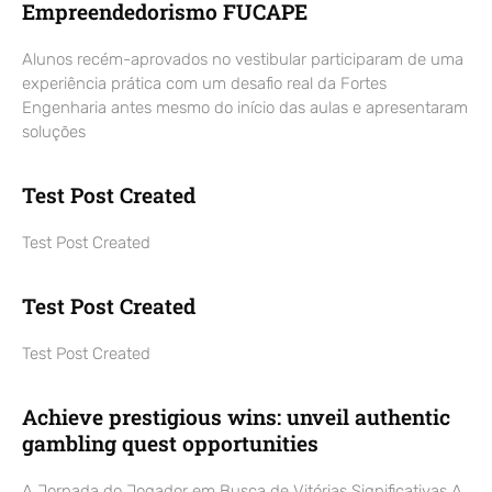
Empreendedorismo FUCAPE
Alunos recém-aprovados no vestibular participaram de uma
experiência prática com um desafio real da Fortes
Engenharia antes mesmo do início das aulas e apresentaram
soluções
Test Post Created
Test Post Created
Test Post Created
Test Post Created
Achieve prestigious wins: unveil authentic
gambling quest opportunities
A Jornada do Jogador em Busca de Vitórias Significativas A