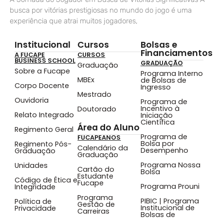
busca por vitórias prestigiosas no mundo do jogo é uma
experiência que atrai muitos jogadores,
Institucional
Cursos
Bolsas e
Financiamentos
A FUCAPE
CURSOS
BUSINESS SCHOOL
GRADUAÇÃO
Graduação
Sobre a Fucape
Programa Interno
MBEx
de Bolsas de
Corpo Docente
Ingresso
Mestrado
Ouvidoria
Programa de
Incentivo à
Doutorado
Relato Integrado
Iniciação
Científica
Área do Aluno
Regimento Geral
Programa de
FUCAPEANOS
Bolsa por
Regimento Pós-
Calendário da
Desempenho
Graduação
Graduação
Programa Nossa
Unidades
Cartão do
Bolsa
Estudante
Código de Ética e
Fucape
Programa Prouni
Integridade
Programa
PIBIC | Programa
Política de
Gestão de
Institucional de
Privacidade
Carreiras
Bolsas de