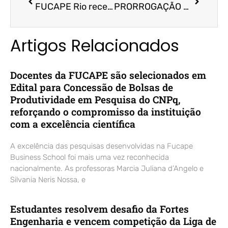
FUCAPE Rio recebe Fórum 3C
PRORROGAÇÃO – EDITAL Nº 02/2020 | Bolsas de estudo para Doutorado Profissional e Acadêmico
Artigos Relacionados
Docentes da FUCAPE são selecionados em
Edital para Concessão de Bolsas de
Produtividade em Pesquisa do CNPq,
reforçando o compromisso da instituição
com a excelência científica
A excelência das pesquisas desenvolvidas na Fucape
Business School foi mais uma vez reconhecida
nacionalmente. As professoras Marcia Juliana d’Angelo e
Silvania Neris Nossa, e
Estudantes resolvem desafio da Fortes
Engenharia e vencem competição da Liga de