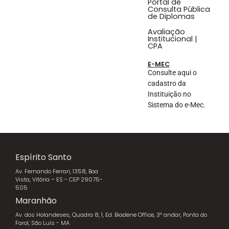
Portal de
Consulta Pública
de Diplomas
Avaliação
Institucional |
CPA
E-MEC
Consulte aqui o
cadastro da
Instituição no
Sistema do e-Mec.
Espírito Santo
Av. Fernando Ferrari, 1358, Boa
Vista, Vitória – ES - CEP 29075-
505
Maranhão
Av. dos Holandeses, Quadra 8, 1, Ed. Biadene Office, 3º andar, Ponta do
Farol, São Luís - MA