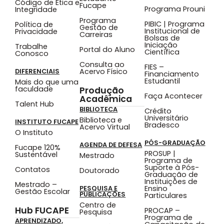
Código de Ética e
Fucape
Programa Prouni
Integridade
Programa
PIBIC | Programa
Política de
Gestão de
Institucional de
Privacidade
Carreiras
Bolsas de
Iniciação
Trabalhe
Portal do Aluno
Científica
Conosco
Consulta ao
FIES –
Acervo Físico
DIFERENCIAIS
Financiamento
Estudantil
Mais do que uma
faculdade
Produção
Faça Acontecer
Acadêmica
Talent Hub
BIBLIOTECA
Crédito
Universitário
Biblioteca e
INSTITUTO FUCAPE
Bradesco
Acervo Virtual
O Instituto
PÓS-GRADUAÇÃO
AGENDA DE DEFESA
Fucape 120%
PROSUP |
Sustentável
Mestrado
Programa de
Suporte à Pós-
Contatos
Doutorado
Graduação de
Instituições de
Mestrado –
Ensino
PESQUISA E
Gestão Escolar
PUBLICAÇÕES
Particulares
Centro de
Hub FUCAPE
PROCAP –
Pesquisa
Programa de
APRENDIZADO,