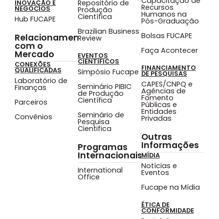
Capacitação de
Repositório de
INOVAÇÃO E
Recursos
NEGÓCIOS
Produção
Humanos na
Científica
Hub FUCAPE
Pós-Graduação
Brazilian Business
Bolsas FUCAPE
Relacionamento
Review
com o
Faça Acontecer
Mercado
EVENTOS
CIENTÍFICOS
CONEXÕES
FINANCIAMENTO
QUALIFICADAS
Simpósio Fucape
DE PESQUISAS
Laboratório de
CAPES/CNPQ e
Seminário PIBIC
Finanças
Agências de
de Produção
Fomento
Científica
Parceiros
Públicas e
Entidades
Seminário de
Convênios
Privadas
Pesquisa
Cientifica
Outras
Informações
Programas
Internacionais
MÍDIA
Notícias e
International
Eventos
Office
Fucape na Mídia
ÉTICA DE
CONFORMIDADE