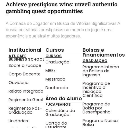
Achieve prestigious wins: unveil authentic
gambling quest opportunities
A Jornada do Jogador em Busca de Vitórias Significativas A
busca por vitórias prestigiosas no mundo do jogo é uma
experiência que atrai muitos jogadores,
Institucional
Cursos
Bolsas e
Financiamentos
A FUCAPE
CURSOS
BUSINESS SCHOOL
GRADUAÇÃO
Graduação
Sobre a Fucape
Programa Interno
MBEx
de Bolsas de
Corpo Docente
Ingresso
Mestrado
Ouvidoria
Programa de
Incentivo à
Doutorado
Relato Integrado
Iniciação
Científica
Área do Aluno
Regimento Geral
Programa de
FUCAPEANOS
Bolsa por
Regimento Pós-
Calendário da
Desempenho
Graduação
Graduação
Programa Nossa
Unidades
Cartão do
Bolsa
Estudante