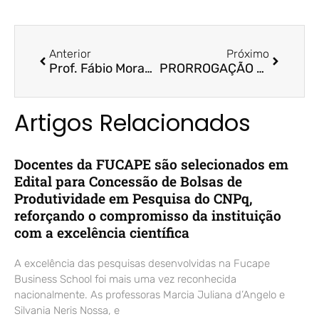
Anterior
Próximo
Prof. Fábio Moraes participa do Summit 2019 do Accounting for Sustainability Project, em Londres
PRORROGAÇÃO – EDITAL Nº 01/2020 | Bolsas de estudo para Mestrado Profissional e Acadêmico
Artigos Relacionados
Docentes da FUCAPE são selecionados em
Edital para Concessão de Bolsas de
Produtividade em Pesquisa do CNPq,
reforçando o compromisso da instituição
com a excelência científica
A excelência das pesquisas desenvolvidas na Fucape
Business School foi mais uma vez reconhecida
nacionalmente. As professoras Marcia Juliana d’Angelo e
Silvania Neris Nossa, e