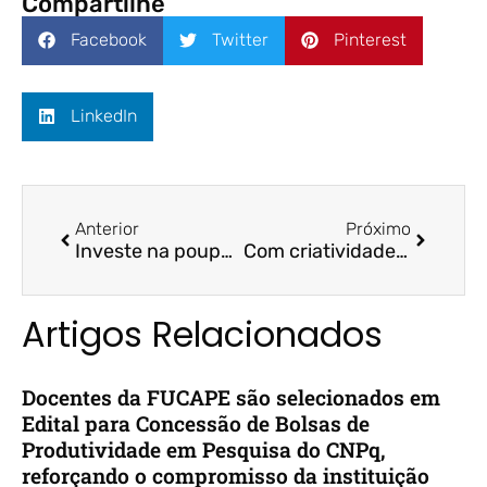
Compartilhe
Facebook
Twitter
Pinterest
LinkedIn
Anterior
Próximo
Investe na poupança? Seu dinheiro não teve ganho real em 2020 – Rádio CBN / Prof. Dr. Fernando Galdi
Com criatividade e empenho, professores driblam os desafios de ensinar durante a pandemia – Folha Vitória / Prof. Dr. Bruno Felix e o aluno Mateus Vieira Barcellos
Artigos Relacionados
Docentes da FUCAPE são selecionados em
Edital para Concessão de Bolsas de
Produtividade em Pesquisa do CNPq,
reforçando o compromisso da instituição