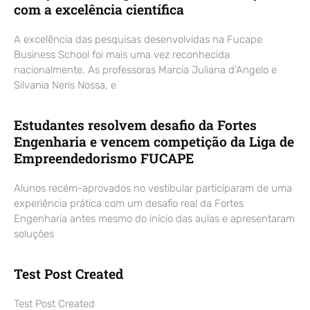
com a excelência científica
A excelência das pesquisas desenvolvidas na Fucape
Business School foi mais uma vez reconhecida
nacionalmente. As professoras Marcia Juliana d’Angelo e
Silvania Neris Nossa, e
Estudantes resolvem desafio da Fortes
Engenharia e vencem competição da Liga de
Empreendedorismo FUCAPE
Alunos recém-aprovados no vestibular participaram de uma
experiência prática com um desafio real da Fortes
Engenharia antes mesmo do início das aulas e apresentaram
soluções
Test Post Created
Test Post Created