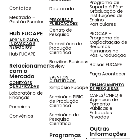
Programa de
Suporte à Pós-
Contatos
Doutorado
Graduação de
Instituições de
Mestrado –
Ensino
PESQUISA E
Gestão Escolar
PUBLICAÇÕES
Particulares
Centro de
Hub FUCAPE
PROCAP –
Pesquisa
Programa de
APRENDIZADO,
Capacitação de
Repositório de
INOVAÇÃO E
Recursos
NEGÓCIOS
Produção
Humanos na
Científica
Hub FUCAPE
Pós-Graduação
Brazilian Business
Bolsas FUCAPE
Relacionamento
Review
com o
Faça Acontecer
Mercado
EVENTOS
CIENTÍFICOS
CONEXÕES
FINANCIAMENTO
QUALIFICADAS
Simpósio Fucape
DE PESQUISAS
Laboratório de
CAPES/CNPQ e
Seminário PIBIC
Finanças
Agências de
de Produção
Fomento
Científica
Parceiros
Públicas e
Entidades
Seminário de
Convênios
Privadas
Pesquisa
Cientifica
Outras
Informações
Programas