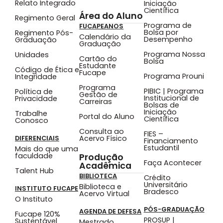
Relato Integrado
Iniciação
Científica
Área do Aluno
Regimento Geral
Programa de
FUCAPEANOS
Bolsa por
Regimento Pós-
Calendário da
Desempenho
Graduação
Graduação
Programa Nossa
Unidades
Cartão do
Bolsa
Estudante
Código de Ética e
Fucape
Programa Prouni
Integridade
Programa
PIBIC | Programa
Política de
Gestão de
Institucional de
Privacidade
Carreiras
Bolsas de
Iniciação
Trabalhe
Portal do Aluno
Científica
Conosco
Consulta ao
FIES –
Acervo Físico
DIFERENCIAIS
Financiamento
Estudantil
Mais do que uma
faculdade
Produção
Faça Acontecer
Acadêmica
Talent Hub
BIBLIOTECA
Crédito
Universitário
Biblioteca e
INSTITUTO FUCAPE
Bradesco
Acervo Virtual
O Instituto
PÓS-GRADUAÇÃO
AGENDA DE DEFESA
Fucape 120%
PROSUP |
Sustentável
Mestrado