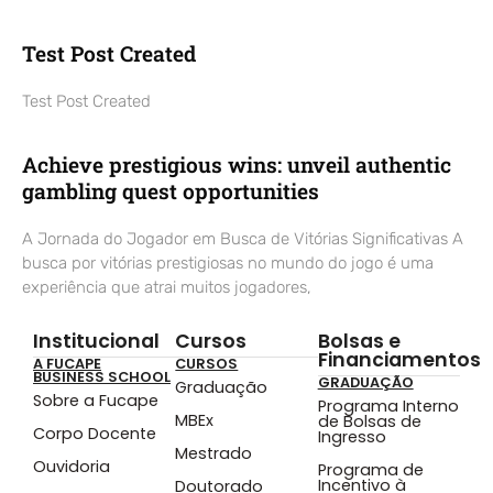
Test Post Created
Test Post Created
Achieve prestigious wins: unveil authentic
gambling quest opportunities
A Jornada do Jogador em Busca de Vitórias Significativas A
busca por vitórias prestigiosas no mundo do jogo é uma
experiência que atrai muitos jogadores,
Institucional
Cursos
Bolsas e
Financiamentos
A FUCAPE
CURSOS
BUSINESS SCHOOL
GRADUAÇÃO
Graduação
Sobre a Fucape
Programa Interno
MBEx
de Bolsas de
Corpo Docente
Ingresso
Mestrado
Ouvidoria
Programa de
Incentivo à
Doutorado