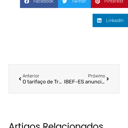
Facebook
Twitter
Pinterest
LinkedIn
Anterior
Próximo
O tarifaço de Trump e o efeito sanfona na economia capixaba | A Gazeta
IBEF-ES anuncia Felipe Storch como economista-chefe | IBEF
Artigos Relacionados