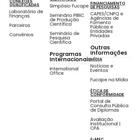
CONEXÕES
FINANCIAMENTO
QUALIFICADAS
Simpósio Fucape
DE PESQUISAS
Laboratório de
CAPES/CNPQ e
Seminário PIBIC
Finanças
Agências de
de Produção
Fomento
Científica
Parceiros
Públicas e
Entidades
Seminário de
Convênios
Privadas
Pesquisa
Cientifica
Outras
Informações
Programas
Internacionais
MÍDIA
Notícias e
International
Eventos
Office
Fucape na Mídia
ÉTICA DE
CONFORMIDADE
Portal de
Consulta Pública
de Diplomas
Avaliação
Institucional |
CPA
E-MEC