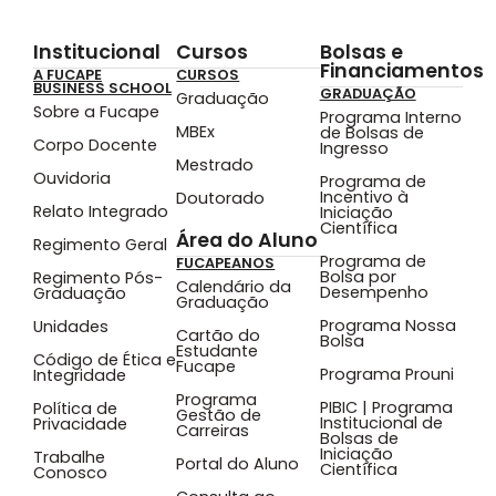
Institucional
Cursos
Bolsas e
Financiamentos
A FUCAPE
CURSOS
BUSINESS SCHOOL
GRADUAÇÃO
Graduação
Sobre a Fucape
Programa Interno
MBEx
de Bolsas de
Corpo Docente
Ingresso
Mestrado
Ouvidoria
Programa de
Incentivo à
Doutorado
Relato Integrado
Iniciação
Científica
Área do Aluno
Regimento Geral
Programa de
FUCAPEANOS
Bolsa por
Regimento Pós-
Calendário da
Desempenho
Graduação
Graduação
Programa Nossa
Unidades
Cartão do
Bolsa
Estudante
Código de Ética e
Fucape
Programa Prouni
Integridade
Programa
PIBIC | Programa
Política de
Gestão de
Institucional de
Privacidade
Carreiras
Bolsas de
Iniciação
Trabalhe
Portal do Aluno
Científica
Conosco