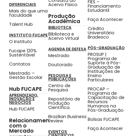
Consulta ao
FIES –
Acervo Físico
DIFERENCIAIS
Financiamento
Estudantil
Mais do que uma
faculdade
Produção
Faça Acontecer
Acadêmica
Talent Hub
BIBLIOTECA
Crédito
Universitário
Biblioteca e
INSTITUTO FUCAPE
Bradesco
Acervo Virtual
O Instituto
PÓS-GRADUAÇÃO
AGENDA DE DEFESA
Fucape 120%
PROSUP |
Sustentável
Mestrado
Programa de
Suporte à Pós-
Contatos
Doutorado
Graduação de
Instituições de
Mestrado –
Ensino
PESQUISA E
Gestão Escolar
PUBLICAÇÕES
Particulares
Centro de
Hub FUCAPE
PROCAP –
Pesquisa
Programa de
APRENDIZADO,
Capacitação de
Repositório de
INOVAÇÃO E
Recursos
NEGÓCIOS
Produção
Humanos na
Científica
Hub FUCAPE
Pós-Graduação
Brazilian Business
Bolsas FUCAPE
Relacionamento
Review
com o
Faça Acontecer
Mercado
EVENTOS
CIENTÍFICOS