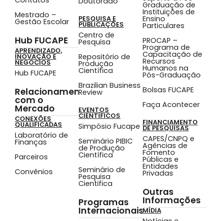
Doutorado
Graduação de
Instituições de
Mestrado –
Ensino
PESQUISA E
Gestão Escolar
PUBLICAÇÕES
Particulares
Centro de
Hub FUCAPE
PROCAP –
Pesquisa
Programa de
APRENDIZADO,
Capacitação de
Repositório de
INOVAÇÃO E
Recursos
NEGÓCIOS
Produção
Humanos na
Científica
Hub FUCAPE
Pós-Graduação
Brazilian Business
Bolsas FUCAPE
Relacionamento
Review
com o
Faça Acontecer
Mercado
EVENTOS
CIENTÍFICOS
CONEXÕES
FINANCIAMENTO
QUALIFICADAS
Simpósio Fucape
DE PESQUISAS
Laboratório de
CAPES/CNPQ e
Seminário PIBIC
Finanças
Agências de
de Produção
Fomento
Científica
Parceiros
Públicas e
Entidades
Seminário de
Convênios
Privadas
Pesquisa
Cientifica
Outras
Informações
Programas
Internacionais
MÍDIA
Notícias e