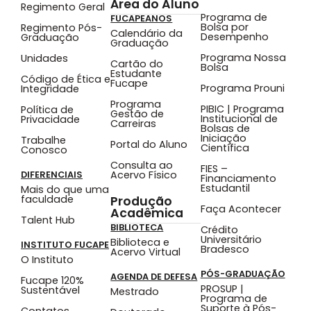
Área do Aluno
Regimento Geral
Programa de
FUCAPEANOS
Bolsa por
Regimento Pós-
Calendário da
Desempenho
Graduação
Graduação
Programa Nossa
Unidades
Cartão do
Bolsa
Estudante
Código de Ética e
Fucape
Programa Prouni
Integridade
Programa
PIBIC | Programa
Política de
Gestão de
Institucional de
Privacidade
Carreiras
Bolsas de
Iniciação
Trabalhe
Portal do Aluno
Científica
Conosco
Consulta ao
FIES –
Acervo Físico
DIFERENCIAIS
Financiamento
Estudantil
Mais do que uma
faculdade
Produção
Faça Acontecer
Acadêmica
Talent Hub
BIBLIOTECA
Crédito
Universitário
Biblioteca e
INSTITUTO FUCAPE
Bradesco
Acervo Virtual
O Instituto
PÓS-GRADUAÇÃO
AGENDA DE DEFESA
Fucape 120%
PROSUP |
Sustentável
Mestrado
Programa de
Suporte à Pós-
Contatos