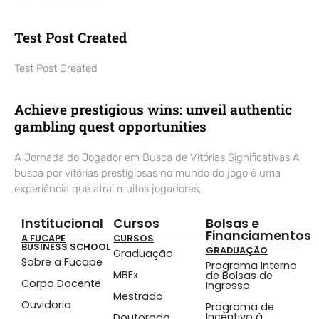
Test Post Created
Test Post Created
Achieve prestigious wins: unveil authentic
gambling quest opportunities
A Jornada do Jogador em Busca de Vitórias Significativas A
busca por vitórias prestigiosas no mundo do jogo é uma
experiência que atrai muitos jogadores,
Institucional
Cursos
Bolsas e
Financiamentos
A FUCAPE
CURSOS
BUSINESS SCHOOL
GRADUAÇÃO
Graduação
Sobre a Fucape
Programa Interno
MBEx
de Bolsas de
Corpo Docente
Ingresso
Mestrado
Ouvidoria
Programa de
Incentivo à
Doutorado