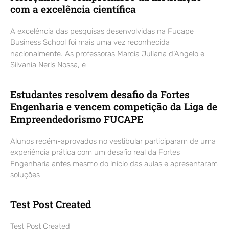
com a excelência científica
A excelência das pesquisas desenvolvidas na Fucape
Business School foi mais uma vez reconhecida
nacionalmente. As professoras Marcia Juliana d’Angelo e
Silvania Neris Nossa, e
Estudantes resolvem desafio da Fortes
Engenharia e vencem competição da Liga de
Empreendedorismo FUCAPE
Alunos recém-aprovados no vestibular participaram de uma
experiência prática com um desafio real da Fortes
Engenharia antes mesmo do início das aulas e apresentaram
soluções
Test Post Created
Test Post Created