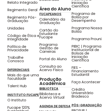
Relato Integrado
Iniciação
Científica
Área do Aluno
Regimento Geral
Programa de
FUCAPEANOS
Bolsa por
Regimento Pós-
Calendário da
Desempenho
Graduação
Graduação
Programa Nossa
Unidades
Cartão do
Bolsa
Estudante
Código de Ética e
Fucape
Programa Prouni
Integridade
Programa
PIBIC | Programa
Política de
Gestão de
Institucional de
Privacidade
Carreiras
Bolsas de
Iniciação
Trabalhe
Portal do Aluno
Científica
Conosco
Consulta ao
FIES –
Acervo Físico
DIFERENCIAIS
Financiamento
Estudantil
Mais do que uma
faculdade
Produção
Faça Acontecer
Acadêmica
Talent Hub
BIBLIOTECA
Crédito
Universitário
Biblioteca e
INSTITUTO FUCAPE
Bradesco
Acervo Virtual
O Instituto
PÓS-GRADUAÇÃO
AGENDA DE DEFESA
Fucape 120%
PROSUP |
Sustentável