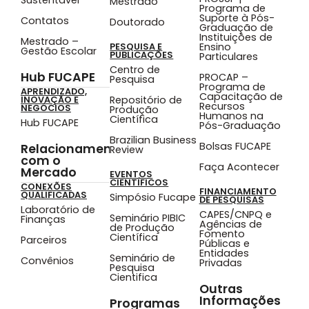
Mestrado
Programa de
Suporte à Pós-
Contatos
Doutorado
Graduação de
Instituições de
Mestrado –
Ensino
PESQUISA E
Gestão Escolar
PUBLICAÇÕES
Particulares
Centro de
Hub FUCAPE
PROCAP –
Pesquisa
Programa de
APRENDIZADO,
Capacitação de
Repositório de
INOVAÇÃO E
Recursos
NEGÓCIOS
Produção
Humanos na
Científica
Hub FUCAPE
Pós-Graduação
Brazilian Business
Bolsas FUCAPE
Relacionamento
Review
com o
Faça Acontecer
Mercado
EVENTOS
CIENTÍFICOS
CONEXÕES
FINANCIAMENTO
QUALIFICADAS
Simpósio Fucape
DE PESQUISAS
Laboratório de
CAPES/CNPQ e
Seminário PIBIC
Finanças
Agências de
de Produção
Fomento
Científica
Parceiros
Públicas e
Entidades
Seminário de
Convênios
Privadas
Pesquisa
Cientifica
Outras
Informações
Programas