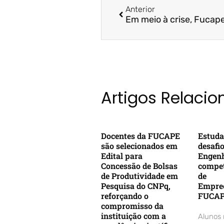
Anterior
Artigos Relaci
Docentes da FUCAPE
Estuda
são selecionados em
desafi
Edital para
Engenh
Concessão de Bolsas
compet
de Produtividade em
de
Pesquisa do CNPq,
Empre
reforçando o
FUCA
compromisso da
instituição com a
Alunos