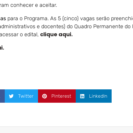
ram conhecer e aceitar.
gas
para o Programa. As 5 (cinco) vagas serão preench
 administrativos e docentes) do Quadro Permanente do
clique aqui.
acessar o edital,
i.
k
Twitter
Pinterest
LinkedIn