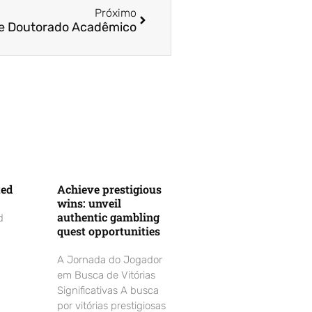
Próximo
 e Doutorado Acadêmico
ted
Achieve prestigious
wins: unveil
authentic gambling
d
quest opportunities
A Jornada do Jogador
em Busca de Vitórias
Significativas A busca
por vitórias prestigiosas