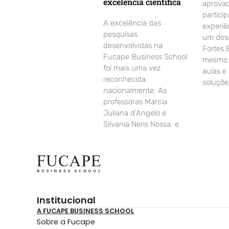
excelência científica
aprovad
partici
A excelência das
experiê
pesquisas
um desa
desenvolvidas na
Fortes 
Fucape Business School
mesmo d
foi mais uma vez
aulas e
reconhecida
soluçõe
nacionalmente. As
professoras Marcia
Juliana d’Angelo e
Silvania Neris Nossa, e
Institucional
A FUCAPE BUSINESS SCHOOL
Sobre a Fucape