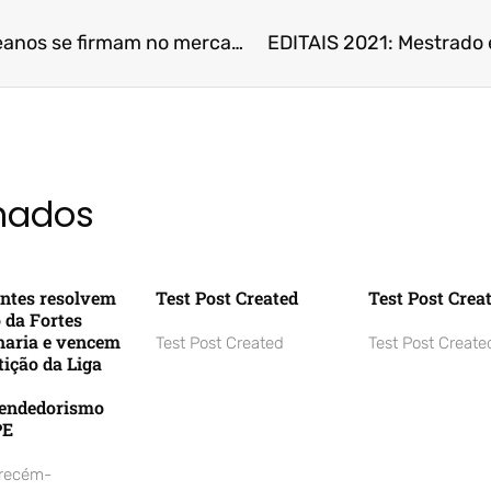
Em meio à crise, Fucapeanos se firmam no mercado de trabalho
EDITAIS 2021: Mestrado
onados
ntes resolvem
Test Post Created
Test Post Crea
o da Fortes
aria e vencem
Test Post Created
Test Post Create
ição da Liga
endedorismo
PE
 recém-