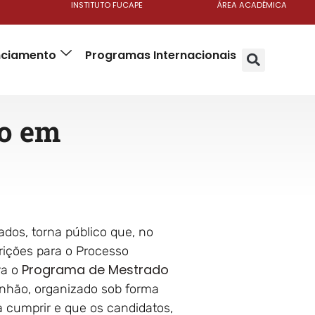
INSTITUTO FUCAPE
ÁREA ACADÊMICA
anciamento
Programas Internacionais
o em
os, torna público que, no
crições para o Processo
Programa de Mestrado
ra o
nhão, organizado sob forma
a cumprir e que os candidatos,