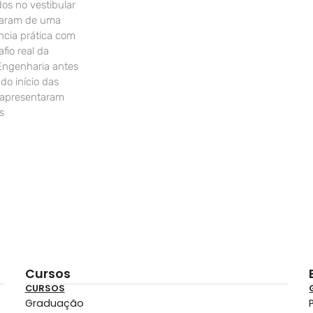
os no vestibular
param de uma
ncia prática com
fio real da
Engenharia antes
o início das
 apresentaram
s
Cursos
CURSOS
Graduação