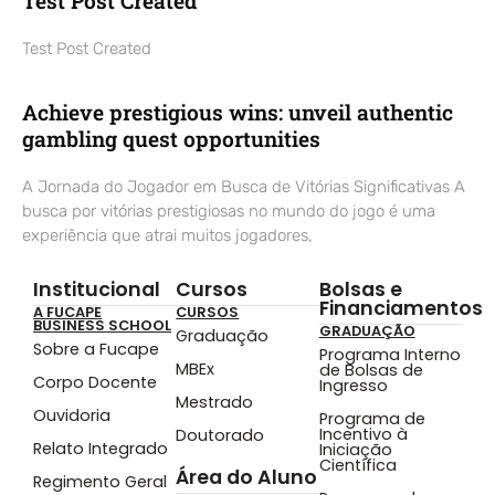
Test Post Created
Test Post Created
Achieve prestigious wins: unveil authentic
gambling quest opportunities
A Jornada do Jogador em Busca de Vitórias Significativas A
busca por vitórias prestigiosas no mundo do jogo é uma
experiência que atrai muitos jogadores,
Institucional
Cursos
Bolsas e
Financiamentos
A FUCAPE
CURSOS
BUSINESS SCHOOL
GRADUAÇÃO
Graduação
Sobre a Fucape
Programa Interno
MBEx
de Bolsas de
Corpo Docente
Ingresso
Mestrado
Ouvidoria
Programa de
Incentivo à
Doutorado
Relato Integrado
Iniciação
Científica
Área do Aluno
Regimento Geral