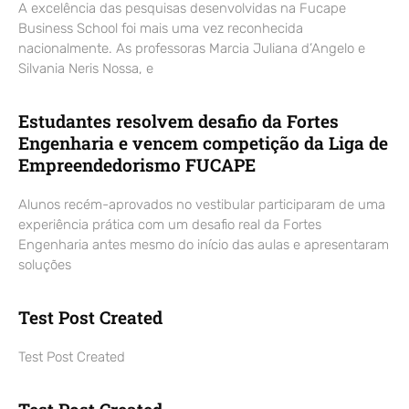
A excelência das pesquisas desenvolvidas na Fucape
Business School foi mais uma vez reconhecida
nacionalmente. As professoras Marcia Juliana d’Angelo e
Silvania Neris Nossa, e
Estudantes resolvem desafio da Fortes
Engenharia e vencem competição da Liga de
Empreendedorismo FUCAPE
Alunos recém-aprovados no vestibular participaram de uma
experiência prática com um desafio real da Fortes
Engenharia antes mesmo do início das aulas e apresentaram
soluções
Test Post Created
Test Post Created