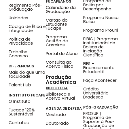
Programa de
FUCAPEANOS
Bolsa por
Regimento Pós-
Calendário da
Desempenho
Graduação
Graduação
Programa Nossa
Unidades
Cartão do
Bolsa
Estudante
Código de Ética e
Fucape
Programa Prouni
Integridade
Programa
PIBIC | Programa
Política de
Gestão de
Institucional de
Privacidade
Carreiras
Bolsas de
Iniciação
Trabalhe
Portal do Aluno
Científica
Conosco
Consulta ao
FIES –
Acervo Físico
DIFERENCIAIS
Financiamento
Estudantil
Mais do que uma
faculdade
Produção
Faça Acontecer
Acadêmica
Talent Hub
BIBLIOTECA
Crédito
Universitário
Biblioteca e
INSTITUTO FUCAPE
Bradesco
Acervo Virtual
O Instituto
PÓS-GRADUAÇÃO
AGENDA DE DEFESA
Fucape 120%
PROSUP |
Sustentável
Mestrado
Programa de
Suporte à Pós-
Contatos
Doutorado
Graduação de