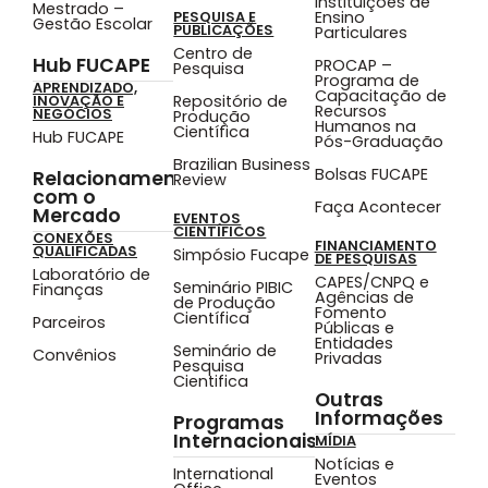
Instituições de
Mestrado –
Ensino
PESQUISA E
Gestão Escolar
PUBLICAÇÕES
Particulares
Centro de
Hub FUCAPE
PROCAP –
Pesquisa
Programa de
APRENDIZADO,
Capacitação de
Repositório de
INOVAÇÃO E
Recursos
NEGÓCIOS
Produção
Humanos na
Científica
Hub FUCAPE
Pós-Graduação
Brazilian Business
Bolsas FUCAPE
Relacionamento
Review
com o
Faça Acontecer
Mercado
EVENTOS
CIENTÍFICOS
CONEXÕES
FINANCIAMENTO
QUALIFICADAS
Simpósio Fucape
DE PESQUISAS
Laboratório de
CAPES/CNPQ e
Seminário PIBIC
Finanças
Agências de
de Produção
Fomento
Científica
Parceiros
Públicas e
Entidades
Seminário de
Convênios
Privadas
Pesquisa
Cientifica
Outras
Informações
Programas
Internacionais
MÍDIA
Notícias e
International
Eventos