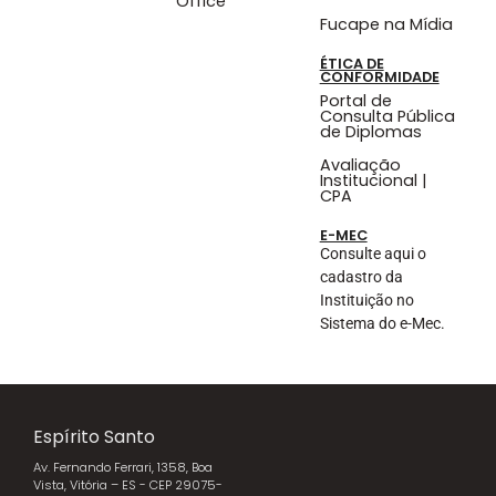
Office
Fucape na Mídia
ÉTICA DE
CONFORMIDADE
Portal de
Consulta Pública
de Diplomas
Avaliação
Institucional |
CPA
E-MEC
Consulte aqui o
cadastro da
Instituição no
Sistema do e-Mec.
Espírito Santo
Av. Fernando Ferrari, 1358, Boa
Vista, Vitória – ES - CEP 29075-