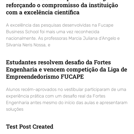
reforçando o compromisso da instituição
com a excelência científica
A excelência das pesquisas desenvolvidas na Fucape
Business School foi mais uma vez reconhecida
nacionalmente. As professoras Marcia Juliana d’Angelo e
Silvania Neris Nossa, e
Estudantes resolvem desafio da Fortes
Engenharia e vencem competição da Liga de
Empreendedorismo FUCAPE
Alunos recém-aprovados no vestibular participaram de uma
experiência prática com um desafio real da Fortes
Engenharia antes mesmo do início das aulas e apresentaram
soluções
Test Post Created