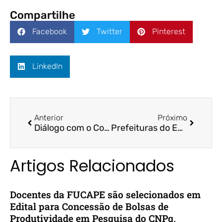
Compartilhe
Facebook
Twitter
Pinterest
LinkedIn
Anterior
Próximo
Diálogo com o Congresso será desafio de Funchal como o n° 2 da Economia – A Gazeta / Prof. Dr. Bruno Funchal e Prof. Dr. Felipe Storch
Prefeituras do ES usam aplicativos de mensagem para troca de ideias sobre a Covid-19 – A Gazeta / Prof. Ms. João Eudes
Artigos Relacionados
Docentes da FUCAPE são selecionados em
Edital para Concessão de Bolsas de
Produtividade em Pesquisa do CNPq,