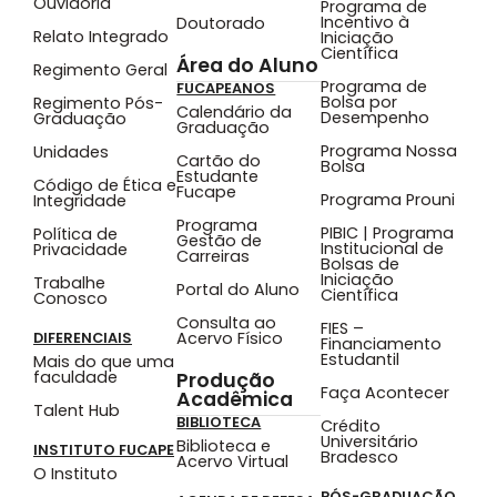
Ouvidoria
Programa de
Incentivo à
Doutorado
Relato Integrado
Iniciação
Científica
Área do Aluno
Regimento Geral
Programa de
FUCAPEANOS
Bolsa por
Regimento Pós-
Calendário da
Desempenho
Graduação
Graduação
Programa Nossa
Unidades
Cartão do
Bolsa
Estudante
Código de Ética e
Fucape
Programa Prouni
Integridade
Programa
PIBIC | Programa
Política de
Gestão de
Institucional de
Privacidade
Carreiras
Bolsas de
Iniciação
Trabalhe
Portal do Aluno
Científica
Conosco
Consulta ao
FIES –
Acervo Físico
DIFERENCIAIS
Financiamento
Estudantil
Mais do que uma
faculdade
Produção
Faça Acontecer
Acadêmica
Talent Hub
BIBLIOTECA
Crédito
Universitário
Biblioteca e
INSTITUTO FUCAPE
Bradesco
Acervo Virtual
O Instituto
PÓS-GRADUAÇÃO