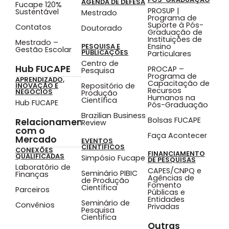
AGENDA DE DEFESA
Fucape 120%
PROSUP |
Sustentável
Mestrado
Programa de
Suporte à Pós-
Contatos
Doutorado
Graduação de
Instituições de
Mestrado –
Ensino
PESQUISA E
Gestão Escolar
PUBLICAÇÕES
Particulares
Centro de
Hub FUCAPE
PROCAP –
Pesquisa
Programa de
APRENDIZADO,
Capacitação de
Repositório de
INOVAÇÃO E
Recursos
NEGÓCIOS
Produção
Humanos na
Científica
Hub FUCAPE
Pós-Graduação
Brazilian Business
Bolsas FUCAPE
Relacionamento
Review
com o
Faça Acontecer
Mercado
EVENTOS
CIENTÍFICOS
CONEXÕES
FINANCIAMENTO
QUALIFICADAS
Simpósio Fucape
DE PESQUISAS
Laboratório de
CAPES/CNPQ e
Seminário PIBIC
Finanças
Agências de
de Produção
Fomento
Científica
Parceiros
Públicas e
Entidades
Seminário de
Convênios
Privadas
Pesquisa
Cientifica
Outras