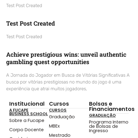
Test Post Created
Test Post Created
Test Post Created
Achieve prestigious wins: unveil authentic
gambling quest opportunities
A Jornada do Jogador em Busca de Vitórias Significativas A
busca por vitórias prestigiosas no mundo do jogo é uma
experiência que atrai muitos jogadores,
Institucional
Cursos
Bolsas e
Financiamentos
A FUCAPE
CURSOS
BUSINESS SCHOOL
GRADUAÇÃO
Graduação
Sobre a Fucape
Programa Interno
MBEx
de Bolsas de
Corpo Docente
Ingresso
Mestrado