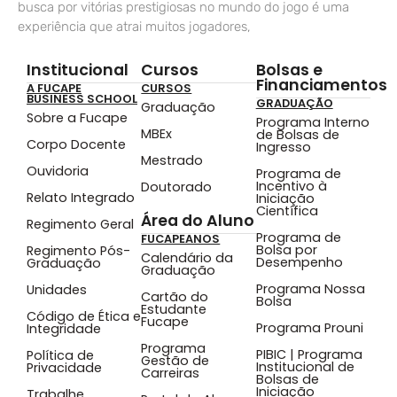
busca por vitórias prestigiosas no mundo do jogo é uma
experiência que atrai muitos jogadores,
Institucional
Cursos
Bolsas e
Financiamentos
A FUCAPE
CURSOS
BUSINESS SCHOOL
GRADUAÇÃO
Graduação
Sobre a Fucape
Programa Interno
MBEx
de Bolsas de
Corpo Docente
Ingresso
Mestrado
Ouvidoria
Programa de
Incentivo à
Doutorado
Relato Integrado
Iniciação
Científica
Área do Aluno
Regimento Geral
Programa de
FUCAPEANOS
Bolsa por
Regimento Pós-
Calendário da
Desempenho
Graduação
Graduação
Programa Nossa
Unidades
Cartão do
Bolsa
Estudante
Código de Ética e
Fucape
Programa Prouni
Integridade
Programa
PIBIC | Programa
Política de
Gestão de
Institucional de
Privacidade
Carreiras
Bolsas de
Iniciação
Trabalhe