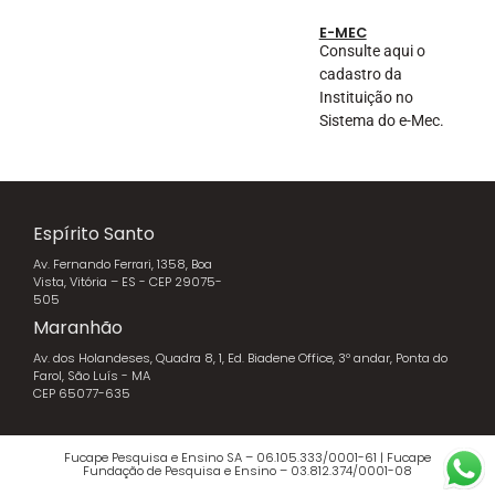
E-MEC
Consulte aqui o
cadastro da
Instituição no
Sistema do e-Mec.
Espírito Santo
Av. Fernando Ferrari, 1358, Boa
Vista, Vitória – ES - CEP 29075-
505
Maranhão
Av. dos Holandeses, Quadra 8, 1, Ed. Biadene Office, 3º andar, Ponta do
Farol, São Luís - MA
CEP 65077-635
Fucape Pesquisa e Ensino SA – 06.105.333/0001-61 | Fucape
Fundação de Pesquisa e Ensino – 03.812.374/0001-08