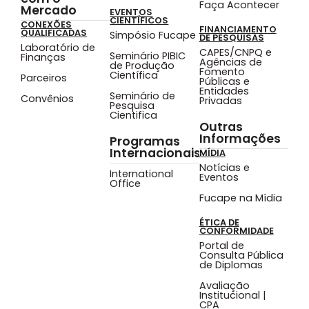
Faça Acontecer
Mercado
EVENTOS
CIENTÍFICOS
CONEXÕES
FINANCIAMENTO
QUALIFICADAS
Simpósio Fucape
DE PESQUISAS
Laboratório de
CAPES/CNPQ e
Seminário PIBIC
Finanças
Agências de
de Produção
Fomento
Científica
Parceiros
Públicas e
Entidades
Seminário de
Convênios
Privadas
Pesquisa
Cientifica
Outras
Informações
Programas
Internacionais
MÍDIA
Notícias e
International
Eventos
Office
Fucape na Mídia
ÉTICA DE
CONFORMIDADE
Portal de
Consulta Pública
de Diplomas
Avaliação
Institucional |
CPA