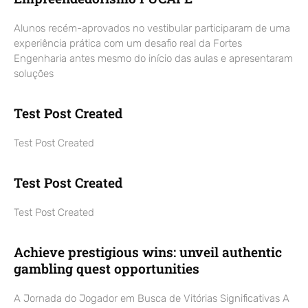
Alunos recém-aprovados no vestibular participaram de uma
experiência prática com um desafio real da Fortes
Engenharia antes mesmo do início das aulas e apresentaram
soluções
Test Post Created
Test Post Created
Test Post Created
Test Post Created
Achieve prestigious wins: unveil authentic
gambling quest opportunities
A Jornada do Jogador em Busca de Vitórias Significativas A