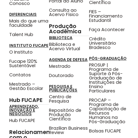
Portal do Aluno
Científica
Conosco
Consulta ao
FIES –
Acervo Físico
DIFERENCIAIS
Financiamento
Estudantil
Mais do que uma
faculdade
Produção
Faça Acontecer
Acadêmica
Talent Hub
BIBLIOTECA
Crédito
Universitário
Biblioteca e
INSTITUTO FUCAPE
Bradesco
Acervo Virtual
O Instituto
PÓS-GRADUAÇÃO
AGENDA DE DEFESA
Fucape 120%
PROSUP |
Sustentável
Mestrado
Programa de
Suporte à Pós-
Contatos
Doutorado
Graduação de
Instituições de
Mestrado –
Ensino
PESQUISA E
Gestão Escolar
PUBLICAÇÕES
Particulares
Centro de
Hub FUCAPE
PROCAP –
Pesquisa
Programa de
APRENDIZADO,
Capacitação de
Repositório de
INOVAÇÃO E
Recursos
NEGÓCIOS
Produção
Humanos na
Científica
Hub FUCAPE
Pós-Graduação
Brazilian Business
Bolsas FUCAPE
Relacionamento
Review
com o