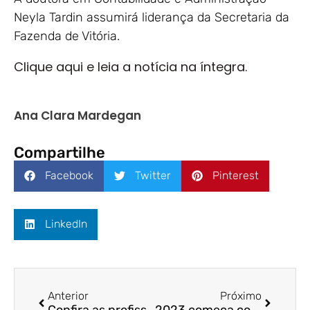
Neyla Tardin assumirá liderança da Secretaria da
Fazenda de Vitória.
Clique aqui e leia a notícia na íntegra.
Ana Clara Mardegan
Compartilhe
Facebook
Twitter
Pinterest
LinkedIn
Anterior
Próximo
Confira as profissões com maior aumento / Tribuna Online / Prof. Dr. Felipe Storch
2023 começa com mudanças no quadro de comentaristas da CBN Vitória / Rede Gazeta / Prof. Dr. Felipe Storch