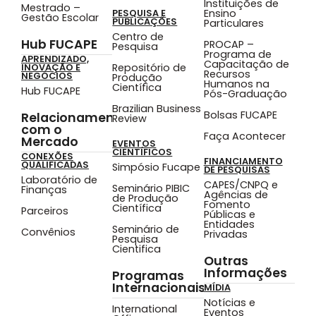
Instituições de
Mestrado –
Ensino
PESQUISA E
Gestão Escolar
PUBLICAÇÕES
Particulares
Centro de
Hub FUCAPE
PROCAP –
Pesquisa
Programa de
APRENDIZADO,
Capacitação de
Repositório de
INOVAÇÃO E
Recursos
NEGÓCIOS
Produção
Humanos na
Científica
Hub FUCAPE
Pós-Graduação
Brazilian Business
Bolsas FUCAPE
Relacionamento
Review
com o
Faça Acontecer
Mercado
EVENTOS
CIENTÍFICOS
CONEXÕES
FINANCIAMENTO
QUALIFICADAS
Simpósio Fucape
DE PESQUISAS
Laboratório de
CAPES/CNPQ e
Seminário PIBIC
Finanças
Agências de
de Produção
Fomento
Científica
Parceiros
Públicas e
Entidades
Seminário de
Convênios
Privadas
Pesquisa
Cientifica
Outras
Informações
Programas
Internacionais
MÍDIA
Notícias e
International
Eventos