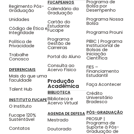
Programa de
FUCAPEANOS
Bolsa por
Regimento Pós-
Calendário da
Desempenho
Graduação
Graduação
Programa Nossa
Unidades
Cartão do
Bolsa
Estudante
Código de Ética e
Fucape
Programa Prouni
Integridade
Programa
PIBIC | Programa
Política de
Gestão de
Institucional de
Privacidade
Carreiras
Bolsas de
Iniciação
Trabalhe
Portal do Aluno
Científica
Conosco
Consulta ao
FIES –
Acervo Físico
DIFERENCIAIS
Financiamento
Estudantil
Mais do que uma
faculdade
Produção
Faça Acontecer
Acadêmica
Talent Hub
BIBLIOTECA
Crédito
Universitário
Biblioteca e
INSTITUTO FUCAPE
Bradesco
Acervo Virtual
O Instituto
PÓS-GRADUAÇÃO
AGENDA DE DEFESA
Fucape 120%
PROSUP |
Sustentável
Mestrado
Programa de
Suporte à Pós-
Contatos
Doutorado
Graduação de