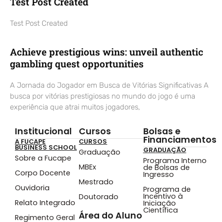
Test Post Created
Test Post Created
Achieve prestigious wins: unveil authentic
gambling quest opportunities
A Jornada do Jogador em Busca de Vitórias Significativas A
busca por vitórias prestigiosas no mundo do jogo é uma
experiência que atrai muitos jogadores,
Institucional
Cursos
Bolsas e
Financiamentos
A FUCAPE
CURSOS
BUSINESS SCHOOL
GRADUAÇÃO
Graduação
Sobre a Fucape
Programa Interno
MBEx
de Bolsas de
Corpo Docente
Ingresso
Mestrado
Ouvidoria
Programa de
Incentivo à
Doutorado
Relato Integrado
Iniciação
Científica
Área do Aluno
Regimento Geral