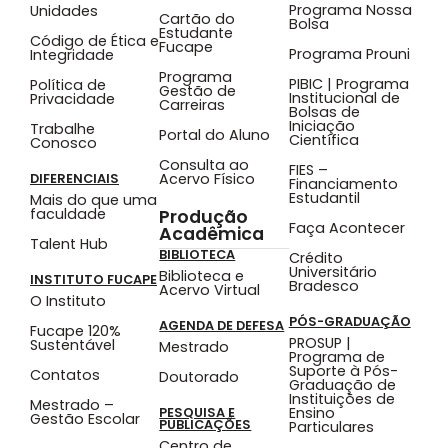
Programa Nossa
Unidades
Cartão do
Bolsa
Estudante
Código de Ética e
Fucape
Programa Prouni
Integridade
Programa
PIBIC | Programa
Política de
Gestão de
Institucional de
Privacidade
Carreiras
Bolsas de
Iniciação
Trabalhe
Portal do Aluno
Científica
Conosco
Consulta ao
FIES –
Acervo Físico
DIFERENCIAIS
Financiamento
Estudantil
Mais do que uma
faculdade
Produção
Faça Acontecer
Acadêmica
Talent Hub
BIBLIOTECA
Crédito
Universitário
Biblioteca e
INSTITUTO FUCAPE
Bradesco
Acervo Virtual
O Instituto
PÓS-GRADUAÇÃO
AGENDA DE DEFESA
Fucape 120%
PROSUP |
Sustentável
Mestrado
Programa de
Suporte à Pós-
Contatos
Doutorado
Graduação de
Instituições de
Mestrado –
Ensino
PESQUISA E
Gestão Escolar
PUBLICAÇÕES
Particulares
Centro de