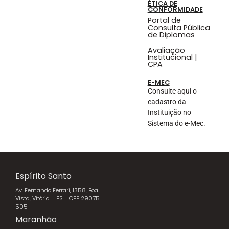
ÉTICA DE
CONFORMIDADE
Portal de
Consulta Pública
de Diplomas
Avaliação
Institucional |
CPA
E-MEC
Consulte aqui o
cadastro da
Instituição no
Sistema do e-Mec.
Espírito Santo
Av. Fernando Ferrari, 1358, Boa
Vista, Vitória – ES - CEP 29075-
505
Maranhão