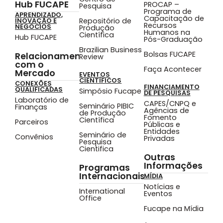
Hub FUCAPE
PROCAP –
Pesquisa
Programa de
APRENDIZADO,
Capacitação de
Repositório de
INOVAÇÃO E
Recursos
NEGÓCIOS
Produção
Humanos na
Científica
Hub FUCAPE
Pós-Graduação
Brazilian Business
Bolsas FUCAPE
Relacionamento
Review
com o
Faça Acontecer
Mercado
EVENTOS
CIENTÍFICOS
CONEXÕES
FINANCIAMENTO
QUALIFICADAS
Simpósio Fucape
DE PESQUISAS
Laboratório de
CAPES/CNPQ e
Seminário PIBIC
Finanças
Agências de
de Produção
Fomento
Científica
Parceiros
Públicas e
Entidades
Seminário de
Convênios
Privadas
Pesquisa
Cientifica
Outras
Informações
Programas
Internacionais
MÍDIA
Notícias e
International
Eventos
Office
Fucape na Mídia