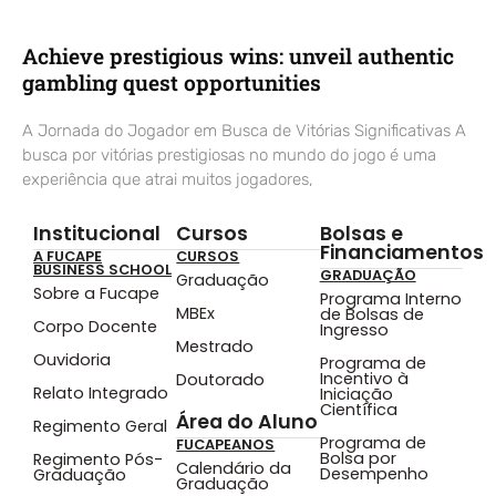
Achieve prestigious wins: unveil authentic
gambling quest opportunities
A Jornada do Jogador em Busca de Vitórias Significativas A
busca por vitórias prestigiosas no mundo do jogo é uma
experiência que atrai muitos jogadores,
Institucional
Cursos
Bolsas e
Financiamentos
A FUCAPE
CURSOS
BUSINESS SCHOOL
GRADUAÇÃO
Graduação
Sobre a Fucape
Programa Interno
MBEx
de Bolsas de
Corpo Docente
Ingresso
Mestrado
Ouvidoria
Programa de
Incentivo à
Doutorado
Relato Integrado
Iniciação
Científica
Área do Aluno
Regimento Geral
Programa de
FUCAPEANOS
Bolsa por
Regimento Pós-
Calendário da
Desempenho
Graduação
Graduação