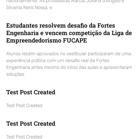
nacionalmente. As professoras Marcia Juliana d’Angelo e
Silvania Neris Nossa, e
Estudantes resolvem desafio da Fortes
Engenharia e vencem competição da Liga de
Empreendedorismo FUCAPE
Alunos recém-aprovados no vestibular participaram de uma
experiência prática com um desafio real da Fortes
Engenharia antes mesmo do início das aulas e apresentaram
soluções
Test Post Created
Test Post Created
Test Post Created
Test Post Created