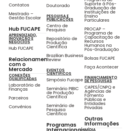
Suporte à Pós-
Contatos
Doutorado
Graduação de
Instituições de
Mestrado –
Ensino
PESQUISA E
Gestão Escolar
PUBLICAÇÕES
Particulares
Centro de
Hub FUCAPE
PROCAP –
Pesquisa
Programa de
APRENDIZADO,
Capacitação de
Repositório de
INOVAÇÃO E
Recursos
NEGÓCIOS
Produção
Humanos na
Científica
Hub FUCAPE
Pós-Graduação
Brazilian Business
Bolsas FUCAPE
Relacionamento
Review
com o
Faça Acontecer
Mercado
EVENTOS
CIENTÍFICOS
CONEXÕES
FINANCIAMENTO
QUALIFICADAS
Simpósio Fucape
DE PESQUISAS
Laboratório de
CAPES/CNPQ e
Seminário PIBIC
Finanças
Agências de
de Produção
Fomento
Científica
Parceiros
Públicas e
Entidades
Seminário de
Convênios
Privadas
Pesquisa
Cientifica
Outras
Informações
Programas
Internacionais
MÍDIA