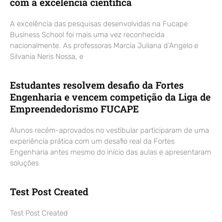
com a excelência científica
A excelência das pesquisas desenvolvidas na Fucape
Business School foi mais uma vez reconhecida
nacionalmente. As professoras Marcia Juliana d’Angelo e
Silvania Neris Nossa, e
Estudantes resolvem desafio da Fortes
Engenharia e vencem competição da Liga de
Empreendedorismo FUCAPE
Alunos recém-aprovados no vestibular participaram de uma
experiência prática com um desafio real da Fortes
Engenharia antes mesmo do início das aulas e apresentaram
soluções
Test Post Created
Test Post Created