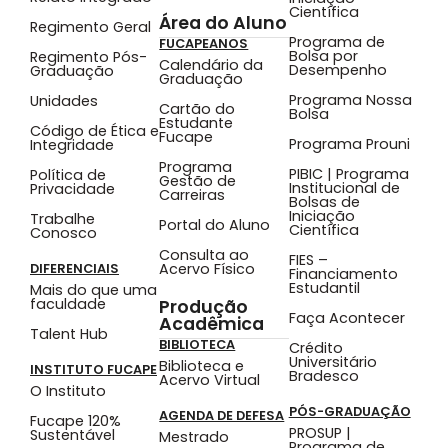
Científica
Área do Aluno
Regimento Geral
Programa de
FUCAPEANOS
Bolsa por
Regimento Pós-
Calendário da
Desempenho
Graduação
Graduação
Programa Nossa
Unidades
Cartão do
Bolsa
Estudante
Código de Ética e
Fucape
Programa Prouni
Integridade
Programa
PIBIC | Programa
Política de
Gestão de
Institucional de
Privacidade
Carreiras
Bolsas de
Iniciação
Trabalhe
Portal do Aluno
Científica
Conosco
Consulta ao
FIES –
Acervo Físico
DIFERENCIAIS
Financiamento
Estudantil
Mais do que uma
faculdade
Produção
Faça Acontecer
Acadêmica
Talent Hub
BIBLIOTECA
Crédito
Universitário
Biblioteca e
INSTITUTO FUCAPE
Bradesco
Acervo Virtual
O Instituto
PÓS-GRADUAÇÃO
AGENDA DE DEFESA
Fucape 120%
PROSUP |
Sustentável
Mestrado
Programa de