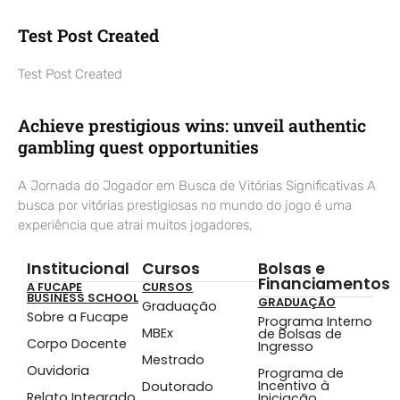
Test Post Created
Test Post Created
Achieve prestigious wins: unveil authentic
gambling quest opportunities
A Jornada do Jogador em Busca de Vitórias Significativas A
busca por vitórias prestigiosas no mundo do jogo é uma
experiência que atrai muitos jogadores,
Institucional
Cursos
Bolsas e
Financiamentos
A FUCAPE
CURSOS
BUSINESS SCHOOL
GRADUAÇÃO
Graduação
Sobre a Fucape
Programa Interno
MBEx
de Bolsas de
Corpo Docente
Ingresso
Mestrado
Ouvidoria
Programa de
Incentivo à
Doutorado
Relato Integrado
Iniciação