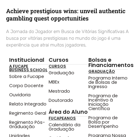
Achieve prestigious wins: unveil authentic
gambling quest opportunities
A Jornada do Jogador em Busca de Vitórias Significativas A
busca por vitórias prestigiosas no mundo do jogo é uma
experiência que atrai muitos jogadores,
Institucional
Cursos
Bolsas e
Financiamentos
A FUCAPE
CURSOS
BUSINESS SCHOOL
GRADUAÇÃO
Graduação
Sobre a Fucape
Programa Interno
MBEx
de Bolsas de
Corpo Docente
Ingresso
Mestrado
Ouvidoria
Programa de
Incentivo à
Doutorado
Relato Integrado
Iniciação
Científica
Área do Aluno
Regimento Geral
Programa de
FUCAPEANOS
Bolsa por
Regimento Pós-
Calendário da
Desempenho
Graduação
Graduação
Programa Nossa
Unidades