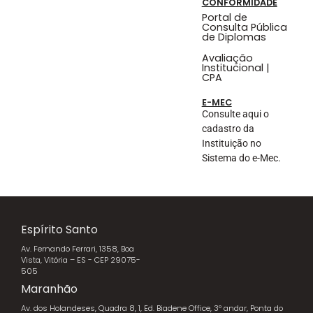
CONFORMIDADE
Portal de
Consulta Pública
de Diplomas
Avaliação
Institucional |
CPA
E-MEC
Consulte aqui o
cadastro da
Instituição no
Sistema do e-Mec.
Espírito Santo
Av. Fernando Ferrari, 1358, Boa
Vista, Vitória – ES - CEP 29075-
505
Maranhão
Av. dos Holandeses, Quadra 8, 1, Ed. Biadene Office, 3º andar, Ponta do