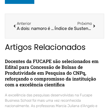
Anterior
Próximo
A dois: namoro é fase de teste para finanças? | CBN Vitória | Prof. Dr. Felipe Storch
Índice de Sustentabilidade movimenta trilhões e dita investimentos na bolsa | ES Brasil | Prof. Dr. Poliano Bastos
Artigos Relacionados
Docentes da FUCAPE são selecionados em
Edital para Concessão de Bolsas de
Produtividade em Pesquisa do CNPq,
reforçando o compromisso da instituição
com a excelência científica
A excelência das pesquisas desenvolvidas na Fucape
Business School foi mais uma vez reconhecida
nacionalmente. As professoras Marcia Juliana d’Angelo e