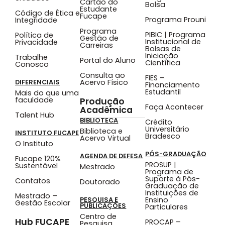
Cartão do
Bolsa
Estudante
Código de Ética e
Fucape
Programa Prouni
Integridade
Programa
PIBIC | Programa
Política de
Gestão de
Institucional de
Privacidade
Carreiras
Bolsas de
Iniciação
Trabalhe
Portal do Aluno
Científica
Conosco
Consulta ao
FIES –
Acervo Físico
DIFERENCIAIS
Financiamento
Estudantil
Mais do que uma
faculdade
Produção
Faça Acontecer
Acadêmica
Talent Hub
BIBLIOTECA
Crédito
Universitário
Biblioteca e
INSTITUTO FUCAPE
Bradesco
Acervo Virtual
O Instituto
PÓS-GRADUAÇÃO
AGENDA DE DEFESA
Fucape 120%
PROSUP |
Sustentável
Mestrado
Programa de
Suporte à Pós-
Contatos
Doutorado
Graduação de
Instituições de
Mestrado –
Ensino
PESQUISA E
Gestão Escolar
PUBLICAÇÕES
Particulares
Centro de
Hub FUCAPE
PROCAP –
Pesquisa