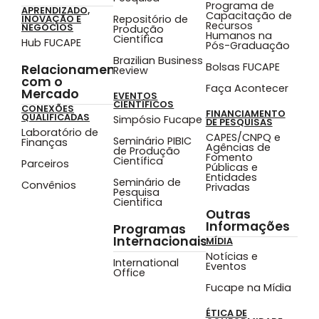
Programa de
APRENDIZADO,
Capacitação de
Repositório de
INOVAÇÃO E
Recursos
NEGÓCIOS
Produção
Humanos na
Científica
Hub FUCAPE
Pós-Graduação
Brazilian Business
Bolsas FUCAPE
Relacionamento
Review
com o
Faça Acontecer
Mercado
EVENTOS
CIENTÍFICOS
CONEXÕES
FINANCIAMENTO
QUALIFICADAS
Simpósio Fucape
DE PESQUISAS
Laboratório de
CAPES/CNPQ e
Seminário PIBIC
Finanças
Agências de
de Produção
Fomento
Científica
Parceiros
Públicas e
Entidades
Seminário de
Convênios
Privadas
Pesquisa
Cientifica
Outras
Informações
Programas
Internacionais
MÍDIA
Notícias e
International
Eventos
Office
Fucape na Mídia
ÉTICA DE