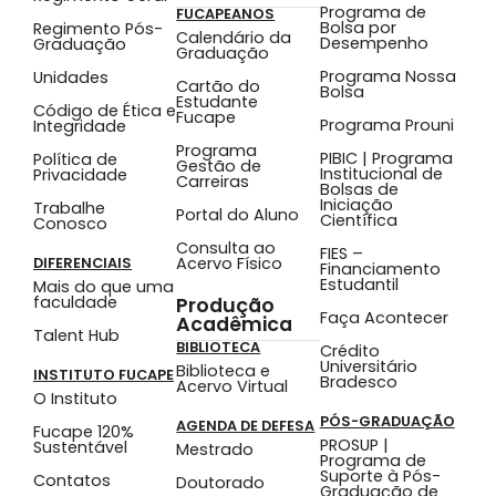
Programa de
FUCAPEANOS
Bolsa por
Regimento Pós-
Calendário da
Desempenho
Graduação
Graduação
Programa Nossa
Unidades
Cartão do
Bolsa
Estudante
Código de Ética e
Fucape
Programa Prouni
Integridade
Programa
PIBIC | Programa
Política de
Gestão de
Institucional de
Privacidade
Carreiras
Bolsas de
Iniciação
Trabalhe
Portal do Aluno
Científica
Conosco
Consulta ao
FIES –
Acervo Físico
DIFERENCIAIS
Financiamento
Estudantil
Mais do que uma
faculdade
Produção
Faça Acontecer
Acadêmica
Talent Hub
BIBLIOTECA
Crédito
Universitário
Biblioteca e
INSTITUTO FUCAPE
Bradesco
Acervo Virtual
O Instituto
PÓS-GRADUAÇÃO
AGENDA DE DEFESA
Fucape 120%
PROSUP |
Sustentável
Mestrado
Programa de
Suporte à Pós-
Contatos
Doutorado
Graduação de