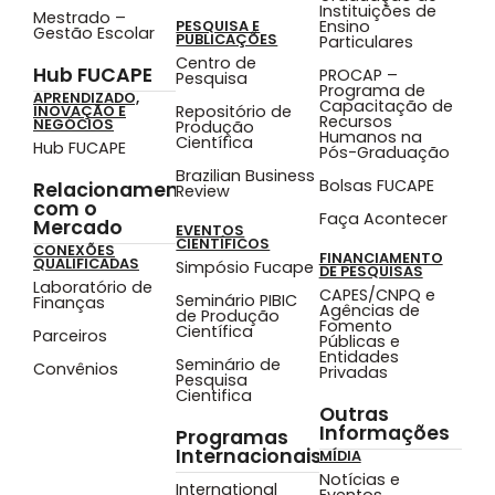
Instituições de
Mestrado –
Ensino
PESQUISA E
Gestão Escolar
PUBLICAÇÕES
Particulares
Centro de
Hub FUCAPE
PROCAP –
Pesquisa
Programa de
APRENDIZADO,
Capacitação de
Repositório de
INOVAÇÃO E
Recursos
NEGÓCIOS
Produção
Humanos na
Científica
Hub FUCAPE
Pós-Graduação
Brazilian Business
Bolsas FUCAPE
Relacionamento
Review
com o
Faça Acontecer
Mercado
EVENTOS
CIENTÍFICOS
CONEXÕES
FINANCIAMENTO
QUALIFICADAS
Simpósio Fucape
DE PESQUISAS
Laboratório de
CAPES/CNPQ e
Seminário PIBIC
Finanças
Agências de
de Produção
Fomento
Científica
Parceiros
Públicas e
Entidades
Seminário de
Convênios
Privadas
Pesquisa
Cientifica
Outras
Informações
Programas
Internacionais
MÍDIA
Notícias e
International