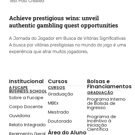
Test Post Created
Achieve prestigious wins: unveil
authentic gambling quest opportunities
A Jornada do Jogador em Busca de Vitórias Significativas
A busca por vitórias prestigiosas no mundo do jogo é uma
experiência que atrai muitos jogadores,
Institucional
Cursos
Bolsas e
Financiamentos
A FUCAPE
CURSOS
BUSINESS SCHOOL
GRADUAÇÃO
Graduação
Sobre a Fucape
Programa Interno
MBEx
de Bolsas de
Corpo Docente
Ingresso
Mestrado
Ouvidoria
Programa de
Incentivo à
Doutorado
Relato Integrado
Iniciação
Científica
Área do Aluno
Regimento Geral