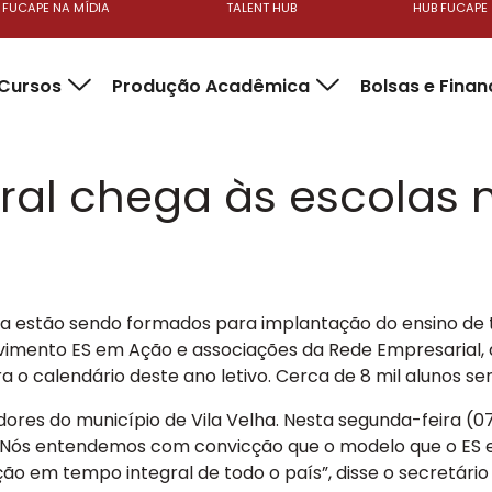
FUCAPE NA MÍDIA
TALENT HUB
HUB FUCAPE
Cursos
Produção Acadêmica
Bolsas e Fina
ral chega às escolas m
la estão sendo formados para implantação do ensino de 
vimento ES em Ação e associações da Rede Empresarial, as
a o calendário deste ano letivo. Cerca de 8 mil alunos s
es do município de Vila Velha. Nesta segunda-feira (0
z. “Nós entendemos com convicção que o modelo que o ES 
o em tempo integral de todo o país”, disse o secretário