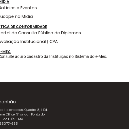
MÍDIA
Notícias e Eventos
Fucape na Mídia
ÉTICA DE CONFORMIDADE
Portal de Consulta Pública de Diplomas
Avaliação Institucional | CPA
E-MEC
Consulte aqui o cadastro da Instituição no Sistema do e-Mec.
ranhão
dos Holandeses, Quadra 8, 1, Ed.
ene Office, 3º andar, Ponta do
l, São Luís - MA
 65077-635