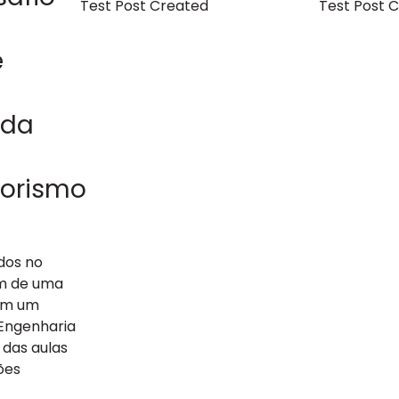
Test Post Created
Test Post 
e
 da
orismo
dos no
am de uma
com um
 Engenharia
 das aulas
ões