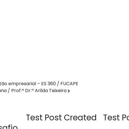
ão empresarial – ES 360 / FUCAPE
a / Prof.ª Dr.ª Arilda Teixeira
Test Post Created
Test P
safio