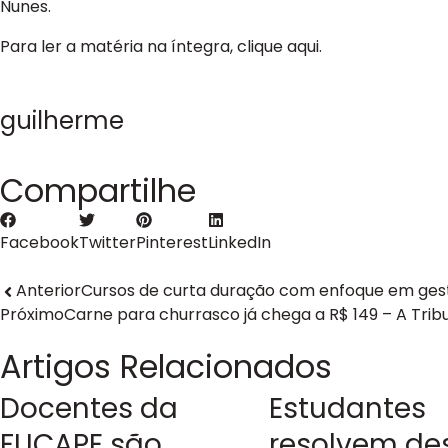
Nunes.
Para ler a matéria na íntegra,
clique aqui.
guilherme
Compartilhe
Facebook
Twitter
Pinterest
LinkedIn
Anterior
Cursos de curta duração com enfoque em gest
Próximo
Carne para churrasco já chega a R$ 149 – A Tribun
Artigos Relacionados
Docentes da
Estudantes
FUCAPE são
resolvem de