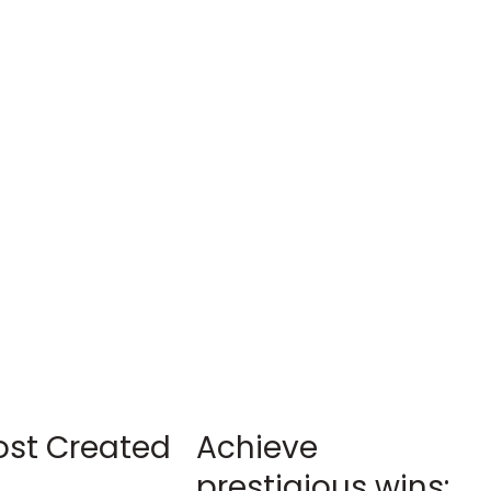
ost Created
Achieve
prestigious wins: