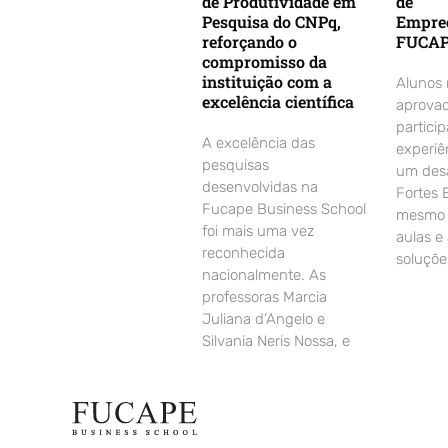
de Produtividade em
de
Pesquisa do CNPq,
Empre
reforçando o
FUCA
compromisso da
instituição com a
Alunos
excelência científica
aprovad
partici
A excelência das
experiê
pesquisas
um desa
desenvolvidas na
Fortes 
Fucape Business School
mesmo d
foi mais uma vez
aulas e
reconhecida
soluçõe
nacionalmente. As
professoras Marcia
Juliana d’Angelo e
Silvania Neris Nossa, e