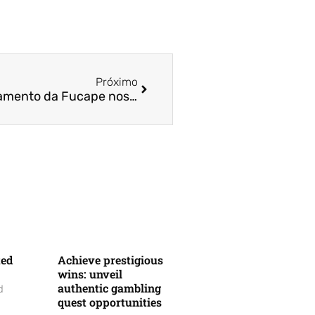
Próximo
Saiba como será o funcionamento da Fucape nos feriados da semana
ted
Achieve prestigious
wins: unveil
authentic gambling
d
quest opportunities