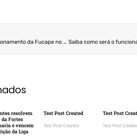
Saiba como será o funcionamento da Fucape no feriado de Semana Santa
onados
ntes resolvem
Test Post Created
Test Post Crea
o da Fortes
aria e vencem
Test Post Created
Test Post Create
ição da Liga