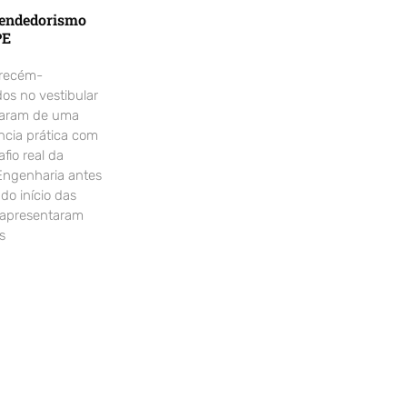
endedorismo
PE
 recém-
os no vestibular
param de uma
ncia prática com
fio real da
Engenharia antes
o início das
 apresentaram
s