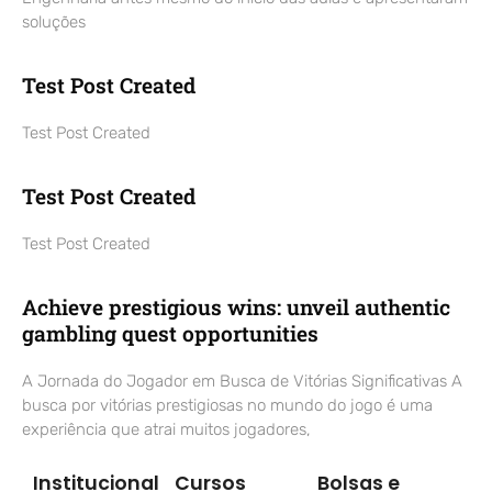
soluções
Test Post Created
Test Post Created
Test Post Created
Test Post Created
Achieve prestigious wins: unveil authentic
gambling quest opportunities
A Jornada do Jogador em Busca de Vitórias Significativas A
busca por vitórias prestigiosas no mundo do jogo é uma
experiência que atrai muitos jogadores,
Institucional
Cursos
Bolsas e