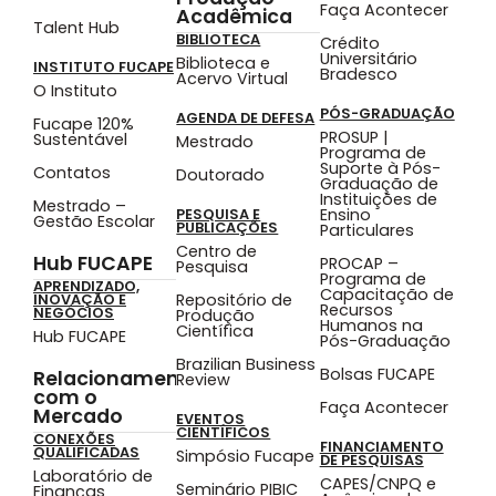
Faça Acontecer
Acadêmica
Talent Hub
BIBLIOTECA
Crédito
Universitário
Biblioteca e
INSTITUTO FUCAPE
Bradesco
Acervo Virtual
O Instituto
PÓS-GRADUAÇÃO
AGENDA DE DEFESA
Fucape 120%
PROSUP |
Sustentável
Mestrado
Programa de
Suporte à Pós-
Contatos
Doutorado
Graduação de
Instituições de
Mestrado –
Ensino
PESQUISA E
Gestão Escolar
PUBLICAÇÕES
Particulares
Centro de
Hub FUCAPE
PROCAP –
Pesquisa
Programa de
APRENDIZADO,
Capacitação de
Repositório de
INOVAÇÃO E
Recursos
NEGÓCIOS
Produção
Humanos na
Científica
Hub FUCAPE
Pós-Graduação
Brazilian Business
Bolsas FUCAPE
Relacionamento
Review
com o
Faça Acontecer
Mercado
EVENTOS
CIENTÍFICOS
CONEXÕES
FINANCIAMENTO
QUALIFICADAS
Simpósio Fucape
DE PESQUISAS
Laboratório de
CAPES/CNPQ e
Seminário PIBIC
Finanças