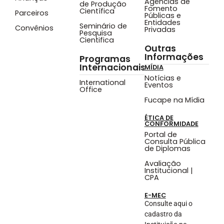
Agências de
de Produção
Fomento
Científica
Parceiros
Públicas e
Entidades
Seminário de
Convênios
Privadas
Pesquisa
Cientifica
Outras
Informações
Programas
Internacionais
MÍDIA
Notícias e
International
Eventos
Office
Fucape na Mídia
ÉTICA DE
CONFORMIDADE
Portal de
Consulta Pública
de Diplomas
Avaliação
Institucional |
CPA
E-MEC
Consulte aqui o
cadastro da