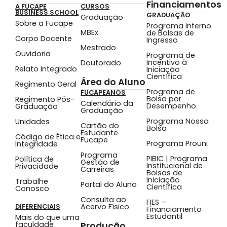
Financiamentos
A FUCAPE
CURSOS
BUSINESS SCHOOL
GRADUAÇÃO
Graduação
Sobre a Fucape
Programa Interno
MBEx
de Bolsas de
Corpo Docente
Ingresso
Mestrado
Ouvidoria
Programa de
Incentivo à
Doutorado
Relato Integrado
Iniciação
Científica
Área do Aluno
Regimento Geral
Programa de
FUCAPEANOS
Bolsa por
Regimento Pós-
Calendário da
Desempenho
Graduação
Graduação
Programa Nossa
Unidades
Cartão do
Bolsa
Estudante
Código de Ética e
Fucape
Programa Prouni
Integridade
Programa
PIBIC | Programa
Política de
Gestão de
Institucional de
Privacidade
Carreiras
Bolsas de
Iniciação
Trabalhe
Portal do Aluno
Científica
Conosco
Consulta ao
FIES –
Acervo Físico
DIFERENCIAIS
Financiamento
Estudantil
Mais do que uma
faculdade
Produção