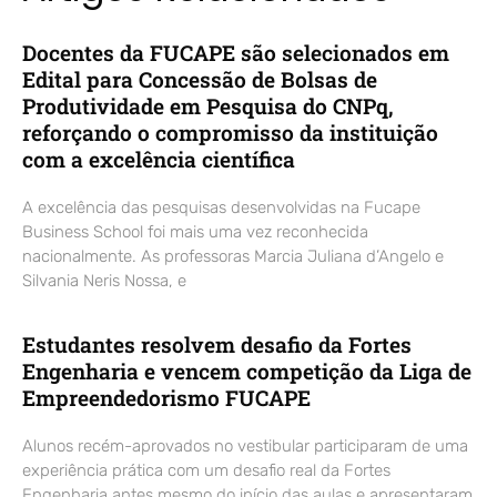
Docentes da FUCAPE são selecionados em
Edital para Concessão de Bolsas de
Produtividade em Pesquisa do CNPq,
reforçando o compromisso da instituição
com a excelência científica
A excelência das pesquisas desenvolvidas na Fucape
Business School foi mais uma vez reconhecida
nacionalmente. As professoras Marcia Juliana d’Angelo e
Silvania Neris Nossa, e
Estudantes resolvem desafio da Fortes
Engenharia e vencem competição da Liga de
Empreendedorismo FUCAPE
Alunos recém-aprovados no vestibular participaram de uma
experiência prática com um desafio real da Fortes
Engenharia antes mesmo do início das aulas e apresentaram