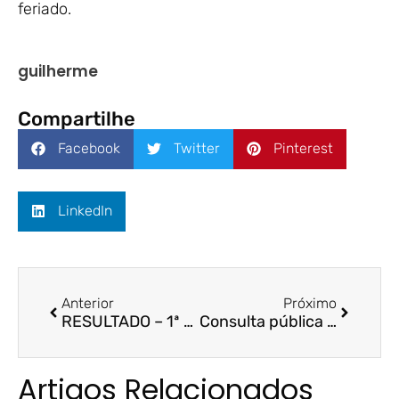
feriado.
guilherme
Compartilhe
Facebook
Twitter
Pinterest
LinkedIn
Anterior
Próximo
RESULTADO – 1ª Etapa no Processo Seletivo 2021: Mestrado em Gestão Escolar
Consulta pública de diploma da graduação
Artigos Relacionados