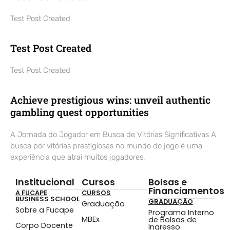
Test Post Created
Test Post Created
Test Post Created
Achieve prestigious wins: unveil authentic
gambling quest opportunities
A Jornada do Jogador em Busca de Vitórias Significativas A
busca por vitórias prestigiosas no mundo do jogo é uma
experiência que atrai muitos jogadores,
Institucional
Cursos
Bolsas e
Financiamentos
A FUCAPE
CURSOS
BUSINESS SCHOOL
GRADUAÇÃO
Graduação
Sobre a Fucape
Programa Interno
MBEx
de Bolsas de
Corpo Docente
Ingresso