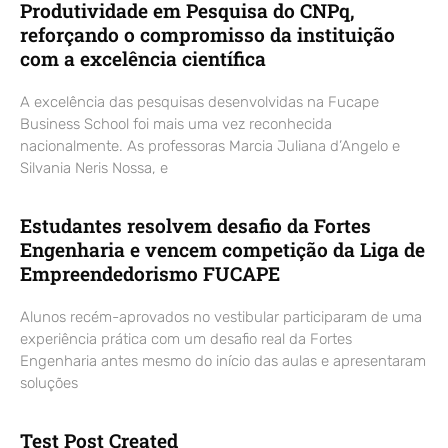
Produtividade em Pesquisa do CNPq,
reforçando o compromisso da instituição
com a excelência científica
A excelência das pesquisas desenvolvidas na Fucape
Business School foi mais uma vez reconhecida
nacionalmente. As professoras Marcia Juliana d’Angelo e
Silvania Neris Nossa, e
Estudantes resolvem desafio da Fortes
Engenharia e vencem competição da Liga de
Empreendedorismo FUCAPE
Alunos recém-aprovados no vestibular participaram de uma
experiência prática com um desafio real da Fortes
Engenharia antes mesmo do início das aulas e apresentaram
soluções
Test Post Created