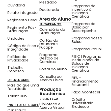
Mestrado
Ouvidoria
Programa de
Incentivo à
Doutorado
Relato Integrado
Iniciação
Científica
Área do Aluno
Regimento Geral
Programa de
FUCAPEANOS
Bolsa por
Regimento Pós-
Calendário da
Desempenho
Graduação
Graduação
Programa Nossa
Unidades
Cartão do
Bolsa
Estudante
Código de Ética e
Fucape
Programa Prouni
Integridade
Programa
PIBIC | Programa
Política de
Gestão de
Institucional de
Privacidade
Carreiras
Bolsas de
Iniciação
Trabalhe
Portal do Aluno
Científica
Conosco
Consulta ao
FIES –
Acervo Físico
DIFERENCIAIS
Financiamento
Estudantil
Mais do que uma
faculdade
Produção
Faça Acontecer
Acadêmica
Talent Hub
BIBLIOTECA
Crédito
Universitário
Biblioteca e
INSTITUTO FUCAPE
Bradesco
Acervo Virtual
O Instituto