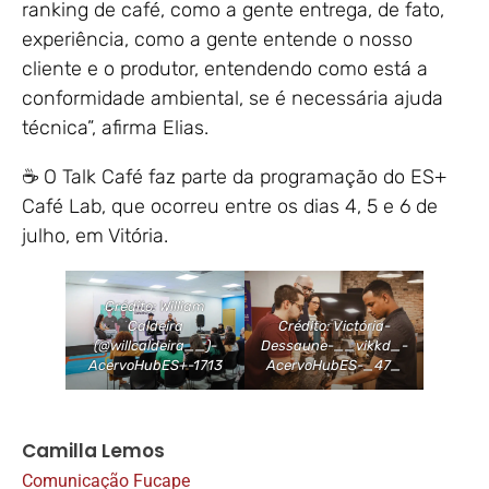
ranking de café, como a gente entrega, de fato,
experiência, como a gente entende o nosso
cliente e o produtor, entendendo como está a
conformidade ambiental, se é necessária ajuda
técnica”, afirma Elias.
☕ O Talk Café faz parte da programação do ES+
Café Lab, que ocorreu entre os dias 4, 5 e 6 de
julho, em Vitória.
Crédito: William
Caldeira
Crédito: Victória-
(@willcaldeira__)-
Dessaune-__vikkd_-
AcervoHubES+-1713
AcervoHubES-_47_
Camilla Lemos
Comunicação Fucape