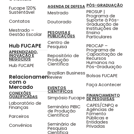
PÓS-GRADUAÇÃO
AGENDA DE DEFESA
Fucape 120%
PROSUP |
Sustentável
Mestrado
Programa de
Suporte à Pós-
Contatos
Doutorado
Graduação de
Instituições de
Mestrado –
Ensino
PESQUISA E
Gestão Escolar
PUBLICAÇÕES
Particulares
Centro de
Hub FUCAPE
PROCAP –
Pesquisa
Programa de
APRENDIZADO,
Capacitação de
Repositório de
INOVAÇÃO E
Recursos
NEGÓCIOS
Produção
Humanos na
Científica
Hub FUCAPE
Pós-Graduação
Brazilian Business
Bolsas FUCAPE
Relacionamento
Review
com o
Faça Acontecer
Mercado
EVENTOS
CIENTÍFICOS
CONEXÕES
FINANCIAMENTO
QUALIFICADAS
Simpósio Fucape
DE PESQUISAS
Laboratório de
CAPES/CNPQ e
Seminário PIBIC
Finanças
Agências de
de Produção
Fomento
Científica
Parceiros
Públicas e
Entidades
Seminário de
Convênios
Privadas
Pesquisa
Cientifica