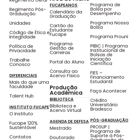
Regimento Geral
Programa de
FUCAPEANOS
Bolsa por
Regimento Pós-
Calendário da
Desempenho
Graduação
Graduação
Programa Nossa
Unidades
Cartão do
Bolsa
Estudante
Código de Ética e
Fucape
Programa Prouni
Integridade
Programa
PIBIC | Programa
Política de
Gestão de
Institucional de
Privacidade
Carreiras
Bolsas de
Iniciação
Trabalhe
Portal do Aluno
Científica
Conosco
Consulta ao
FIES –
Acervo Físico
DIFERENCIAIS
Financiamento
Estudantil
Mais do que uma
faculdade
Produção
Faça Acontecer
Acadêmica
Talent Hub
BIBLIOTECA
Crédito
Universitário
Biblioteca e
INSTITUTO FUCAPE
Bradesco
Acervo Virtual
O Instituto
PÓS-GRADUAÇÃO
AGENDA DE DEFESA
Fucape 120%
PROSUP |
Sustentável
Mestrado
Programa de
Suporte à Pós-
Contatos
Doutorado