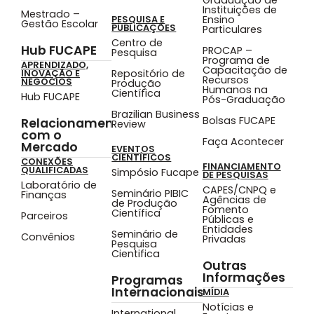
Graduação de
Instituições de
Mestrado –
Ensino
PESQUISA E
Gestão Escolar
PUBLICAÇÕES
Particulares
Centro de
Hub FUCAPE
PROCAP –
Pesquisa
Programa de
APRENDIZADO,
Capacitação de
Repositório de
INOVAÇÃO E
Recursos
NEGÓCIOS
Produção
Humanos na
Científica
Hub FUCAPE
Pós-Graduação
Brazilian Business
Bolsas FUCAPE
Relacionamento
Review
com o
Faça Acontecer
Mercado
EVENTOS
CIENTÍFICOS
CONEXÕES
FINANCIAMENTO
QUALIFICADAS
Simpósio Fucape
DE PESQUISAS
Laboratório de
CAPES/CNPQ e
Seminário PIBIC
Finanças
Agências de
de Produção
Fomento
Científica
Parceiros
Públicas e
Entidades
Seminário de
Convênios
Privadas
Pesquisa
Cientifica
Outras
Informações
Programas
Internacionais
MÍDIA
Notícias e
International