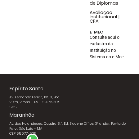
de Diplomas
Avaliação
Institucional |
CPA
E-MEC
Consulte aqui o
cadastro da
Instituição no
Sistema do e-Mec.
Espírito Santo
Av. Fernando Ferrari, 1358, Boa
Vista, Vitória – ES - CEP 29075-
505
Maranhão
Av. dos Holandeses, Quadra 8, 1, Ed. Biadene Office, 3º andar, Ponta do
Farol, São Luís - MA
CEP 65077-635