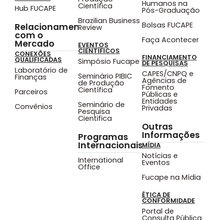
Humanos na
Científica
Hub FUCAPE
Pós-Graduação
Brazilian Business
Bolsas FUCAPE
Relacionamento
Review
com o
Faça Acontecer
Mercado
EVENTOS
CIENTÍFICOS
CONEXÕES
FINANCIAMENTO
QUALIFICADAS
Simpósio Fucape
DE PESQUISAS
Laboratório de
CAPES/CNPQ e
Seminário PIBIC
Finanças
Agências de
de Produção
Fomento
Científica
Parceiros
Públicas e
Entidades
Seminário de
Convênios
Privadas
Pesquisa
Cientifica
Outras
Informações
Programas
Internacionais
MÍDIA
Notícias e
International
Eventos
Office
Fucape na Mídia
ÉTICA DE
CONFORMIDADE
Portal de
Consulta Pública