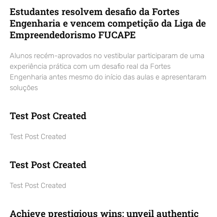
Estudantes resolvem desafio da Fortes
Engenharia e vencem competição da Liga de
Empreendedorismo FUCAPE
Alunos recém-aprovados no vestibular participaram de uma
experiência prática com um desafio real da Fortes
Engenharia antes mesmo do início das aulas e apresentaram
soluções
Test Post Created
Test Post Created
Test Post Created
Test Post Created
Achieve prestigious wins: unveil authentic