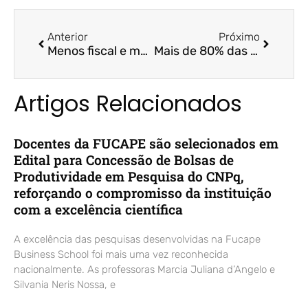
Anterior
Próximo
Menos fiscal e mais estrutural: há muito dever de casa para ser feito – ES Brasil / Prof.ª Dr.ª Arilda Teixeira
Mais de 80% das mulheres não conseguem pagar contas/ Prof.ª Dr.ª Arilda Teixeira/ A Tribuna
Artigos Relacionados
Docentes da FUCAPE são selecionados em
Edital para Concessão de Bolsas de
Produtividade em Pesquisa do CNPq,
reforçando o compromisso da instituição
com a excelência científica
A excelência das pesquisas desenvolvidas na Fucape
Business School foi mais uma vez reconhecida
nacionalmente. As professoras Marcia Juliana d’Angelo e
Silvania Neris Nossa, e