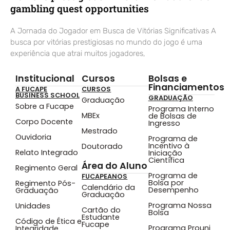
gambling quest opportunities
A Jornada do Jogador em Busca de Vitórias Significativas A
busca por vitórias prestigiosas no mundo do jogo é uma
experiência que atrai muitos jogadores,
Institucional
Cursos
Bolsas e
Financiamentos
A FUCAPE
CURSOS
BUSINESS SCHOOL
GRADUAÇÃO
Graduação
Sobre a Fucape
Programa Interno
MBEx
de Bolsas de
Corpo Docente
Ingresso
Mestrado
Ouvidoria
Programa de
Incentivo à
Doutorado
Relato Integrado
Iniciação
Científica
Área do Aluno
Regimento Geral
Programa de
FUCAPEANOS
Bolsa por
Regimento Pós-
Calendário da
Desempenho
Graduação
Graduação
Programa Nossa
Unidades
Cartão do
Bolsa
Estudante
Código de Ética e
Fucape
Programa Prouni
Integridade