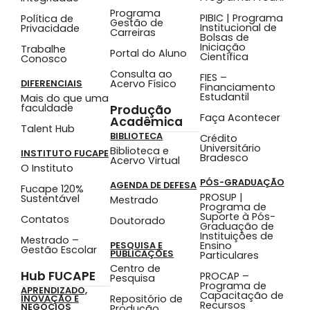
Programa
PIBIC | Programa
Política de
Gestão de
Institucional de
Privacidade
Carreiras
Bolsas de
Iniciação
Trabalhe
Portal do Aluno
Científica
Conosco
Consulta ao
FIES –
Acervo Físico
DIFERENCIAIS
Financiamento
Estudantil
Mais do que uma
faculdade
Produção
Faça Acontecer
Acadêmica
Talent Hub
BIBLIOTECA
Crédito
Universitário
Biblioteca e
INSTITUTO FUCAPE
Bradesco
Acervo Virtual
O Instituto
PÓS-GRADUAÇÃO
AGENDA DE DEFESA
Fucape 120%
PROSUP |
Sustentável
Mestrado
Programa de
Suporte à Pós-
Contatos
Doutorado
Graduação de
Instituições de
Mestrado –
Ensino
PESQUISA E
Gestão Escolar
PUBLICAÇÕES
Particulares
Centro de
Hub FUCAPE
PROCAP –
Pesquisa
Programa de
APRENDIZADO,
Capacitação de
Repositório de
INOVAÇÃO E
Recursos
NEGÓCIOS
Produção