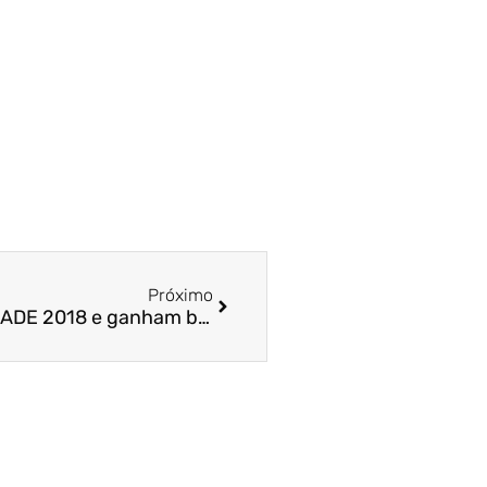
Próximo
Alunos destacam-se no ENADE 2018 e ganham bolsas de estudos em pós-graduação da FUCAPE