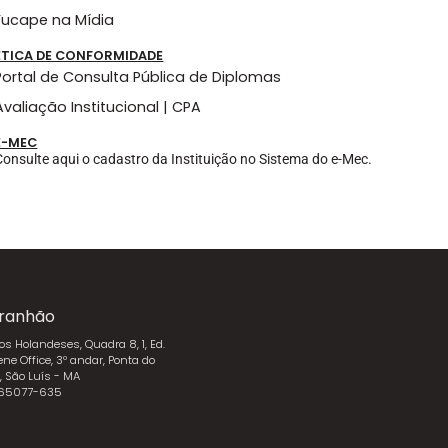
Fucape na Mídia
ÉTICA DE CONFORMIDADE
Portal de Consulta Pública de Diplomas
Avaliação Institucional | CPA
E-MEC
Consulte aqui o cadastro da Instituição no Sistema do e-Mec.
ranhão
dos Holandeses, Quadra 8, 1, Ed.
ene Office, 3º andar, Ponta do
l, São Luís - MA
 65077-635