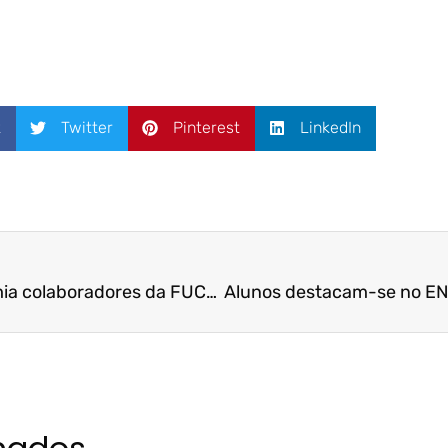
k
Twitter
Pinterest
LinkedIn
1ª Edição do PAMP premia colaboradores da FUCAPE