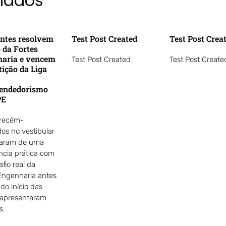
onados
ntes resolvem
Test Post Created
Test Post Crea
o da Fortes
aria e vencem
Test Post Created
Test Post Create
ição da Liga
endedorismo
PE
 recém-
os no vestibular
param de uma
ncia prática com
fio real da
Engenharia antes
o início das
 apresentaram
s