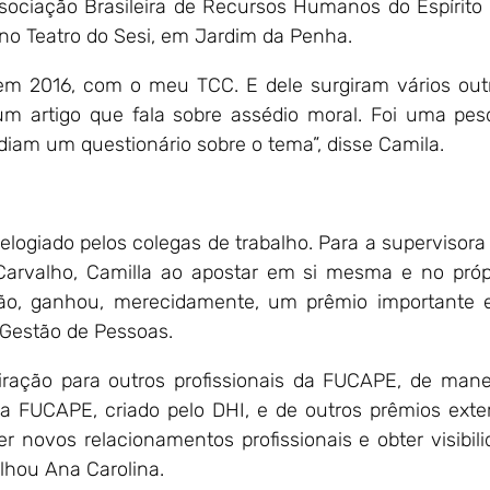
sociação Brasileira de Recursos Humanos do Espírit
o Teatro do Sesi, em Jardim da Penha.
 em 2016, com o meu TCC. E dele surgiram vários outr
um artigo que fala sobre assédio moral. Foi uma pes
ndiam um questionário sobre o tema”, disse Camila.
elogiado pelos colegas de trabalho. Para a supervis
 Carvalho, Camilla ao apostar em si mesma e no pró
ão, ganhou, merecidamente, um prêmio importante 
e Gestão de Pessoas.
iração para outros profissionais da FUCAPE, de man
da FUCAPE, criado pelo DHI, e de outros prêmios ex
 novos relacionamentos profissionais e obter visibi
lhou Ana Carolina.