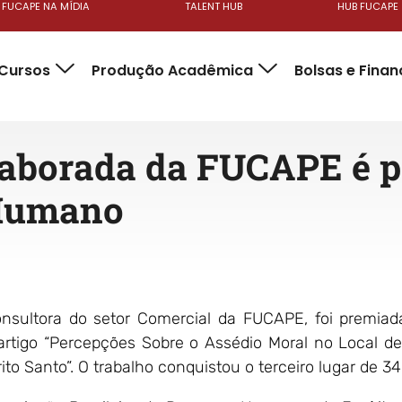
FUCAPE NA MÍDIA
TALENT HUB
HUB FUCAPE
Cursos
Produção Acadêmica
Bolsas e Fina
olaborada da FUCAPE é 
 Humano
 consultora do setor Comercial da FUCAPE, foi premi
artigo “Percepções Sobre o Assédio Moral no Local d
to Santo”. O trabalho conquistou o terceiro lugar de 3