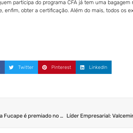
 quem participa do programa CFA já tem uma bagagem
, enfim, obter a certificação. Além do mais, todos os
k
Twitter
Pinterest
LinkedIn
Artigo de estudante da Fucape é premiado no AdCont, congresso da UFRJ