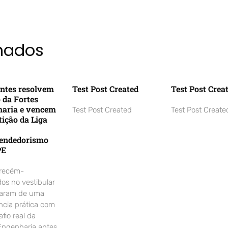
onados
ntes resolvem
Test Post Created
Test Post Crea
o da Fortes
aria e vencem
Test Post Created
Test Post Create
ição da Liga
endedorismo
PE
 recém-
os no vestibular
param de uma
ncia prática com
fio real da
Engenharia antes