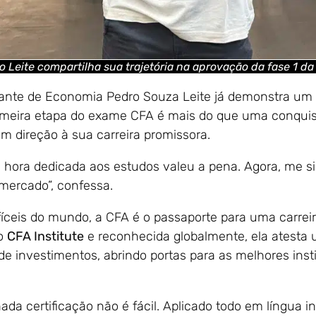
o Leite compartilha sua trajetória na aprovação da fase 1 da
ante de Economia Pedro Souza Leite já demonstra um 
rimeira etapa do exame CFA é mais do que uma conquis
m direção à sua carreira promissora.
a hora dedicada aos estudos valeu a pena. Agora, me s
 mercado”, confessa.
íceis do mundo, a CFA é o passaporte para uma carrei
lo
CFA Institute
e reconhecida globalmente, ela atesta
de investimentos, abrindo portas para as melhores insti
da certificação não é fácil. Aplicado todo em língua in