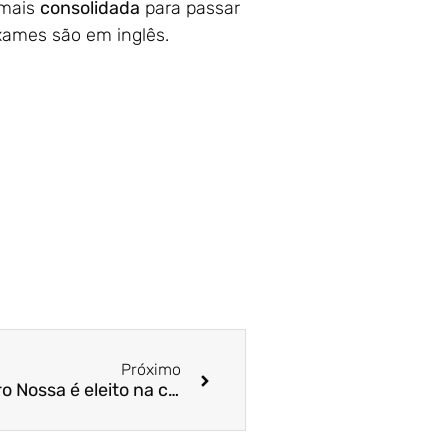
 mais
consolidada
para passar
 exames são em inglês.
Próximo
Líder Empresarial: Valcemiro Nossa é eleito na categoria Ensino Superior Privado