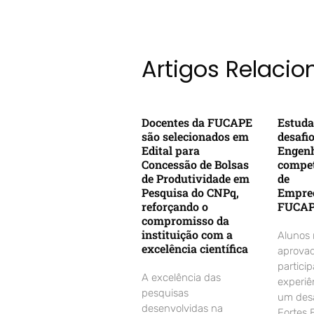
Artigos Relaci
Docentes da FUCAPE
Estuda
são selecionados em
desafi
Edital para
Engenh
Concessão de Bolsas
compet
de Produtividade em
de
Pesquisa do CNPq,
Empre
reforçando o
FUCA
compromisso da
instituição com a
Alunos
excelência científica
aprovad
partici
A excelência das
experiê
pesquisas
um desa
desenvolvidas na
Fortes 