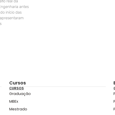
fio real da
Engenharia antes
o início das
 apresentaram
s
Cursos
CURSOS
Graduação
MBEx
Mestrado