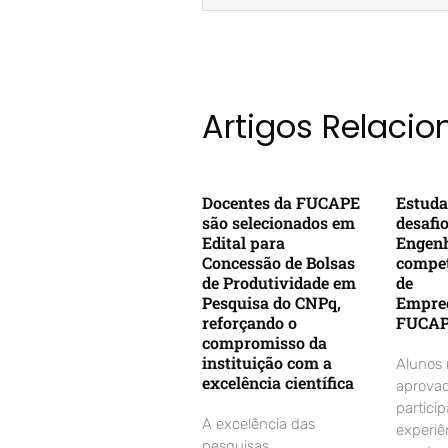
Artigos Relaci
Docentes da FUCAPE
Estuda
são selecionados em
desafi
Edital para
Engenh
Concessão de Bolsas
compet
de Produtividade em
de
Pesquisa do CNPq,
Empre
reforçando o
FUCA
compromisso da
instituição com a
Alunos
excelência científica
aprovad
partici
A excelência das
experiê
pesquisas