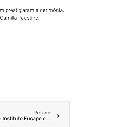
ém prestigiaram a cerimônia,
Camilla Faustino.
Próximo
Sustentabilidade em pauta: Instituto Fucape e Marca Ambiental se unem para treinamento