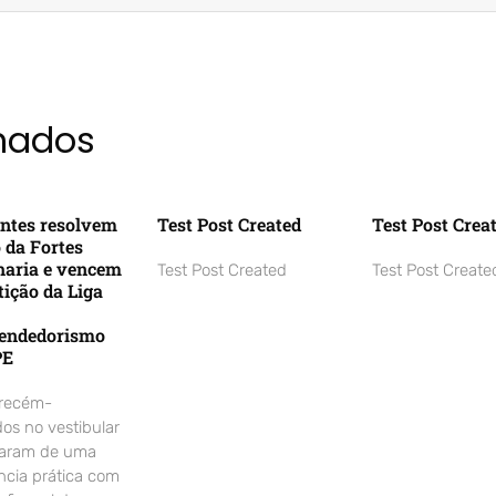
onados
ntes resolvem
Test Post Created
Test Post Crea
o da Fortes
aria e vencem
Test Post Created
Test Post Create
ição da Liga
endedorismo
PE
 recém-
os no vestibular
param de uma
ncia prática com