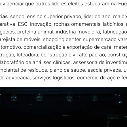
 evidenciar que outros líderes eleitos estudaram na Fu
rias
, sendo: ensino superior privado, líder do ano, mai
rativa, ESG, inovação, rochas ornamentais, laticínios, 
negócios, proteína animal, indústria moveleira, fabricaçã
arejista de móveis, shopping center, supermercado var
utomotivo, comercialização e exportação de café, materi
rução, loteadora, construção civil alto padrão, construç
laboratório de análises clínicas, assessoria de investim
biental de resíduos, plano de saúde, escola privada, util
o de advocacia, serviços logísticos, comércio de aço e fe