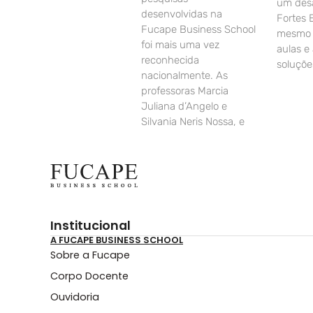
um desa
desenvolvidas na
Fortes 
Fucape Business School
mesmo d
foi mais uma vez
aulas e
reconhecida
soluçõe
nacionalmente. As
professoras Marcia
Juliana d’Angelo e
Silvania Neris Nossa, e
Institucional
A FUCAPE BUSINESS SCHOOL
Sobre a Fucape
Corpo Docente
Ouvidoria