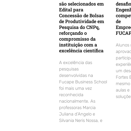
são selecionados em
desafi
Edital para
Engenh
Concessão de Bolsas
compet
de Produtividade em
de
Pesquisa do CNPq,
Empre
reforçando o
FUCA
compromisso da
instituição com a
Alunos
excelência científica
aprovad
partici
A excelência das
experiê
pesquisas
um desa
desenvolvidas na
Fortes 
Fucape Business School
mesmo d
foi mais uma vez
aulas e
reconhecida
soluçõe
nacionalmente. As
professoras Marcia
Juliana d’Angelo e
Silvania Neris Nossa, e