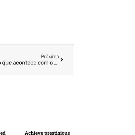
Próximo
Com Selic em dois dígitos, o que acontece com o crédito e os investimentos? – A Gazeta / Prof.ª Dr.ª Neyla Tardin
ted
Achieve prestigious