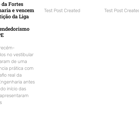
o da Fortes
aria e vencem
Test Post Created
Test Post Create
ição da Liga
endedorismo
PE
 recém-
os no vestibular
param de uma
ncia prática com
fio real da
Engenharia antes
o início das
 apresentaram
s