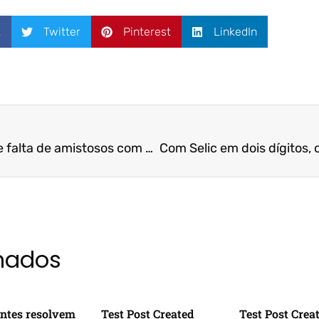
k
Twitter
Pinterest
LinkedIn
Seleção: Zico afirma que falta de amistosos com europeus não pode ser desculpa – A Gazeta / FUCAPE
onados
ntes resolvem
Test Post Created
Test Post Crea