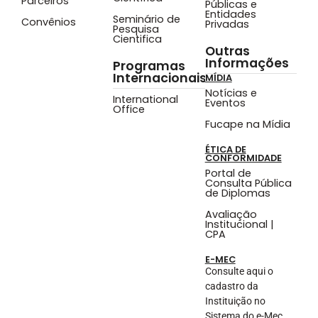
Parceiros
Públicas e
Entidades
Seminário de
Convênios
Privadas
Pesquisa
Cientifica
Outras
Informações
Programas
Internacionais
MÍDIA
Notícias e
International
Eventos
Office
Fucape na Mídia
ÉTICA DE
CONFORMIDADE
Portal de
Consulta Pública
de Diplomas
Avaliação
Institucional |
CPA
E-MEC
Consulte aqui o
cadastro da
Instituição no
Sistema do e-Mec.