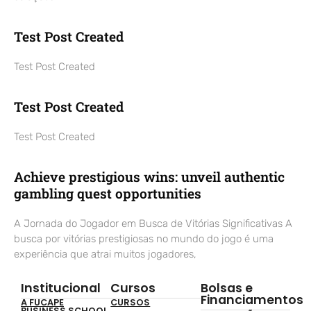
Test Post Created
Test Post Created
Test Post Created
Test Post Created
Achieve prestigious wins: unveil authentic
gambling quest opportunities
A Jornada do Jogador em Busca de Vitórias Significativas A
busca por vitórias prestigiosas no mundo do jogo é uma
experiência que atrai muitos jogadores,
Institucional
Cursos
Bolsas e
Financiamentos
A FUCAPE
CURSOS
BUSINESS SCHOOL