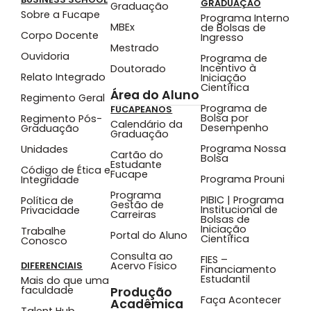
GRADUAÇÃO
Graduação
Sobre a Fucape
Programa Interno
MBEx
de Bolsas de
Corpo Docente
Ingresso
Mestrado
Ouvidoria
Programa de
Incentivo à
Doutorado
Relato Integrado
Iniciação
Científica
Área do Aluno
Regimento Geral
Programa de
FUCAPEANOS
Bolsa por
Regimento Pós-
Calendário da
Desempenho
Graduação
Graduação
Programa Nossa
Unidades
Cartão do
Bolsa
Estudante
Código de Ética e
Fucape
Programa Prouni
Integridade
Programa
PIBIC | Programa
Política de
Gestão de
Institucional de
Privacidade
Carreiras
Bolsas de
Iniciação
Trabalhe
Portal do Aluno
Científica
Conosco
Consulta ao
FIES –
Acervo Físico
DIFERENCIAIS
Financiamento
Estudantil
Mais do que uma
faculdade
Produção
Faça Acontecer
Acadêmica
Talent Hub