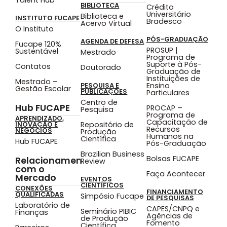
BIBLIOTECA
Crédito
Universitário
Biblioteca e
INSTITUTO FUCAPE
Bradesco
Acervo Virtual
O Instituto
PÓS-GRADUAÇÃO
AGENDA DE DEFESA
Fucape 120%
PROSUP |
Sustentável
Mestrado
Programa de
Suporte à Pós-
Contatos
Doutorado
Graduação de
Instituições de
Mestrado –
Ensino
PESQUISA E
Gestão Escolar
PUBLICAÇÕES
Particulares
Centro de
Hub FUCAPE
PROCAP –
Pesquisa
Programa de
APRENDIZADO,
Capacitação de
Repositório de
INOVAÇÃO E
Recursos
NEGÓCIOS
Produção
Humanos na
Científica
Hub FUCAPE
Pós-Graduação
Brazilian Business
Bolsas FUCAPE
Relacionamento
Review
com o
Faça Acontecer
Mercado
EVENTOS
CIENTÍFICOS
CONEXÕES
FINANCIAMENTO
QUALIFICADAS
Simpósio Fucape
DE PESQUISAS
Laboratório de
CAPES/CNPQ e
Seminário PIBIC
Finanças
Agências de
de Produção
Fomento
Científica