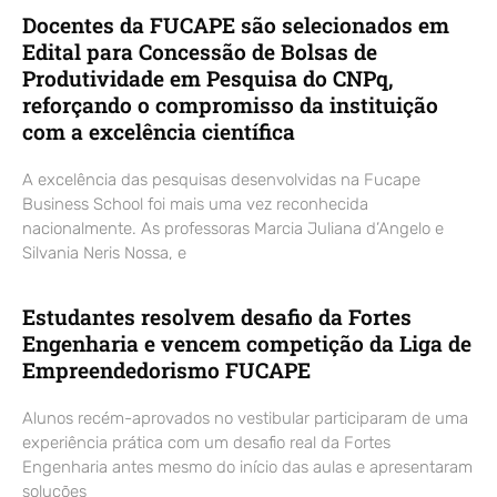
Docentes da FUCAPE são selecionados em
Edital para Concessão de Bolsas de
Produtividade em Pesquisa do CNPq,
reforçando o compromisso da instituição
com a excelência científica
A excelência das pesquisas desenvolvidas na Fucape
Business School foi mais uma vez reconhecida
nacionalmente. As professoras Marcia Juliana d’Angelo e
Silvania Neris Nossa, e
Estudantes resolvem desafio da Fortes
Engenharia e vencem competição da Liga de
Empreendedorismo FUCAPE
Alunos recém-aprovados no vestibular participaram de uma
experiência prática com um desafio real da Fortes
Engenharia antes mesmo do início das aulas e apresentaram
soluções