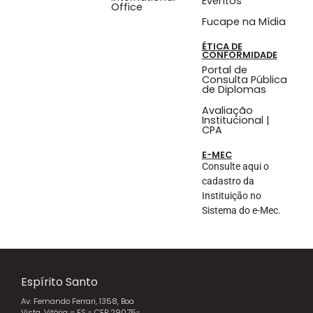
Eventos
Office
Fucape na Mídia
ÉTICA DE
CONFORMIDADE
Portal de
Consulta Pública
de Diplomas
Avaliação
Institucional |
CPA
E-MEC
Consulte aqui o
cadastro da
Instituição no
Sistema do e-Mec.
Espírito Santo
Av. Fernando Ferrari, 1358, Boa
Vista, Vitória – ES - CEP 29075-