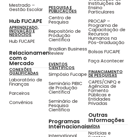
Instituições de
Mestrado –
Ensino
PESQUISA E
Gestão Escolar
PUBLICAÇÕES
Particulares
Centro de
Hub FUCAPE
PROCAP –
Pesquisa
Programa de
APRENDIZADO,
Capacitação de
Repositório de
INOVAÇÃO E
Recursos
NEGÓCIOS
Produção
Humanos na
Científica
Hub FUCAPE
Pós-Graduação
Brazilian Business
Bolsas FUCAPE
Relacionamento
Review
com o
Faça Acontecer
Mercado
EVENTOS
CIENTÍFICOS
CONEXÕES
FINANCIAMENTO
QUALIFICADAS
Simpósio Fucape
DE PESQUISAS
Laboratório de
CAPES/CNPQ e
Seminário PIBIC
Finanças
Agências de
de Produção
Fomento
Científica
Parceiros
Públicas e
Entidades
Seminário de
Convênios
Privadas
Pesquisa
Cientifica
Outras
Informações
Programas
Internacionais
MÍDIA
Notícias e
International