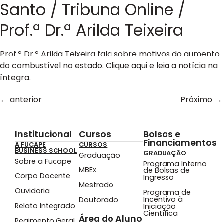
Santo / Tribuna Online /
Prof.ª Dr.ª Arilda Teixeira
Prof.ª Dr.ª Arilda Teixeira fala sobre motivos do aumento
do combustível no estado. Clique aqui e leia a notícia na
íntegra.
←
anterior
Próximo
→
Institucional
Cursos
Bolsas e
Financiamentos
A FUCAPE
CURSOS
BUSINESS SCHOOL
GRADUAÇÃO
Graduação
Sobre a Fucape
Programa Interno
MBEx
de Bolsas de
Corpo Docente
Ingresso
Mestrado
Ouvidoria
Programa de
Incentivo à
Doutorado
Relato Integrado
Iniciação
Científica
Área do Aluno
Regimento Geral