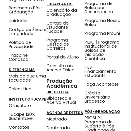
Programa de
FUCAPEANOS
Bolsa por
Regimento Pós-
Calendário da
Desempenho
Graduação
Graduação
Programa Nossa
Unidades
Cartão do
Bolsa
Estudante
Código de Ética e
Fucape
Programa Prouni
Integridade
Programa
PIBIC | Programa
Política de
Gestão de
Institucional de
Privacidade
Carreiras
Bolsas de
Iniciação
Trabalhe
Portal do Aluno
Científica
Conosco
Consulta ao
FIES –
Acervo Físico
DIFERENCIAIS
Financiamento
Estudantil
Mais do que uma
faculdade
Produção
Faça Acontecer
Acadêmica
Talent Hub
BIBLIOTECA
Crédito
Universitário
Biblioteca e
INSTITUTO FUCAPE
Bradesco
Acervo Virtual
O Instituto
PÓS-GRADUAÇÃO
AGENDA DE DEFESA
Fucape 120%
PROSUP |
Sustentável
Mestrado
Programa de
Suporte à Pós-
Contatos
Doutorado
Graduação de