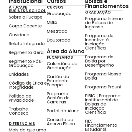
Institucional
Cursos
Bolsas e
Financiamentos
A FUCAPE
CURSOS
BUSINESS SCHOOL
GRADUAÇÃO
Graduação
Sobre a Fucape
Programa Interno
MBEx
de Bolsas de
Corpo Docente
Ingresso
Mestrado
Ouvidoria
Programa de
Incentivo à
Doutorado
Relato Integrado
Iniciação
Científica
Área do Aluno
Regimento Geral
Programa de
FUCAPEANOS
Bolsa por
Regimento Pós-
Calendário da
Desempenho
Graduação
Graduação
Programa Nossa
Unidades
Cartão do
Bolsa
Estudante
Código de Ética e
Fucape
Programa Prouni
Integridade
Programa
PIBIC | Programa
Política de
Gestão de
Institucional de
Privacidade
Carreiras
Bolsas de
Iniciação
Trabalhe
Portal do Aluno
Científica
Conosco
Consulta ao
FIES –
Acervo Físico
DIFERENCIAIS
Financiamento
Estudantil
Mais do que uma