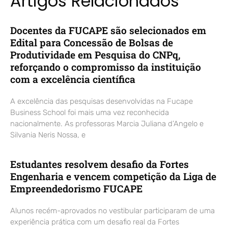
Artigos Relacionados
Docentes da FUCAPE são selecionados em
Edital para Concessão de Bolsas de
Produtividade em Pesquisa do CNPq,
reforçando o compromisso da instituição
com a excelência científica
A excelência das pesquisas desenvolvidas na Fucape
Business School foi mais uma vez reconhecida
nacionalmente. As professoras Marcia Juliana d’Angelo e
Silvania Neris Nossa, e
Estudantes resolvem desafio da Fortes
Engenharia e vencem competição da Liga de
Empreendedorismo FUCAPE
Alunos recém-aprovados no vestibular participaram de uma
experiência prática com um desafio real da Fortes