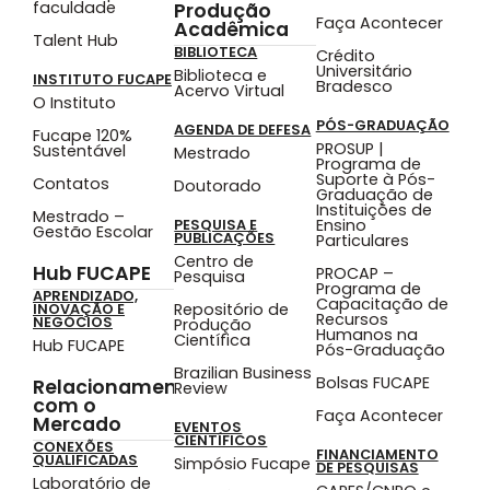
faculdade
Produção
Faça Acontecer
Acadêmica
Talent Hub
BIBLIOTECA
Crédito
Universitário
Biblioteca e
INSTITUTO FUCAPE
Bradesco
Acervo Virtual
O Instituto
PÓS-GRADUAÇÃO
AGENDA DE DEFESA
Fucape 120%
PROSUP |
Sustentável
Mestrado
Programa de
Suporte à Pós-
Contatos
Doutorado
Graduação de
Instituições de
Mestrado –
Ensino
PESQUISA E
Gestão Escolar
PUBLICAÇÕES
Particulares
Centro de
Hub FUCAPE
PROCAP –
Pesquisa
Programa de
APRENDIZADO,
Capacitação de
Repositório de
INOVAÇÃO E
Recursos
NEGÓCIOS
Produção
Humanos na
Científica
Hub FUCAPE
Pós-Graduação
Brazilian Business
Bolsas FUCAPE
Relacionamento
Review
com o
Faça Acontecer
Mercado
EVENTOS
CIENTÍFICOS
CONEXÕES
FINANCIAMENTO
QUALIFICADAS
Simpósio Fucape
DE PESQUISAS
Laboratório de