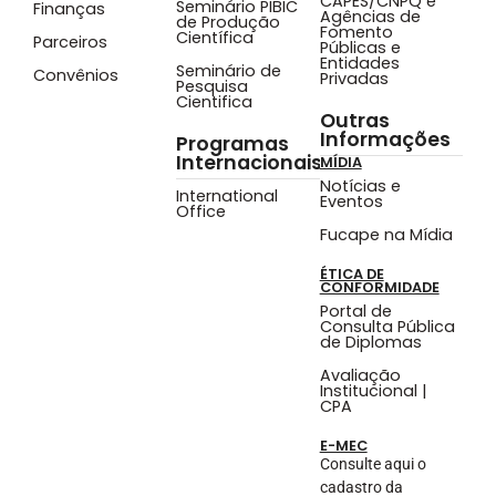
CAPES/CNPQ e
Seminário PIBIC
Finanças
Agências de
de Produção
Fomento
Científica
Parceiros
Públicas e
Entidades
Seminário de
Convênios
Privadas
Pesquisa
Cientifica
Outras
Informações
Programas
Internacionais
MÍDIA
Notícias e
International
Eventos
Office
Fucape na Mídia
ÉTICA DE
CONFORMIDADE
Portal de
Consulta Pública
de Diplomas
Avaliação
Institucional |
CPA
E-MEC
Consulte aqui o
cadastro da