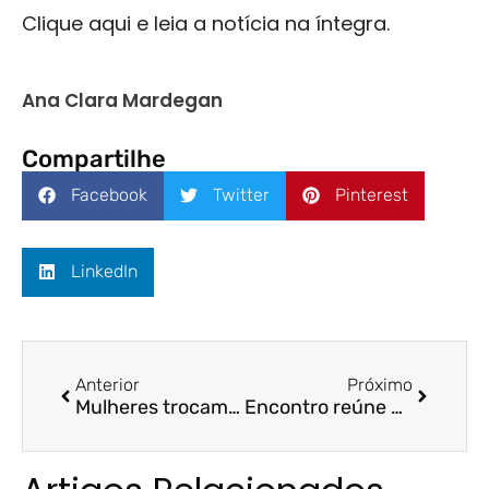
Clique aqui e leia a notícia na íntegra.
Ana Clara Mardegan
Compartilhe
Facebook
Twitter
Pinterest
LinkedIn
Anterior
Próximo
Mulheres trocam a carreira por um sonho / A Tribuna / Prof. Dr. Bruno Felix
Encontro reúne empresários para estabelecer relações comerciais / ES Hoje / Fucape