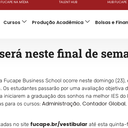
FUCAPE NA MÍDIA
TALENT HUB
HUB FUCAPE
Cursos
Produção Acadêmica
Bolsas e Fin
será neste final de sem
da Fucape Business School ocorre neste domingo (23), 
ba. Os estudantes passarão por uma avaliação objetiva
ra iniciarem a graduação dos sonhos na melhor IES do 
Administração
Contador Global
as para os cursos:
,
,
fucape.br/vestibular
zadas no site
até esta quinta-