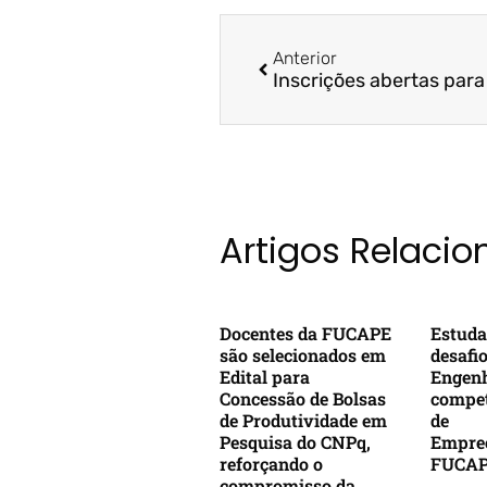
Anterior
Artigos Relaci
Docentes da FUCAPE
Estuda
são selecionados em
desafi
Edital para
Engenh
Concessão de Bolsas
compet
de Produtividade em
de
Pesquisa do CNPq,
Empre
reforçando o
FUCA
compromisso da