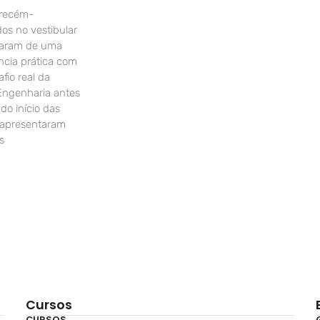
 recém-
os no vestibular
param de uma
ncia prática com
fio real da
Engenharia antes
o início das
 apresentaram
s
Cursos
CURSOS