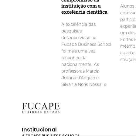
instituição com a
Alunos
excelência científica
aprovad
partici
A excelência das
experiê
pesquisas
um desa
desenvolvidas na
Fortes 
Fucape Business School
mesmo d
foi mais uma vez
aulas e
reconhecida
soluçõe
nacionalmente. As
professoras Marcia
Juliana d’Angelo e
Silvania Neris Nossa, e
Institucional
A FUCAPE BUSINESS SCHOOL