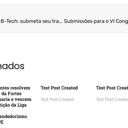
Inscrições abertas para B-Tech: submeta seu trabalho até 4 de agosto
onados
ntes resolvem
Test Post Created
Test Post Crea
o da Fortes
aria e vencem
Test Post Created
Test Post Create
ição da Liga
endedorismo
PE