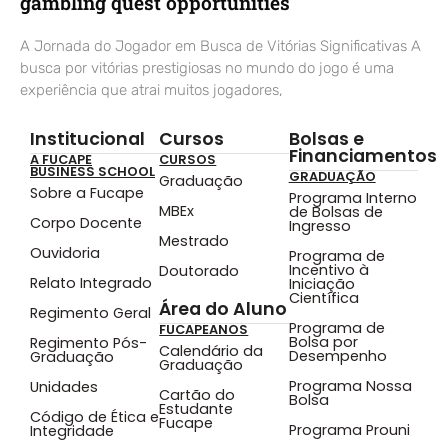
gambling quest opportunities
A Jornada do Jogador em Busca de Vitórias Significativas A
busca por vitórias prestigiosas no mundo do jogo é uma
experiência que atrai muitos jogadores,
Institucional
Cursos
Bolsas e
Financiamentos
A FUCAPE
CURSOS
BUSINESS SCHOOL
GRADUAÇÃO
Graduação
Sobre a Fucape
Programa Interno
MBEx
de Bolsas de
Corpo Docente
Ingresso
Mestrado
Ouvidoria
Programa de
Incentivo à
Doutorado
Relato Integrado
Iniciação
Científica
Área do Aluno
Regimento Geral
Programa de
FUCAPEANOS
Bolsa por
Regimento Pós-
Calendário da
Desempenho
Graduação
Graduação
Programa Nossa
Unidades
Cartão do
Bolsa
Estudante
Código de Ética e
Fucape
Programa Prouni
Integridade