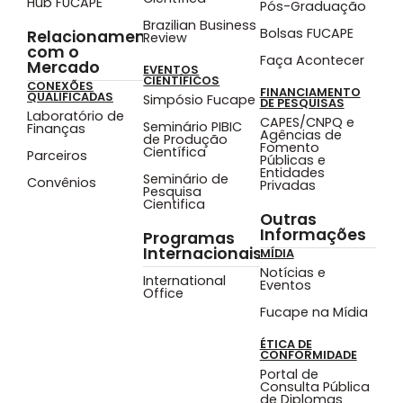
Hub FUCAPE
Pós-Graduação
Brazilian Business
Bolsas FUCAPE
Relacionamento
Review
com o
Faça Acontecer
Mercado
EVENTOS
CIENTÍFICOS
CONEXÕES
FINANCIAMENTO
QUALIFICADAS
Simpósio Fucape
DE PESQUISAS
Laboratório de
CAPES/CNPQ e
Seminário PIBIC
Finanças
Agências de
de Produção
Fomento
Científica
Parceiros
Públicas e
Entidades
Seminário de
Convênios
Privadas
Pesquisa
Cientifica
Outras
Informações
Programas
Internacionais
MÍDIA
Notícias e
International
Eventos
Office
Fucape na Mídia
ÉTICA DE
CONFORMIDADE
Portal de
Consulta Pública
de Diplomas