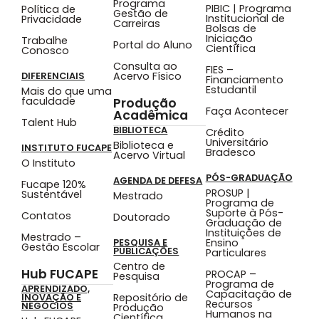
Programa
PIBIC | Programa
Política de
Gestão de
Institucional de
Privacidade
Carreiras
Bolsas de
Iniciação
Trabalhe
Portal do Aluno
Científica
Conosco
Consulta ao
FIES –
Acervo Físico
DIFERENCIAIS
Financiamento
Estudantil
Mais do que uma
faculdade
Produção
Faça Acontecer
Acadêmica
Talent Hub
BIBLIOTECA
Crédito
Universitário
Biblioteca e
INSTITUTO FUCAPE
Bradesco
Acervo Virtual
O Instituto
PÓS-GRADUAÇÃO
AGENDA DE DEFESA
Fucape 120%
PROSUP |
Sustentável
Mestrado
Programa de
Suporte à Pós-
Contatos
Doutorado
Graduação de
Instituições de
Mestrado –
Ensino
PESQUISA E
Gestão Escolar
PUBLICAÇÕES
Particulares
Centro de
Hub FUCAPE
PROCAP –
Pesquisa
Programa de
APRENDIZADO,
Capacitação de
Repositório de
INOVAÇÃO E
Recursos
NEGÓCIOS
Produção
Humanos na
Científica