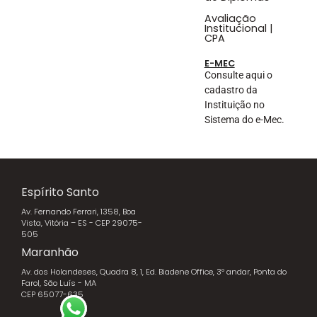
Avaliação
Institucional |
CPA
E-MEC
Consulte aqui o
cadastro da
Instituição no
Sistema do e-Mec.
Espírito Santo
Av. Fernando Ferrari, 1358, Boa
Vista, Vitória – ES - CEP 29075-
505
Maranhão
Av. dos Holandeses, Quadra 8, 1, Ed. Biadene Office, 3º andar, Ponta do
Farol, São Luís - MA
CEP 65077-635