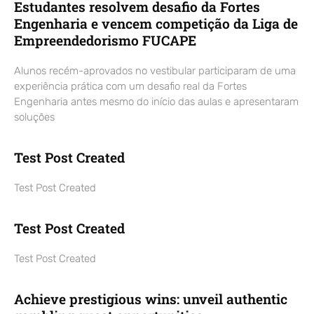
Estudantes resolvem desafio da Fortes
Engenharia e vencem competição da Liga de
Empreendedorismo FUCAPE
Alunos recém-aprovados no vestibular participaram de uma
experiência prática com um desafio real da Fortes
Engenharia antes mesmo do início das aulas e apresentaram
soluções
Test Post Created
Test Post Created
Test Post Created
Test Post Created
Achieve prestigious wins: unveil authentic