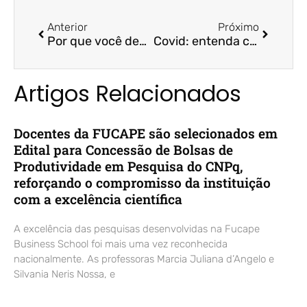
Anterior
Próximo
Por que você deve parar de insistir na poupança e investir em outro ativo – Rádio CBN / Prof. Dr. Fernando Galdi
Covid: entenda como a variante delta pode impactar a economia do ES – A Gazeta / Prof. Dr. Felipe Storch
Artigos Relacionados
Docentes da FUCAPE são selecionados em
Edital para Concessão de Bolsas de
Produtividade em Pesquisa do CNPq,
reforçando o compromisso da instituição
com a excelência científica
A excelência das pesquisas desenvolvidas na Fucape
Business School foi mais uma vez reconhecida
nacionalmente. As professoras Marcia Juliana d’Angelo e
Silvania Neris Nossa, e