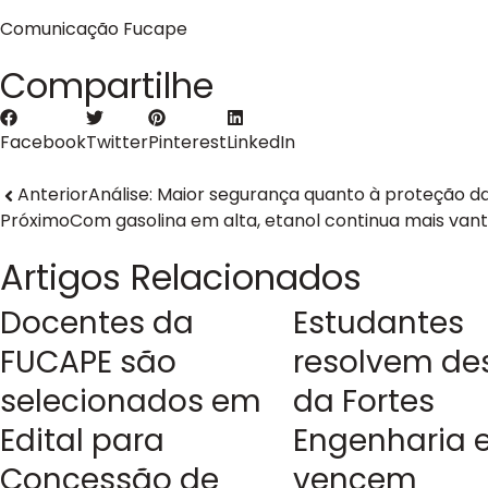
Comunicação Fucape
Compartilhe
Facebook
Twitter
Pinterest
LinkedIn
Anterior
Análise: Maior segurança quanto à proteção da 
Próximo
Com gasolina em alta, etanol continua mais vantaj
Artigos Relacionados
Docentes da
Estudantes
FUCAPE são
resolvem de
selecionados em
da Fortes
Edital para
Engenharia 
Concessão de
vencem