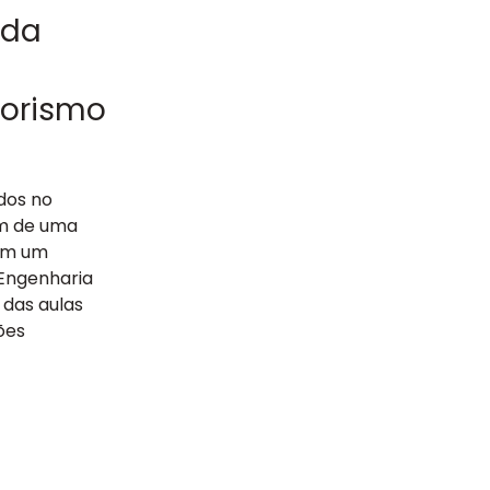
 da
orismo
dos no
am de uma
com um
 Engenharia
 das aulas
ões