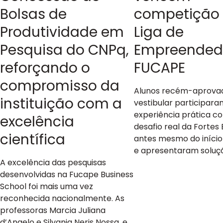
Bolsas de
competição
Produtividade em
Liga de
Pesquisa do CNPq,
Empreended
reforçando o
FUCAPE
compromisso da
Alunos recém-aprova
instituição com a
vestibular participar
experiência prática 
excelência
desafio real da Fortes
científica
antes mesmo do início
e apresentaram soluç
A excelência das pesquisas
desenvolvidas na Fucape Business
School foi mais uma vez
reconhecida nacionalmente. As
professoras Marcia Juliana
d’Angelo e Silvania Neris Nossa, e