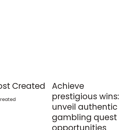
ost Created
Achieve
prestigious wins:
Created
unveil authentic
gambling quest
opportunities