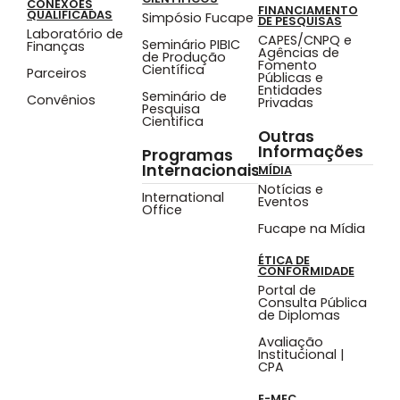
CONEXÕES
FINANCIAMENTO
QUALIFICADAS
Simpósio Fucape
DE PESQUISAS
Laboratório de
CAPES/CNPQ e
Seminário PIBIC
Finanças
Agências de
de Produção
Fomento
Científica
Parceiros
Públicas e
Entidades
Seminário de
Convênios
Privadas
Pesquisa
Cientifica
Outras
Informações
Programas
Internacionais
MÍDIA
Notícias e
International
Eventos
Office
Fucape na Mídia
ÉTICA DE
CONFORMIDADE
Portal de
Consulta Pública
de Diplomas
Avaliação
Institucional |
CPA
E-MEC