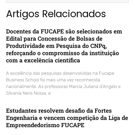
Artigos Relacionados
Docentes da FUCAPE são selecionados em
Edital para Concessão de Bolsas de
Produtividade em Pesquisa do CNPq,
reforçando o compromisso da instituição
com a excelência científica
A excelência das pesquisas desenvolvidas na Fucape
Business School foi mais uma vez reconhecida
nacionalmente. As professoras Marcia Juliana d’Angelo e
Silvania Neris Nossa, e
Estudantes resolvem desafio da Fortes
Engenharia e vencem competição da Liga de
Empreendedorismo FUCAPE