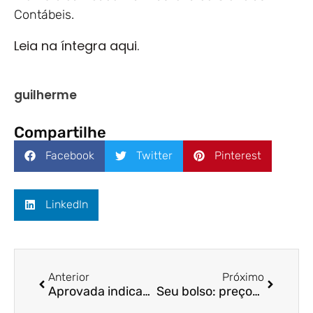
Contábeis.
Leia na íntegra aqui.
guilherme
Compartilhe
Facebook
Twitter
Pinterest
LinkedIn
Anterior
Próximo
Aprovada indicação de diretor da CVM – Agência Senado/ Fernando Galdi
Seu bolso: preços devem continuar a subir no ES até o final do ano – ES 360/ Arilda Teixeira