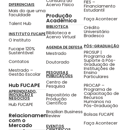
Consulta ao
FIES –
Acervo Físico
DIFERENCIAIS
Financiamento
Estudantil
Mais do que uma
faculdade
Produção
Faça Acontecer
Acadêmica
Talent Hub
BIBLIOTECA
Crédito
Universitário
Biblioteca e
INSTITUTO FUCAPE
Bradesco
Acervo Virtual
O Instituto
PÓS-GRADUAÇÃO
AGENDA DE DEFESA
Fucape 120%
PROSUP |
Sustentável
Mestrado
Programa de
Suporte à Pós-
Contatos
Doutorado
Graduação de
Instituições de
Mestrado –
Ensino
PESQUISA E
Gestão Escolar
PUBLICAÇÕES
Particulares
Centro de
Hub FUCAPE
PROCAP –
Pesquisa
Programa de
APRENDIZADO,
Capacitação de
Repositório de
INOVAÇÃO E
Recursos
NEGÓCIOS
Produção
Humanos na
Científica
Hub FUCAPE
Pós-Graduação
Brazilian Business
Bolsas FUCAPE
Relacionamento
Review
com o
Faça Acontecer
Mercado
EVENTOS
CIENTÍFICOS