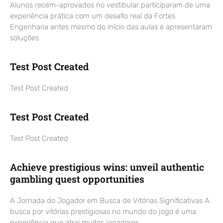
Alunos recém-aprovados no vestibular participaram de uma
experiência prática com um desafio real da Fortes
Engenharia antes mesmo do início das aulas e apresentaram
soluções
Test Post Created
Test Post Created
Test Post Created
Test Post Created
Achieve prestigious wins: unveil authentic
gambling quest opportunities
A Jornada do Jogador em Busca de Vitórias Significativas A
busca por vitórias prestigiosas no mundo do jogo é uma
experiência que atrai muitos jogadores,