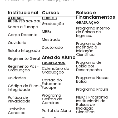
Institucional
Cursos
Bolsas e
Financiamentos
A FUCAPE
CURSOS
BUSINESS SCHOOL
GRADUAÇÃO
Graduação
Sobre a Fucape
Programa Interno
MBEx
de Bolsas de
Corpo Docente
Ingresso
Mestrado
Ouvidoria
Programa de
Incentivo à
Doutorado
Relato Integrado
Iniciação
Científica
Área do Aluno
Regimento Geral
Programa de
FUCAPEANOS
Bolsa por
Regimento Pós-
Calendário da
Desempenho
Graduação
Graduação
Programa Nossa
Unidades
Cartão do
Bolsa
Estudante
Código de Ética e
Fucape
Programa Prouni
Integridade
Programa
PIBIC | Programa
Política de
Gestão de
Institucional de
Privacidade
Carreiras
Bolsas de
Iniciação
Trabalhe
Portal do Aluno
Científica
Conosco