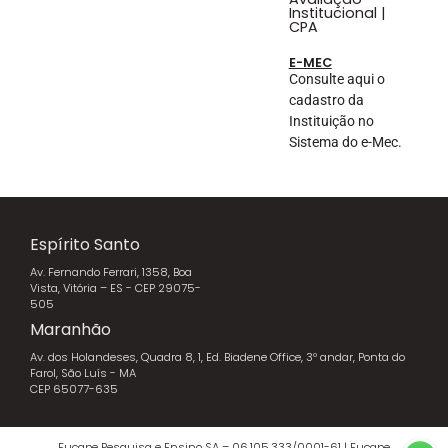
Institucional |
CPA
E-MEC
Consulte aqui o
cadastro da
Instituição no
Sistema do e-Mec.
Espírito Santo
Av. Fernando Ferrari, 1358, Boa
Vista, Vitória – ES - CEP 29075-
505
Maranhão
Av. dos Holandeses, Quadra 8, 1, Ed. Biadene Office, 3º andar, Ponta do
Farol, São Luís - MA
CEP 65077-635
Fucape Pesquisa e Ensino SA – 06.105.333/0001-61 | Fucape