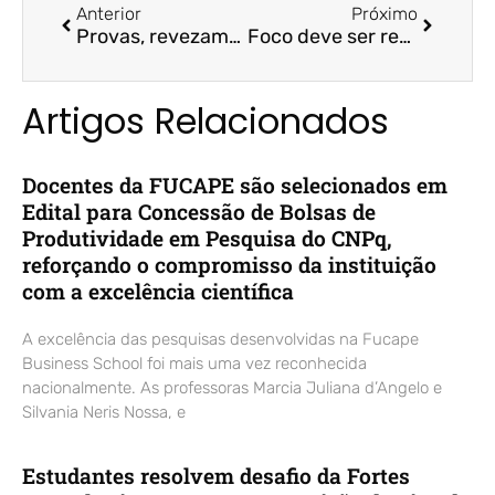
Anterior
Próximo
Provas, revezamento e salas vazias: como faculdades do ES preparam o retorno – A Gazeta
Foco deve ser regime progressivo – Jornal A Gazeta / Profª. Drª. Arilda Teixeira
Artigos Relacionados
Docentes da FUCAPE são selecionados em
Edital para Concessão de Bolsas de
Produtividade em Pesquisa do CNPq,
reforçando o compromisso da instituição
com a excelência científica
A excelência das pesquisas desenvolvidas na Fucape
Business School foi mais uma vez reconhecida
nacionalmente. As professoras Marcia Juliana d’Angelo e
Silvania Neris Nossa, e
Estudantes resolvem desafio da Fortes