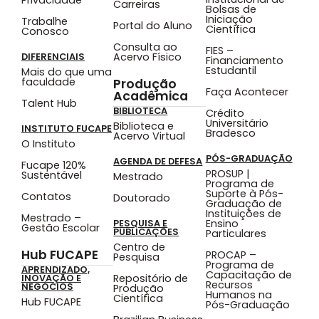
Carreiras
Bolsas de
Iniciação
Trabalhe
Portal do Aluno
Científica
Conosco
Consulta ao
FIES –
Acervo Físico
DIFERENCIAIS
Financiamento
Estudantil
Mais do que uma
faculdade
Produção
Faça Acontecer
Acadêmica
Talent Hub
BIBLIOTECA
Crédito
Universitário
Biblioteca e
INSTITUTO FUCAPE
Bradesco
Acervo Virtual
O Instituto
PÓS-GRADUAÇÃO
AGENDA DE DEFESA
Fucape 120%
PROSUP |
Sustentável
Mestrado
Programa de
Suporte à Pós-
Contatos
Doutorado
Graduação de
Instituições de
Mestrado –
Ensino
PESQUISA E
Gestão Escolar
PUBLICAÇÕES
Particulares
Centro de
Hub FUCAPE
PROCAP –
Pesquisa
Programa de
APRENDIZADO,
Capacitação de
Repositório de
INOVAÇÃO E
Recursos
NEGÓCIOS
Produção
Humanos na
Científica
Hub FUCAPE
Pós-Graduação