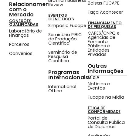
Brazilian Business
Bolsas FUCAPE
Relacionamento
Review
com o
Faça Acontecer
Mercado
EVENTOS
CIENTÍFICOS
CONEXÕES
FINANCIAMENTO
QUALIFICADAS
Simpósio Fucape
DE PESQUISAS
Laboratório de
CAPES/CNPQ e
Seminário PIBIC
Finanças
Agências de
de Produção
Fomento
Científica
Parceiros
Públicas e
Entidades
Seminário de
Convênios
Privadas
Pesquisa
Cientifica
Outras
Informações
Programas
Internacionais
MÍDIA
Notícias e
International
Eventos
Office
Fucape na Mídia
ÉTICA DE
CONFORMIDADE
Portal de
Consulta Pública
de Diplomas
Avaliação