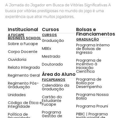
A Jornada do Jogador em Busca de Vitórias Significativas A
busca por vitórias prestigiosas no mundo do jogo é uma
experiência que atrai muitos jogadores,
Institucional
Cursos
Bolsas e
Financiamentos
A FUCAPE
CURSOS
BUSINESS SCHOOL
GRADUAÇÃO
Graduação
Sobre a Fucape
Programa Interno
MBEx
de Bolsas de
Corpo Docente
Ingresso
Mestrado
Ouvidoria
Programa de
Incentivo à
Doutorado
Relato Integrado
Iniciação
Científica
Área do Aluno
Regimento Geral
Programa de
FUCAPEANOS
Bolsa por
Regimento Pós-
Calendário da
Desempenho
Graduação
Graduação
Programa Nossa
Unidades
Cartão do
Bolsa
Estudante
Código de Ética e
Fucape
Programa Prouni
Integridade
Programa
PIBIC | Programa
Política de
Gestão de
Institucional de
Privacidade