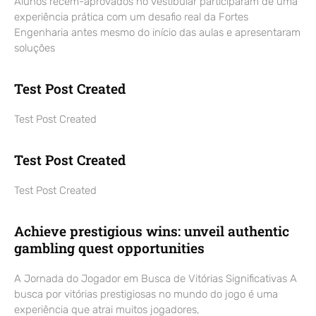
Alunos recém-aprovados no vestibular participaram de uma
experiência prática com um desafio real da Fortes
Engenharia antes mesmo do início das aulas e apresentaram
soluções
Test Post Created
Test Post Created
Test Post Created
Test Post Created
Achieve prestigious wins: unveil authentic
gambling quest opportunities
A Jornada do Jogador em Busca de Vitórias Significativas A
busca por vitórias prestigiosas no mundo do jogo é uma
experiência que atrai muitos jogadores,