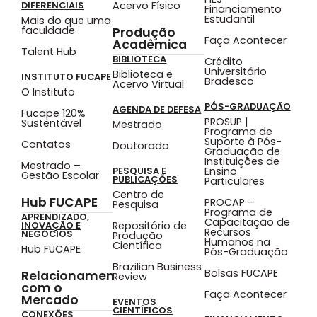
Acervo Físico
DIFERENCIAIS
Financiamento
Estudantil
Mais do que uma
faculdade
Produção
Faça Acontecer
Acadêmica
Talent Hub
BIBLIOTECA
Crédito
Universitário
Biblioteca e
INSTITUTO FUCAPE
Bradesco
Acervo Virtual
O Instituto
PÓS-GRADUAÇÃO
AGENDA DE DEFESA
Fucape 120%
PROSUP |
Sustentável
Mestrado
Programa de
Suporte à Pós-
Contatos
Doutorado
Graduação de
Instituições de
Mestrado –
Ensino
PESQUISA E
Gestão Escolar
PUBLICAÇÕES
Particulares
Centro de
Hub FUCAPE
PROCAP –
Pesquisa
Programa de
APRENDIZADO,
Capacitação de
Repositório de
INOVAÇÃO E
Recursos
NEGÓCIOS
Produção
Humanos na
Científica
Hub FUCAPE
Pós-Graduação
Brazilian Business
Bolsas FUCAPE
Relacionamento
Review
com o
Faça Acontecer
Mercado
EVENTOS
CIENTÍFICOS
CONEXÕES