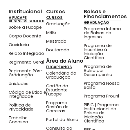
Institucional
Cursos
Bolsas e
Financiamentos
A FUCAPE
CURSOS
BUSINESS SCHOOL
GRADUAÇÃO
Graduação
Sobre a Fucape
Programa Interno
MBEx
de Bolsas de
Corpo Docente
Ingresso
Mestrado
Ouvidoria
Programa de
Incentivo à
Doutorado
Relato Integrado
Iniciação
Científica
Área do Aluno
Regimento Geral
Programa de
FUCAPEANOS
Bolsa por
Regimento Pós-
Calendário da
Desempenho
Graduação
Graduação
Programa Nossa
Unidades
Cartão do
Bolsa
Estudante
Código de Ética e
Fucape
Programa Prouni
Integridade
Programa
PIBIC | Programa
Política de
Gestão de
Institucional de
Privacidade
Carreiras
Bolsas de
Iniciação
Trabalhe
Portal do Aluno
Científica
Conosco
Consulta ao
FIES –