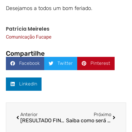
Desejamos a todos um bom feriado.
Patrícia Meireles
Comunicação Fucape
Compartilhe
Facebook
Twitter
Pinterest
LinkedIn
Anterior
Próximo
[RESULTADO FINAL] EDITAL FUCAPE Nº 02/2023 – 5ª CHAMADA – BOLSAS DE ESTUDO DE ESTUDO DA GRADUAÇÃO
Saiba como será o funcionamento da Fucape no feriado estadual de Nossa Senhora da Penha