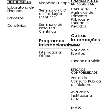
FINANCIAMENTO
QUALIFICADAS
Simpósio Fucape
DE PESQUISAS
Laboratório de
CAPES/CNPQ e
Seminário PIBIC
Finanças
Agências de
de Produção
Fomento
Científica
Parceiros
Públicas e
Entidades
Seminário de
Convênios
Privadas
Pesquisa
Cientifica
Outras
Informações
Programas
Internacionais
MÍDIA
Notícias e
International
Eventos
Office
Fucape na Mídia
ÉTICA DE
CONFORMIDADE
Portal de
Consulta Pública
de Diplomas
Avaliação
Institucional |
CPA
E-MEC