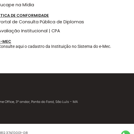
Fucape na Mídia
ÉTICA DE CONFORMIDADE
Portal de Consulta Pública de Diplomas
Avaliação Institucional | CPA
E-MEC
Consulte aqui o cadastro da Instituição no Sistema do e-Mec.
ne Office, 3º andar, Ponta do Farol, São Luís - MA
.812.374/0001-08