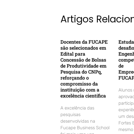
Artigos Relaci
Docentes da FUCAPE
Estuda
são selecionados em
desafi
Edital para
Engenh
Concessão de Bolsas
compet
de Produtividade em
de
Pesquisa do CNPq,
Empre
reforçando o
FUCA
compromisso da
instituição com a
Alunos
excelência científica
aprovad
partici
A excelência das
experiê
pesquisas
um desa
desenvolvidas na
Fortes 
Fucape Business School
mesmo d