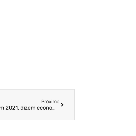
Próximo
Economia só se recupera em 2021, dizem economistas – Jornal A Tribuna / Prof. Dr. Felipe Storch