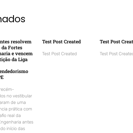
onados
ntes resolvem
Test Post Created
Test Post Crea
o da Fortes
aria e vencem
Test Post Created
Test Post Create
ição da Liga
endedorismo
PE
 recém-
os no vestibular
param de uma
ncia prática com
fio real da
Engenharia antes
o início das