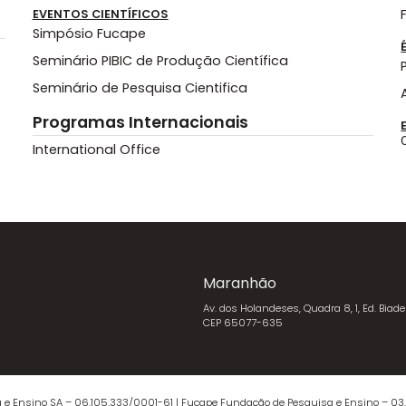
EVENTOS CIENTÍFICOS
Simpósio Fucape
Seminário PIBIC de Produção Científica
Seminário de Pesquisa Cientifica
Programas Internacionais
International Office
Maranhão
Av. dos Holandeses, Quadra 8, 1, Ed. Biade
CEP 65077-635
 e Ensino SA – 06.105.333/0001-61 | Fucape Fundação de Pesquisa e Ensino – 03