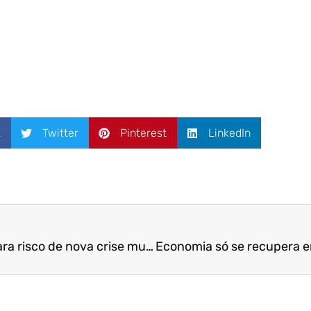
k
Twitter
Pinterest
LinkedIn
Especialistas alertam para risco de nova crise mundial – Jornal A Tribuna / Profª. Drª. Arilda Teixeira