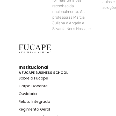
foi mais uma vez
aulas e
reconhecida
soluçõe
nacionalmente. As
professoras Marcia
Juliana d’Angelo e
Silvania Neris Nossa, e
Institucional
A FUCAPE BUSINESS SCHOOL
Sobre a Fucape
Corpo Docente
Ouvidoria
Relato Integrado
Regimento Geral