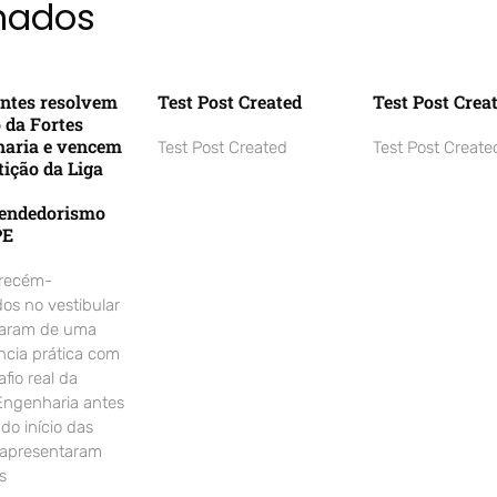
onados
ntes resolvem
Test Post Created
Test Post Crea
o da Fortes
aria e vencem
Test Post Created
Test Post Create
ição da Liga
endedorismo
PE
 recém-
os no vestibular
param de uma
ncia prática com
fio real da
Engenharia antes
o início das
 apresentaram
s