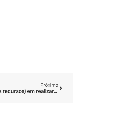
Próximo
Candidatos habilitados (pós recursos) em realizar a 1ª Etapa IFMA – Mestrado em Contabilidade e Administração