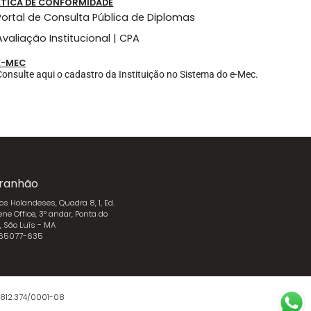
ÉTICA DE CONFORMIDADE
Portal de Consulta Pública de Diplomas
Avaliação Institucional | CPA
E-MEC
Consulte aqui o cadastro da Instituição no Sistema do e-Mec.
ranhão
dos Holandeses, Quadra 8, 1, Ed.
ene Office, 3º andar, Ponta do
l, São Luís - MA
 65077-635
.812.374/0001-08