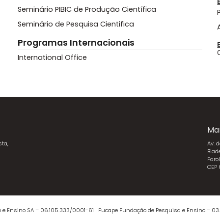
Seminário PIBIC de Produção Científica
Seminário de Pesquisa Cientifica
Programas Internacionais
International Office
Ma
sta,
Av. 
Biad
Faro
CEP
 e Ensino SA – 06.105.333/0001-61 | Fucape Fundação de Pesquisa e Ensino – 03