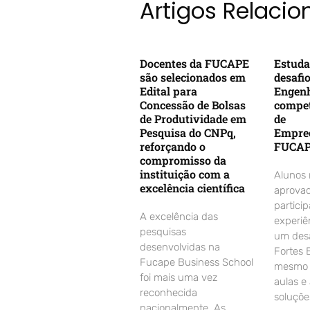
Artigos Relaci
Docentes da FUCAPE
Estuda
são selecionados em
desafi
Edital para
Engenh
Concessão de Bolsas
compet
de Produtividade em
de
Pesquisa do CNPq,
Empre
reforçando o
FUCA
compromisso da
instituição com a
Alunos
excelência científica
aprovad
partici
A excelência das
experiê
pesquisas
um desa
desenvolvidas na
Fortes 
Fucape Business School
mesmo d
foi mais uma vez
aulas e
reconhecida
soluçõe
nacionalmente. As