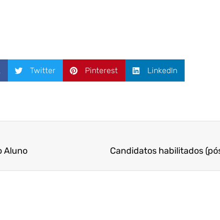
k
Twitter
Pinterest
LinkedIn
o Aluno