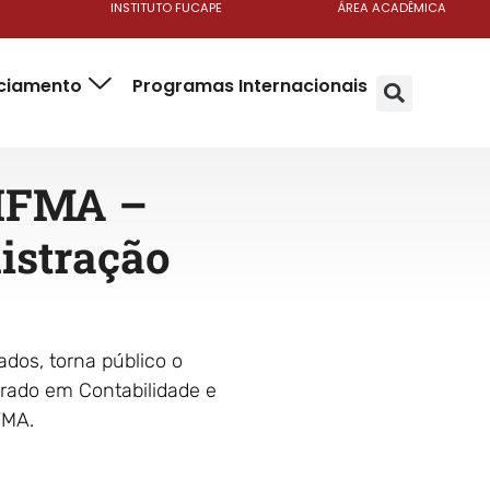
INSTITUTO FUCAPE
ÁREA ACADÊMICA
nciamento
Programas Internacionais
 IFMA –
istração
os, torna público o
rado em Contabilidade e
FMA.