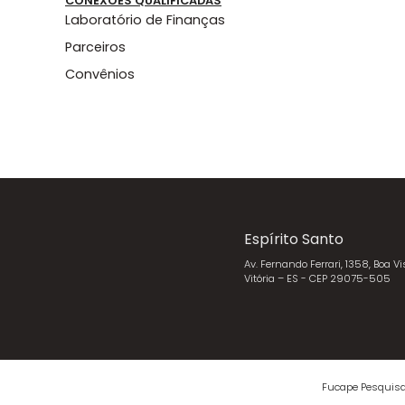
CONEXÕES QUALIFICADAS
Laboratório de Finanças
Parceiros
Convênios
Espírito Santo
Av. Fernando Ferrari, 1358, Boa Vi
Vitória – ES - CEP 29075-505
Fucape Pesquisa