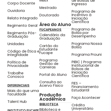
MBEx
de Bolsas de
Corpo Docente
Ingresso
Mestrado
Ouvidoria
Programa de
Incentivo à
Doutorado
Relato Integrado
Iniciação
Científica
Área do Aluno
Regimento Geral
Programa de
FUCAPEANOS
Bolsa por
Regimento Pós-
Calendário da
Desempenho
Graduação
Graduação
Programa Nossa
Unidades
Cartão do
Bolsa
Estudante
Código de Ética e
Fucape
Programa Prouni
Integridade
Programa
PIBIC | Programa
Política de
Gestão de
Institucional de
Privacidade
Carreiras
Bolsas de
Iniciação
Trabalhe
Portal do Aluno
Científica
Conosco
Consulta ao
FIES –
Acervo Físico
DIFERENCIAIS
Financiamento
Estudantil
Mais do que uma
faculdade
Produção
Faça Acontecer
Acadêmica
Talent Hub
BIBLIOTECA
Crédito
Universitário
Biblioteca e
INSTITUTO FUCAPE