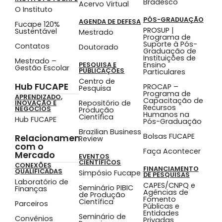
Bradesco
Acervo Virtual
O Instituto
PÓS-GRADUAÇÃO
AGENDA DE DEFESA
Fucape 120%
PROSUP |
Sustentável
Mestrado
Programa de
Suporte à Pós-
Contatos
Doutorado
Graduação de
Instituições de
Mestrado –
Ensino
PESQUISA E
Gestão Escolar
PUBLICAÇÕES
Particulares
Centro de
Hub FUCAPE
PROCAP –
Pesquisa
Programa de
APRENDIZADO,
Capacitação de
Repositório de
INOVAÇÃO E
Recursos
NEGÓCIOS
Produção
Humanos na
Científica
Hub FUCAPE
Pós-Graduação
Brazilian Business
Bolsas FUCAPE
Relacionamento
Review
com o
Faça Acontecer
Mercado
EVENTOS
CIENTÍFICOS
CONEXÕES
FINANCIAMENTO
QUALIFICADAS
Simpósio Fucape
DE PESQUISAS
Laboratório de
CAPES/CNPQ e
Seminário PIBIC
Finanças
Agências de
de Produção
Fomento
Científica
Parceiros
Públicas e
Entidades
Seminário de
Convênios
Privadas