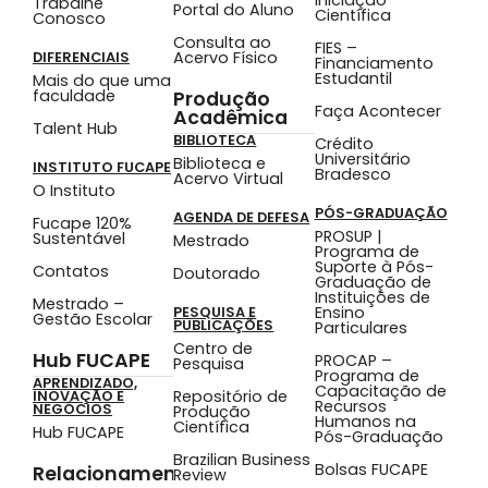
Trabalhe
Portal do Aluno
Científica
Conosco
Consulta ao
FIES –
Acervo Físico
DIFERENCIAIS
Financiamento
Estudantil
Mais do que uma
faculdade
Produção
Faça Acontecer
Acadêmica
Talent Hub
BIBLIOTECA
Crédito
Universitário
Biblioteca e
INSTITUTO FUCAPE
Bradesco
Acervo Virtual
O Instituto
PÓS-GRADUAÇÃO
AGENDA DE DEFESA
Fucape 120%
PROSUP |
Sustentável
Mestrado
Programa de
Suporte à Pós-
Contatos
Doutorado
Graduação de
Instituições de
Mestrado –
Ensino
PESQUISA E
Gestão Escolar
PUBLICAÇÕES
Particulares
Centro de
Hub FUCAPE
PROCAP –
Pesquisa
Programa de
APRENDIZADO,
Capacitação de
Repositório de
INOVAÇÃO E
Recursos
NEGÓCIOS
Produção
Humanos na
Científica
Hub FUCAPE
Pós-Graduação
Brazilian Business
Bolsas FUCAPE
Relacionamento
Review