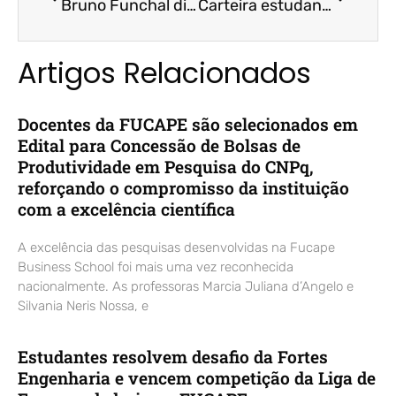
Bruno Funchal diz que o Espírito Santo será um dos primeiros a sair da crise pós-pandemia – Aqui Notícias / Prof. Dr. Bruno Funchal
Carteira estudantil de faculdade do ES vira cartão de pagamento – A Gazeta
Artigos Relacionados
Docentes da FUCAPE são selecionados em
Edital para Concessão de Bolsas de
Produtividade em Pesquisa do CNPq,
reforçando o compromisso da instituição
com a excelência científica
A excelência das pesquisas desenvolvidas na Fucape
Business School foi mais uma vez reconhecida
nacionalmente. As professoras Marcia Juliana d’Angelo e
Silvania Neris Nossa, e
Estudantes resolvem desafio da Fortes
Engenharia e vencem competição da Liga de