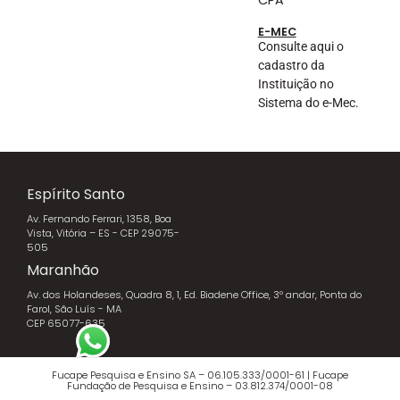
E-MEC
Consulte aqui o
cadastro da
Instituição no
Sistema do e-Mec.
Espírito Santo
Av. Fernando Ferrari, 1358, Boa
Vista, Vitória – ES - CEP 29075-
505
Maranhão
Av. dos Holandeses, Quadra 8, 1, Ed. Biadene Office, 3º andar, Ponta do
Farol, São Luís - MA
CEP 65077-635
Fucape Pesquisa e Ensino SA – 06.105.333/0001-61 | Fucape
Fundação de Pesquisa e Ensino – 03.812.374/0001-08