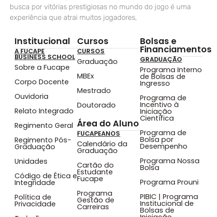
busca por vitórias prestigiosas no mundo do jogo é uma
experiência que atrai muitos jogadores,
Institucional
Cursos
Bolsas e
Financiamentos
A FUCAPE
CURSOS
BUSINESS SCHOOL
GRADUAÇÃO
Graduação
Sobre a Fucape
Programa Interno
MBEx
de Bolsas de
Corpo Docente
Ingresso
Mestrado
Ouvidoria
Programa de
Incentivo à
Doutorado
Relato Integrado
Iniciação
Científica
Área do Aluno
Regimento Geral
Programa de
FUCAPEANOS
Bolsa por
Regimento Pós-
Calendário da
Desempenho
Graduação
Graduação
Programa Nossa
Unidades
Cartão do
Bolsa
Estudante
Código de Ética e
Fucape
Programa Prouni
Integridade
Programa
PIBIC | Programa
Política de
Gestão de
Institucional de
Privacidade
Carreiras
Bolsas de
Iniciação