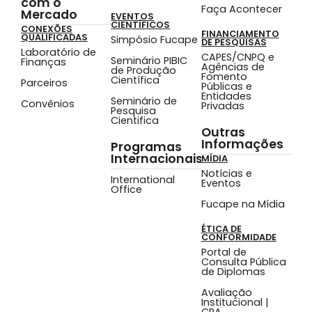
com o
Faça Acontecer
Mercado
EVENTOS
CIENTÍFICOS
CONEXÕES
FINANCIAMENTO
QUALIFICADAS
Simpósio Fucape
DE PESQUISAS
Laboratório de
CAPES/CNPQ e
Seminário PIBIC
Finanças
Agências de
de Produção
Fomento
Científica
Parceiros
Públicas e
Entidades
Seminário de
Convênios
Privadas
Pesquisa
Cientifica
Outras
Informações
Programas
Internacionais
MÍDIA
Notícias e
International
Eventos
Office
Fucape na Mídia
ÉTICA DE
CONFORMIDADE
Portal de
Consulta Pública
de Diplomas
Avaliação
Institucional |
CPA