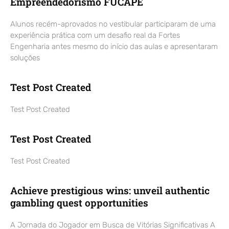
Empreendedorismo FUCAPE
Alunos recém-aprovados no vestibular participaram de uma
experiência prática com um desafio real da Fortes
Engenharia antes mesmo do início das aulas e apresentaram
soluções
Test Post Created
Test Post Created
Test Post Created
Test Post Created
Achieve prestigious wins: unveil authentic
gambling quest opportunities
A Jornada do Jogador em Busca de Vitórias Significativas A