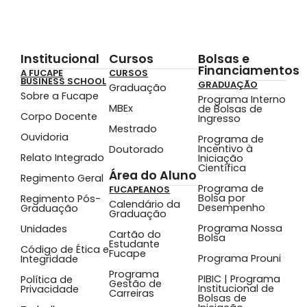
Institucional
Cursos
Bolsas e
Financiamentos
A FUCAPE
CURSOS
BUSINESS SCHOOL
GRADUAÇÃO
Graduação
Sobre a Fucape
Programa Interno
MBEx
de Bolsas de
Corpo Docente
Ingresso
Mestrado
Ouvidoria
Programa de
Incentivo à
Doutorado
Relato Integrado
Iniciação
Científica
Área do Aluno
Regimento Geral
Programa de
FUCAPEANOS
Bolsa por
Regimento Pós-
Calendário da
Desempenho
Graduação
Graduação
Programa Nossa
Unidades
Cartão do
Bolsa
Estudante
Código de Ética e
Fucape
Programa Prouni
Integridade
Programa
PIBIC | Programa
Política de
Gestão de
Institucional de
Privacidade
Carreiras
Bolsas de