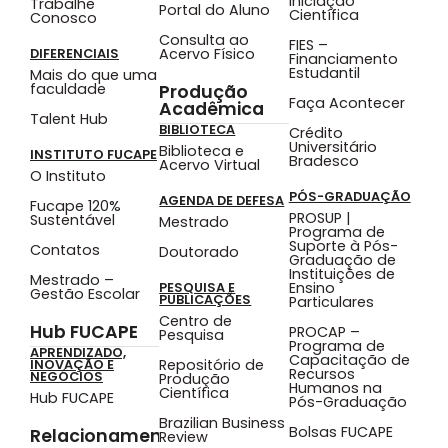
Iniciação
Trabalhe
Portal do Aluno
Científica
Conosco
Consulta ao
FIES –
Acervo Físico
DIFERENCIAIS
Financiamento
Estudantil
Mais do que uma
faculdade
Produção
Faça Acontecer
Acadêmica
Talent Hub
BIBLIOTECA
Crédito
Universitário
Biblioteca e
INSTITUTO FUCAPE
Bradesco
Acervo Virtual
O Instituto
PÓS-GRADUAÇÃO
AGENDA DE DEFESA
Fucape 120%
PROSUP |
Sustentável
Mestrado
Programa de
Suporte à Pós-
Contatos
Doutorado
Graduação de
Instituições de
Mestrado –
Ensino
PESQUISA E
Gestão Escolar
PUBLICAÇÕES
Particulares
Centro de
Hub FUCAPE
PROCAP –
Pesquisa
Programa de
APRENDIZADO,
Capacitação de
Repositório de
INOVAÇÃO E
Recursos
NEGÓCIOS
Produção
Humanos na
Científica
Hub FUCAPE
Pós-Graduação
Brazilian Business
Bolsas FUCAPE
Relacionamento
Review