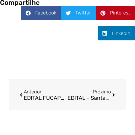
Compartilhe
Facebook
Twitter
Pinterest
LinkedIn
Anterior
Próximo
EDITAL FUCAPE Nº 13/2022 – 2ª Chamada – Bolsas de Estudo da Graduação | PIBIC FAPES/CNPq
EDITAL – Santander Superamos Juntos 2022