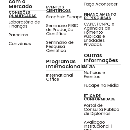
com o
Faça Acontecer
Mercado
EVENTOS
CIENTÍFICOS
CONEXÕES
FINANCIAMENTO
QUALIFICADAS
Simpósio Fucape
DE PESQUISAS
Laboratório de
CAPES/CNPQ e
Seminário PIBIC
Finanças
Agências de
de Produção
Fomento
Científica
Parceiros
Públicas e
Entidades
Seminário de
Convênios
Privadas
Pesquisa
Cientifica
Outras
Informações
Programas
Internacionais
MÍDIA
Notícias e
International
Eventos
Office
Fucape na Mídia
ÉTICA DE
CONFORMIDADE
Portal de
Consulta Pública
de Diplomas
Avaliação
Institucional |