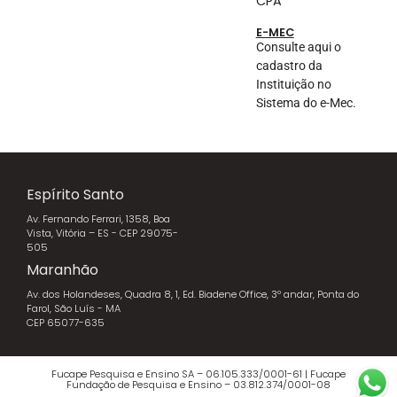
CPA
E-MEC
Consulte aqui o
cadastro da
Instituição no
Sistema do e-Mec.
Espírito Santo
Av. Fernando Ferrari, 1358, Boa
Vista, Vitória – ES - CEP 29075-
505
Maranhão
Av. dos Holandeses, Quadra 8, 1, Ed. Biadene Office, 3º andar, Ponta do
Farol, São Luís - MA
CEP 65077-635
Fucape Pesquisa e Ensino SA – 06.105.333/0001-61 | Fucape
Fundação de Pesquisa e Ensino – 03.812.374/0001-08